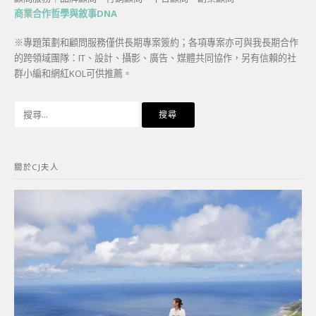
商業合作哲學與敘事DNA
※專題策劃和顧問服務僅供長期專案簽約；各項專案亦可與我長期合作
的跨領域團隊：IT、設計、攝影、廣告、媒體共同協作，另有信賴的社
群小編和網紅KOL可供推薦。
搜
尋
關
鍵
關於CJ夫人
字: