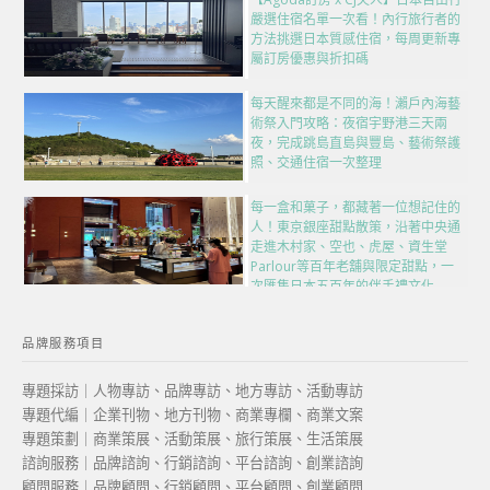
嚴選住宿名單一次看！內行旅行者的
方法挑選日本質感住宿，每周更新專
屬訂房優惠與折扣碼
每天醒來都是不同的海！瀨戶內海藝
術祭入門攻略：夜宿宇野港三天兩
夜，完成跳島直島與豐島、藝術祭護
照、交通住宿一次整理
每一盒和菓子，都藏著一位想記住的
人！東京銀座甜點散策，沿著中央通
走進木村家、空也、虎屋、資生堂
Parlour等百年老舖與限定甜點，一
次匯集日本五百年的伴手禮文化
品牌服務項目
專題採訪｜人物專訪、品牌專訪、地方專訪、活動專訪
專題代編｜企業刊物、地方刊物、商業專欄、商業文案
專題策劃｜商業策展、活動策展、旅行策展、生活策展
諮詢服務｜品牌諮詢、行銷諮詢、平台諮詢、創業諮詢
顧問服務｜品牌顧問、行銷顧問、平台顧問、創業顧問