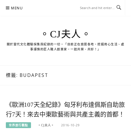
Skip
MENU
to
content
。CJ夫人。
關於當代文化體驗採集與紀錄的一切。「目前正在旅居各地，挖掘用心生活、處
事謹慎的匠人職人創業家，一起共榮、共好！」
標籤:
BUDAPEST
《歐洲107天全紀錄》匈牙利布達佩斯自助旅
行7天！來去中東歐藝術與共產主義的首都！
世界旅行觀點
。CJ夫人。
2016-10-29