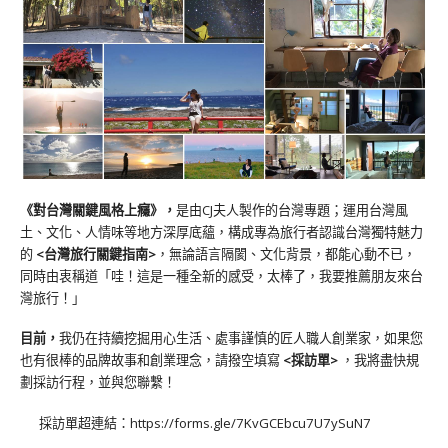
《對台灣關鍵風格上癮》
，
是由CJ夫人製作的台灣專題；運用台灣風
土、文化、人情味等地方深厚底蘊，構成專為旅行者認識台灣獨特魅力
的
<台灣旅行關鍵指南>
，無論語言隔閡、文化背景，都能心動不已，
同時由衷稱道「哇！這是一種全新的感受，太棒了，我要推薦朋友來台
灣旅行！」
目前，
我仍在持續挖掘用心生活、處事謹慎的匠人職人創業家，如果您
也有很棒的品牌故事和創業理念，請撥空填寫
<
採訪單
>
，我將盡快規
劃採訪行程，並與您聯繫！
採訪單超連結：
https://forms.gle/7KvGCEbcu7U7ySuN7