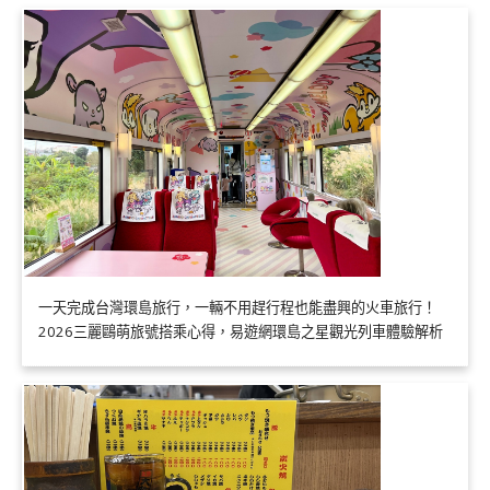
一天完成台灣環島旅行，一輛不用趕行程也能盡興的火車旅行！
2026三麗鷗萌旅號搭乘心得，易遊網環島之星觀光列車體驗解析