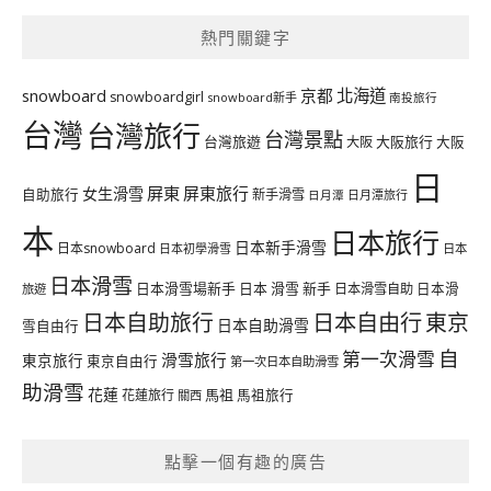
熱門關鍵字
北海道
snowboard
京都
snowboardgirl
snowboard新手
南投旅行
台灣
台灣旅行
台灣景點
台灣旅遊
大阪旅行
大阪
大阪
日
屏東
屏東旅行
女生滑雪
自助旅行
新手滑雪
日月潭旅行
日月潭
本
日本旅行
日本新手滑雪
日本snowboard
日本初學滑雪
日本
日本滑雪
日本滑雪場新手
日本 滑雪 新手
日本滑雪自助
日本滑
旅遊
日本自由行
日本自助旅行
東京
日本自助滑雪
雪自由行
自
第一次滑雪
滑雪旅行
東京旅行
東京自由行
第一次日本自助滑雪
助滑雪
花蓮
馬祖
花蓮旅行
馬祖旅行
關西
點擊一個有趣的廣告