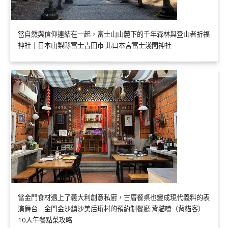
當自然與信仰連結在一起，富士山山麓下的千年森林與登山者祈福
神社｜日本山梨縣富士吉田市 北口本宮富士淺間神社
當金門食材遇上了義大利創意私廚，古厝餐桌也變成現代義料的表
演舞台｜金門金沙鎮沙美后珩村的預約制餐廳 背貓嗑（背貓客）
10人午餐點菜攻略