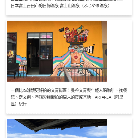
日本富士吉田市的日歸溫泉 富士山溫泉（ふじやま温泉）
一個比IG濾鏡更好拍的文青街區！曼谷文青與年輕人喝咖啡、找餐
館、逛文創、塗鴉彩繪街拍的周末的靈感基地｜ARI AREA（阿里
區）紀行