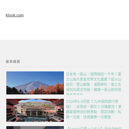
Klook.com
最新議題
日本有一座山，值得相信一千年！富
士山為什麼是世界文化遺產？從火山
信仰、登山朝聖、淺間神社、富士五
湖到北齋浮世繪，讀懂一座山如何成
為千年文化
2026年8-9月號《 九州福岡旅行情
報》｜出發前一週花 5 分鐘看完！掌
握最值得去的新景點、限定活動、私
房一日遊、住宿優惠一次整理
【Agoda訂房 x CJ夫人】日本自由行