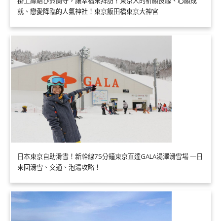
掛上縁結び鈴蘭守，讓幸福來拜訪！東京人的祈願良緣、心願成
就、戀愛降臨的人氣神社！東京飯田橋東京大神宮
日本東京自助滑雪！新幹線75分鐘東京直達GALA湯澤滑雪場 一日
來回滑雪、交通、泡湯攻略！