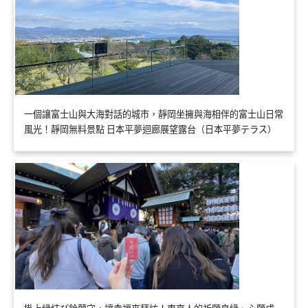
一個讓富士山與大海對話的城市，靜岡坐擁與海相伴的富士山日常
風光！靜岡無料景點 日本平夢迴廊展望露台（日本平夢テラス）