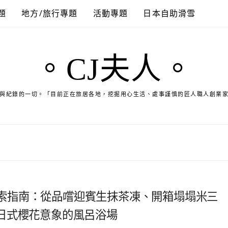
題
地方/旅行專題
活動專題
日本自助滑雪
。CJ夫人。
與紀錄的一切。「目前正在旅居各地，挖掘用心生活、處事謹慎的匠人職人創業
五條一日探索指南：從品嚐迎賓生抹茶凍、開箱塌塌米三
日式櫻花意象的風呂浴場