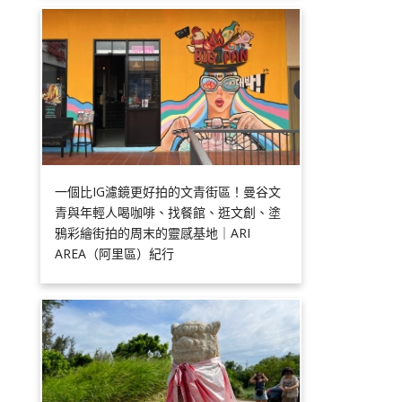
一個比IG濾鏡更好拍的文青街區！曼谷文
青與年輕人喝咖啡、找餐館、逛文創、塗
鴉彩繪街拍的周末的靈感基地｜ARI
AREA（阿里區）紀行