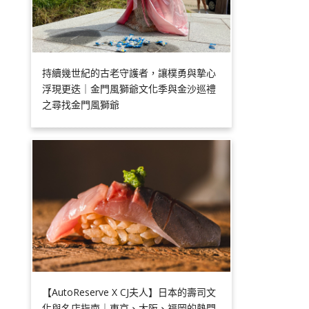
持續幾世紀的古老守護者，讓樸勇與摯心
浮現更迭｜金門風獅爺文化季與金沙巡禮
之尋找金門風獅爺
【AutoReserve X CJ夫人】日本的壽司文
化與名店指南｜東京、大阪、福岡的熱門