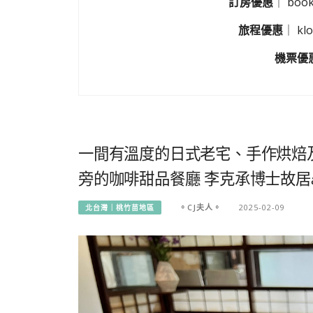
訂房優惠
｜
boo
旅程優惠
｜
k
機票優
一間有溫度的日式老宅、手作烘焙
旁的咖啡甜品餐廳 李克承博士故居a-
。CJ夫人。
2025-02-09
北台灣｜桃竹苗地區