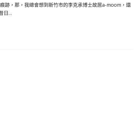
痕跡，那，我總會想到新竹市的李克承博士故居a-moom，還
昔日…