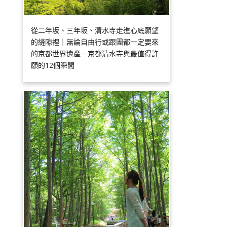
從二年坂、三年坂、清水寺走進心底願望
的縫隙裡｜無論自由行或跟團都一定要來
的京都世界遺產－京都清水寺與最值得許
願的12個瞬間