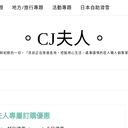
題
地方/旅行專題
活動專題
日本自助滑雪
。CJ夫人。
與紀錄的一切。「目前正在旅居各地，挖掘用心生活、處事謹慎的匠人職人創業
夫人專屬訂購優惠