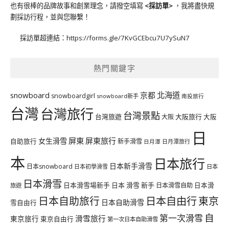
也有很棒的品牌故事和創業理念，請撥空填寫
<
採訪單
>
，我將盡快規
劃採訪行程，並與您聯繫！
採訪單超連結：
https://forms.gle/7KvGCEbcu7U7ySuN7
熱門關鍵字
北海道
snowboard
京都
snowboardgirl
snowboard新手
南投旅行
台灣
台灣旅行
台灣景點
台灣旅遊
大阪旅行
大阪
大阪
日
屏東
屏東旅行
女生滑雪
自助旅行
新手滑雪
日月潭旅行
日月潭
本
日本旅行
日本新手滑雪
日本snowboard
日本初學滑雪
日本
日本滑雪
日本滑雪場新手
日本 滑雪 新手
日本滑雪自助
日本滑
旅遊
日本自由行
日本自助旅行
東京
日本自助滑雪
雪自由行
自
第一次滑雪
滑雪旅行
東京旅行
東京自由行
第一次日本自助滑雪