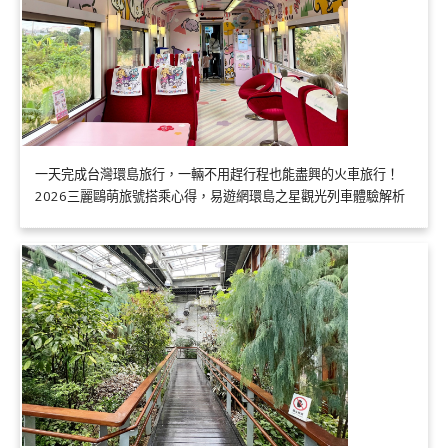
一天完成台灣環島旅行，一輛不用趕行程也能盡興的火車旅行！
2026三麗鷗萌旅號搭乘心得，易遊網環島之星觀光列車體驗解析