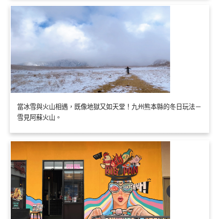
當冰雪與火山相遇，既像地獄又如天堂！九州熊本縣的冬日玩法－
雪見阿蘇火山。