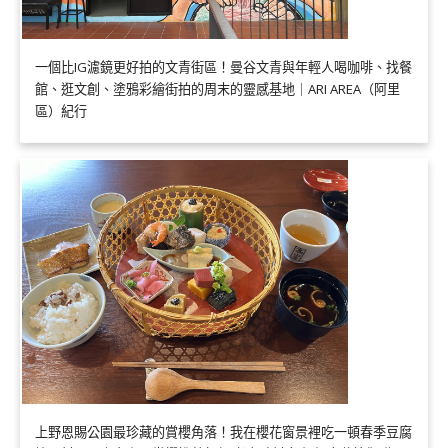
一個比IG濾鏡更好拍的文青街區！曼谷文青與年輕人喝咖啡、找餐
館、逛文創、塗鴉彩繪街拍的周末的靈感基地｜ARI AREA（阿里
區）紀行
上野恩賜公園最珍藏的賞櫻角落！我在櫻花窗景裡吃一頓春季豆腐