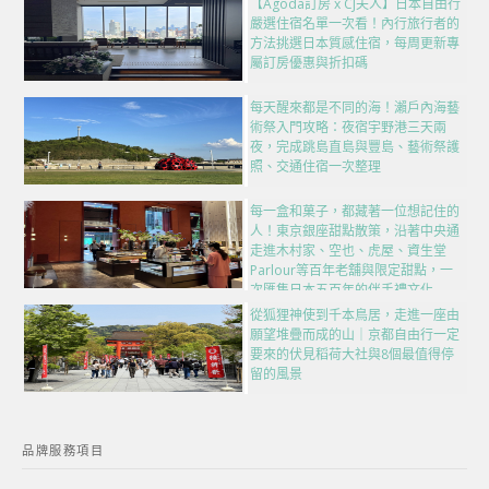
【Agoda訂房 x CJ夫人】日本自由行
嚴選住宿名單一次看！內行旅行者的
方法挑選日本質感住宿，每周更新專
屬訂房優惠與折扣碼
每天醒來都是不同的海！瀨戶內海藝
術祭入門攻略：夜宿宇野港三天兩
夜，完成跳島直島與豐島、藝術祭護
照、交通住宿一次整理
每一盒和菓子，都藏著一位想記住的
人！東京銀座甜點散策，沿著中央通
走進木村家、空也、虎屋、資生堂
Parlour等百年老舖與限定甜點，一
次匯集日本五百年的伴手禮文化
從狐狸神使到千本鳥居，走進一座由
願望堆疊而成的山｜京都自由行一定
要來的伏見稻荷大社與8個最值得停
留的風景
品牌服務項目