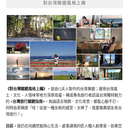
對台灣關鍵風格上癮
《對台灣關鍵風格上癮》
，
是由CJ夫人製作的台灣專題；運用台灣風
土、文化、人情味等地方深厚底蘊，構成專為旅行者認識台灣獨特魅力
的
<台灣旅行關鍵指南>
，無論語言隔閡、文化背景，都能心動不已，
同時由衷稱道「哇！這是一種全新的感受，太棒了，我要推薦朋友來台
灣旅行！」
目前，
我仍在持續挖掘用心生活、處事謹慎的匠人職人創業家，如果您