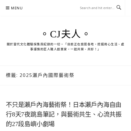
Skip
MENU
to
content
。CJ夫人。
關於當代文化體驗採集與紀錄的一切。「目前正在旅居各地，挖掘用心生活、處
事謹慎的匠人職人創業家，一起共榮、共好！」
標籤:
2025瀨戶內國際藝術祭
不只是瀨戶內海藝術祭！日本瀨戶內海自由
行8天7夜跳島筆記，與藝術共生、心流共振
的27段島嶼小劇場