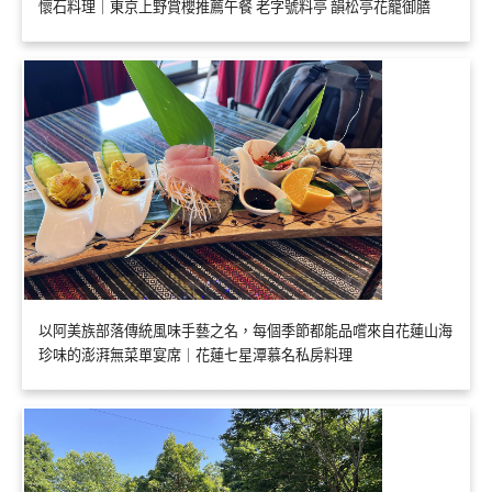
懷石料理｜東京上野賞櫻推薦午餐 老字號料亭 韻松亭花籠御膳
以阿美族部落傳統風味手藝之名，每個季節都能品嚐來自花蓮山海
珍味的澎湃無菜單宴席｜花蓮七星潭慕名私房料理