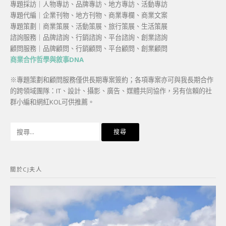
專題採訪｜人物專訪、品牌專訪、地方專訪、活動專訪
專題代編｜企業刊物、地方刊物、商業專欄、商業文案
專題策劃｜商業策展、活動策展、旅行策展、生活策展
諮詢服務｜品牌諮詢、行銷諮詢、平台諮詢、創業諮詢
顧問服務｜品牌顧問、行銷顧問、平台顧問、創業顧問
商業合作哲學與敘事DNA
※專題策劃和顧問服務僅供長期專案簽約；各項專案亦可與我長期合作
的跨領域團隊：IT、設計、攝影、廣告、媒體共同協作，另有信賴的社
群小編和網紅KOL可供推薦。
搜
尋
關
鍵
關於CJ夫人
字: