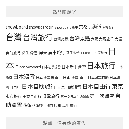
熱門關鍵字
北海道
snowboard
京都
snowboardgirl
snowboard新手
南投旅行
台灣
台灣旅行
台灣景點
台灣旅遊
大阪旅行
大阪
大阪
日
屏東
屏東旅行
女生滑雪
自助旅行
新手滑雪
日月潭旅行
日月潭
本
日本旅行
日本新手滑雪
日本snowboard
日本初學滑雪
日本
日本滑雪
日本滑雪場新手
日本 滑雪 新手
日本滑雪自助
日本滑
旅遊
日本自由行
日本自助旅行
東京
日本自助滑雪
雪自由行
自
第一次滑雪
滑雪旅行
東京旅行
東京自由行
第一次日本自助滑雪
助滑雪
花蓮
馬祖
花蓮旅行
馬祖旅行
關西
點擊一個有趣的廣告