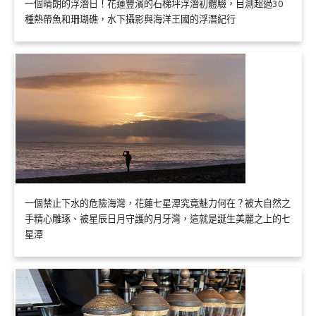
一個晴朗的浮潛日！花蓮豐濱的石梯坪浮潛初體驗，目測超過30
種熱帶魚和珊瑚礁，水下攝影與海洋王國的浮潛紀行
一個禁止下水的危險海灣，花蓮七星潭究竟魅力何在？被大自然之
手精心雕琢、被星辰日月守護的月牙灣，這就是誕生美麗之上的七
星潭