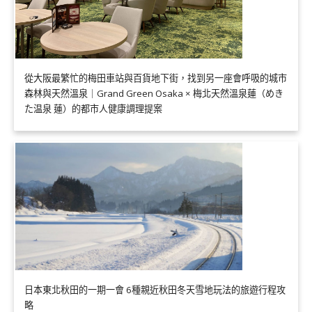
從大阪最繁忙的梅田車站與百貨地下街，找到另一座會呼吸的城市
森林與天然溫泉｜Grand Green Osaka × 梅北天然溫泉蓮（めき
た温泉 蓮）的都市人健康調理提案
日本東北秋田的一期一會 6種親近秋田冬天雪地玩法的旅遊行程攻
略