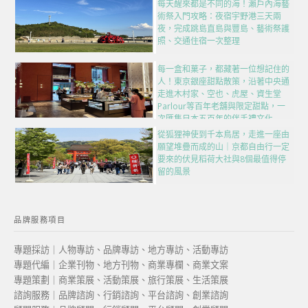
每天醒來都是不同的海！瀨戶內海藝
術祭入門攻略：夜宿宇野港三天兩
夜，完成跳島直島與豐島、藝術祭護
照、交通住宿一次整理
每一盒和菓子，都藏著一位想記住的
人！東京銀座甜點散策，沿著中央通
走進木村家、空也、虎屋、資生堂
Parlour等百年老舖與限定甜點，一
次匯集日本五百年的伴手禮文化
從狐狸神使到千本鳥居，走進一座由
願望堆疊而成的山｜京都自由行一定
要來的伏見稻荷大社與8個最值得停
留的風景
品牌服務項目
專題採訪｜人物專訪、品牌專訪、地方專訪、活動專訪
專題代編｜企業刊物、地方刊物、商業專欄、商業文案
專題策劃｜商業策展、活動策展、旅行策展、生活策展
諮詢服務｜品牌諮詢、行銷諮詢、平台諮詢、創業諮詢