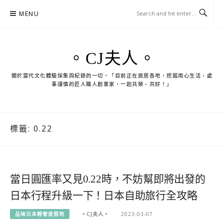
Skip
MENU
to
content
。CJ夫人。
關於當代文化體驗採集與紀錄的一切。「目前正在旅居各地，挖掘用心生活、處
事謹慎的匠人職人創業家，一起共榮、共好！」
標籤:
0.22
當日圓匯率又見0.22時，不妨幫即將出發的
日本行程升級一下！日本自助旅行全攻略
品味日本輕奢度假地
。CJ夫人。
2023-03-07