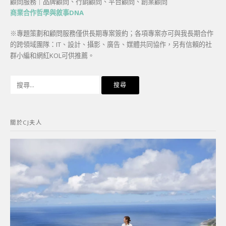
顧問服務｜品牌顧問、行銷顧問、平台顧問、創業顧問
商業合作哲學與敘事DNA
※專題策劃和顧問服務僅供長期專案簽約；各項專案亦可與我長期合作
的跨領域團隊：IT、設計、攝影、廣告、媒體共同協作，另有信賴的社
群小編和網紅KOL可供推薦。
搜
尋
關
鍵
關於CJ夫人
字: