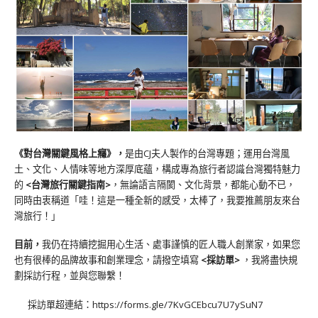
《對台灣關鍵風格上癮》
，
是由CJ夫人製作的台灣專題；運用台灣風
土、文化、人情味等地方深厚底蘊，構成專為旅行者認識台灣獨特魅力
的
<台灣旅行關鍵指南>
，無論語言隔閡、文化背景，都能心動不已，
同時由衷稱道「哇！這是一種全新的感受，太棒了，我要推薦朋友來台
灣旅行！」
目前，
我仍在持續挖掘用心生活、處事謹慎的匠人職人創業家，如果您
也有很棒的品牌故事和創業理念，請撥空填寫
<
採訪單
>
，我將盡快規
劃採訪行程，並與您聯繫！
採訪單超連結：
https://forms.gle/7KvGCEbcu7U7ySuN7