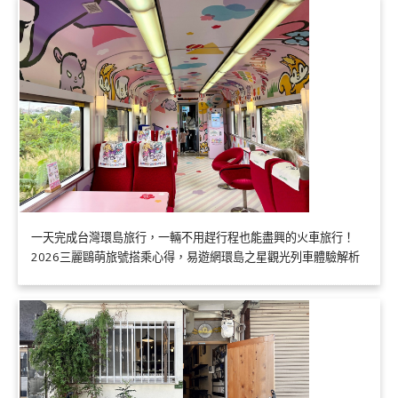
一天完成台灣環島旅行，一輛不用趕行程也能盡興的火車旅行！
2026三麗鷗萌旅號搭乘心得，易遊網環島之星觀光列車體驗解析