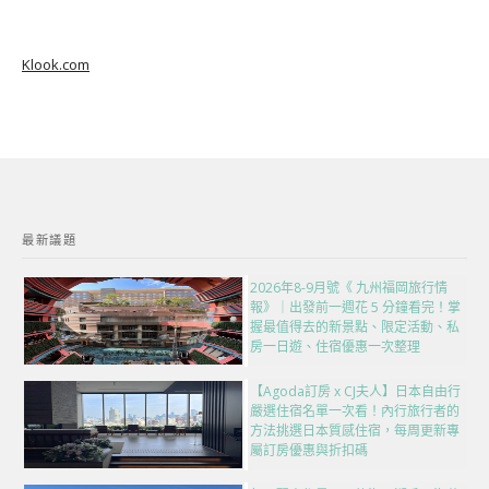
Klook.com
最新議題
2026年8-9月號《 九州福岡旅行情
報》｜出發前一週花 5 分鐘看完！掌
握最值得去的新景點、限定活動、私
房一日遊、住宿優惠一次整理
【Agoda訂房 x CJ夫人】日本自由行
嚴選住宿名單一次看！內行旅行者的
方法挑選日本質感住宿，每周更新專
屬訂房優惠與折扣碼