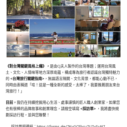
《對台灣關鍵風格上癮》
，
是由CJ夫人製作的台灣專題；運用台灣風
土、文化、人情味等地方深厚底蘊，構成專為旅行者認識台灣獨特魅力
的
<台灣旅行關鍵指南>
，無論語言隔閡、文化背景，都能心動不已，
同時由衷稱道「哇！這是一種全新的感受，太棒了，我要推薦朋友來台
灣旅行！」
目前，
我仍在持續挖掘用心生活、處事謹慎的匠人職人創業家，如果您
也有很棒的品牌故事和創業理念，請撥空填寫
<
採訪單
>
，我將盡快規
劃採訪行程，並與您聯繫！
採訪單超連結：
https://forms.gle/7KvGCEbcu7U7ySuN7