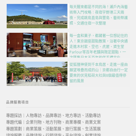
每天醒來都是不同的海！瀨戶內海藝
術祭入門攻略：夜宿宇野港三天兩
夜，完成跳島直島與豐島、藝術祭護
照、交通住宿一次整理
每一盒和菓子，都藏著一位想記住的
人！東京銀座甜點散策，沿著中央通
走進木村家、空也、虎屋、資生堂
Parlour等百年老舖與限定甜點，一
次匯集日本五百年的伴手禮文化
從狐狸神使到千本鳥居，走進一座由
願望堆疊而成的山｜京都自由行一定
要來的伏見稻荷大社與8個最值得停
留的風景
品牌服務項目
專題採訪｜人物專訪、品牌專訪、地方專訪、活動專訪
專題代編｜企業刊物、地方刊物、商業專欄、商業文案
專題策劃｜商業策展、活動策展、旅行策展、生活策展
諮詢服務｜品牌諮詢、行銷諮詢、平台諮詢、創業諮詢