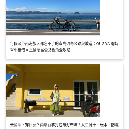
每個瀨戶內海旅人都忘不了的直島環島公路與坡道：OUGIYA 電動
單車租借 × 直島環島公路視角全攻略
去蘭嶼，穿什麼？蘭嶼行李打包帶好帶滿！女生騎車、玩水、防曬