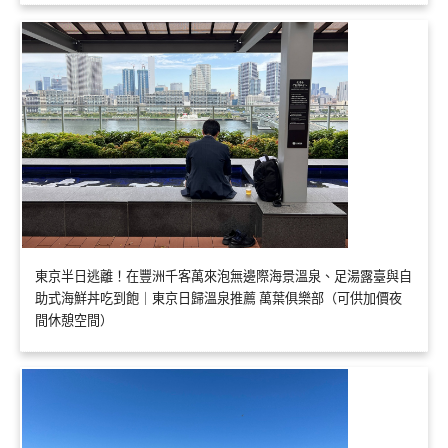
東京半日逃離！在豐洲千客萬來泡無邊際海景溫泉、足湯露臺與自
助式海鮮丼吃到飽｜東京日歸溫泉推薦 萬葉俱樂部（可供加價夜
間休憩空間）