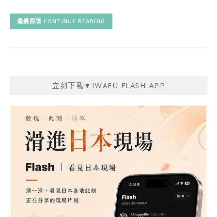
CONTINUE READING
立刻下載▼IWAFU FLASH APP