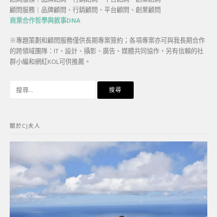
顧問服務｜品牌顧問、行銷顧問、平台顧問、創業顧問
商業合作哲學與敘事DNA
※專題策劃和顧問服務僅供長期專案簽約；各項專案亦可與我長期合作
的跨領域團隊：IT、設計、攝影、廣告、媒體共同協作，另有信賴的社
群小編和網紅KOL可供推薦。
搜
尋
關
鍵
關於CJ夫人
字: