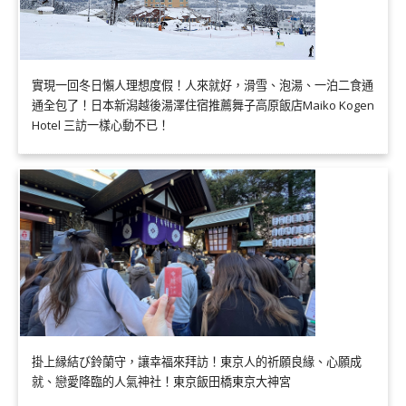
實現一回冬日懶人理想度假！人來就好，滑雪、泡湯、一泊二食通
通全包了！日本新潟越後湯澤住宿推薦舞子高原飯店Maiko Kogen
Hotel 三訪一樣心動不已！
掛上縁結び鈴蘭守，讓幸福來拜訪！東京人的祈願良緣、心願成
就、戀愛降臨的人氣神社！東京飯田橋東京大神宮