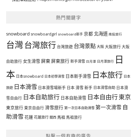
熱門關鍵字
北海道
snowboard
京都
snowboardgirl
snowboard新手
南投旅行
台灣
台灣旅行
台灣景點
台灣旅遊
大阪旅行
大阪
大阪
日
屏東
屏東旅行
女生滑雪
自助旅行
新手滑雪
日月潭旅行
日月潭
本
日本旅行
日本新手滑雪
日本snowboard
日本初學滑雪
日本
日本滑雪
日本滑雪場新手
日本 滑雪 新手
日本滑雪自助
日本滑
旅遊
日本自由行
日本自助旅行
東京
日本自助滑雪
雪自由行
自
第一次滑雪
滑雪旅行
東京旅行
東京自由行
第一次日本自助滑雪
助滑雪
花蓮
馬祖
花蓮旅行
馬祖旅行
關西
點擊一個有趣的廣告