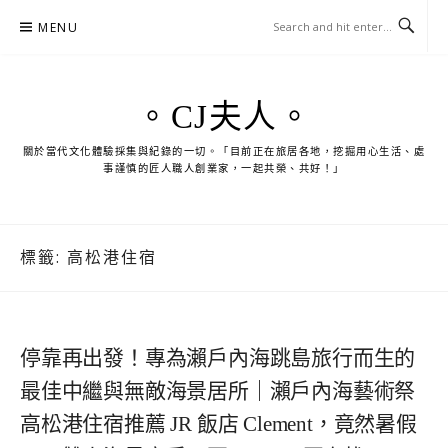
Skip
MENU
to
content
。CJ夫人。
關於當代文化體驗採集與紀錄的一切。「目前正在旅居各地，挖掘用心生活、處
事謹慎的匠人職人創業家，一起共榮、共好！」
標籤:
高松港住宿
停靠再出發！專為瀨戶內海跳島旅行而生的
最佳中繼與無敵海景居所｜瀨戶內海藝術祭
高松港住宿推薦 JR 飯店 Clement，竟然暑假