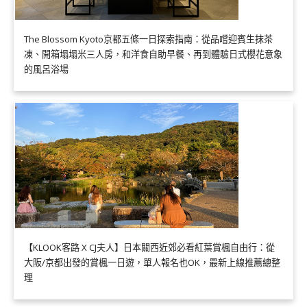
The Blossom Kyoto京都五條一日探索指南：從品嚐迎賓生抹茶
凍、開箱塌塌米三人房，和洋食自助早餐、再到體驗日式櫻花意象
的風呂浴場
【KLOOK客路 X CJ夫人】日本關西近郊必看紅葉賞楓自由行：從
大阪/京都出發的賞楓一日遊，單人報名也OK，最新上線推薦總整
理