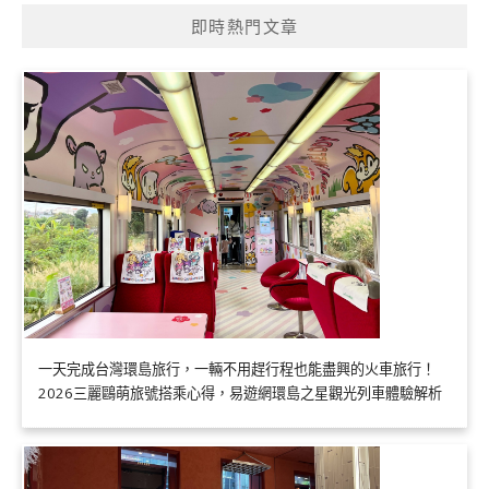
即時熱門文章
一天完成台灣環島旅行，一輛不用趕行程也能盡興的火車旅行！
2026三麗鷗萌旅號搭乘心得，易遊網環島之星觀光列車體驗解析