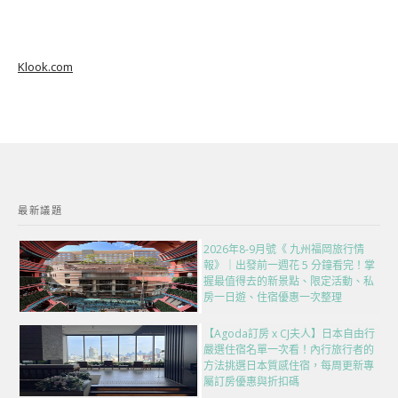
Klook.com
最新議題
2026年8-9月號《 九州福岡旅行情
報》｜出發前一週花 5 分鐘看完！掌
握最值得去的新景點、限定活動、私
房一日遊、住宿優惠一次整理
【Agoda訂房 x CJ夫人】日本自由行
嚴選住宿名單一次看！內行旅行者的
方法挑選日本質感住宿，每周更新專
屬訂房優惠與折扣碼