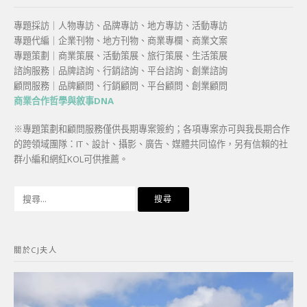
專題採訪｜人物專訪、品牌專訪、地方專訪、活動專訪
專題代編｜企業刊物、地方刊物、商業專欄、商業文案
專題策劃｜商業策展、活動策展、旅行策展、生活策展
諮詢服務｜品牌諮詢、行銷諮詢、平台諮詢、創業諮詢
顧問服務｜品牌顧問、行銷顧問、平台顧問、創業顧問
商業合作哲學與敘事DNA
※專題策劃和顧問服務僅供長期專案簽約；各項專案亦可與我長期合作
的跨領域團隊：IT、設計、攝影、廣告、媒體共同協作，另有信賴的社
群小編和網紅KOL可供推薦。
搜
尋
關
鍵
關於CJ夫人
字: