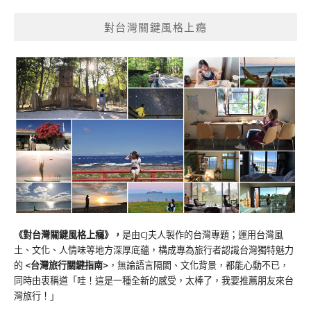
對台灣關鍵風格上癮
《對台灣關鍵風格上癮》
，
是由CJ夫人製作的台灣專題；運用台灣風
土、文化、人情味等地方深厚底蘊，構成專為旅行者認識台灣獨特魅力
的
<台灣旅行關鍵指南>
，無論語言隔閡、文化背景，都能心動不已，
同時由衷稱道「哇！這是一種全新的感受，太棒了，我要推薦朋友來台
灣旅行！」