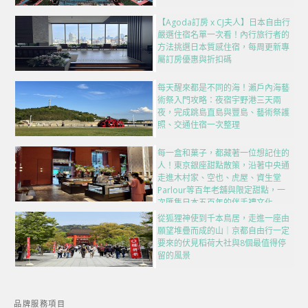
【Agoda訂房 x CJ夫人】日本自由行
嚴選住宿名單一次看！內行旅行者的
方法挑選日本質感住宿，每周更新專
屬訂房優惠與折扣碼
每天醒來都是不同的海！瀨戶內海藝
術祭入門攻略：夜宿宇野港三天兩
夜，完成跳島直島與豐島、藝術祭護
照、交通住宿一次整理
每一盒和菓子，都藏著一位想記住的
人！東京銀座甜點散策，沿著中央通
走進木村家、空也、虎屋、資生堂
Parlour等百年老舖與限定甜點，一
次匯集日本五百年的伴手禮文化
從狐狸神使到千本鳥居，走進一座由
願望堆疊而成的山｜京都自由行一定
要來的伏見稻荷大社與8個最值得停
留的風景
品牌服務項目