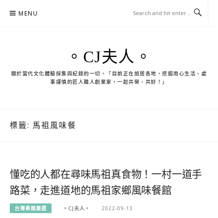
Skip
MENU
to
content
。CJ夫人。
關於當代文化體驗採集與紀錄的一切。「目前正在旅居各地，挖掘用心生活、處
事謹慎的匠人職人創業家，一起共榮、共好！」
標籤:
馬祖風味餐
懂吃的人都在尋味馬祖真食物！一村一道手
路菜，走進道地的馬祖家鄉風味餐館
台灣專題嚴選
。CJ夫人。
2022-09-13