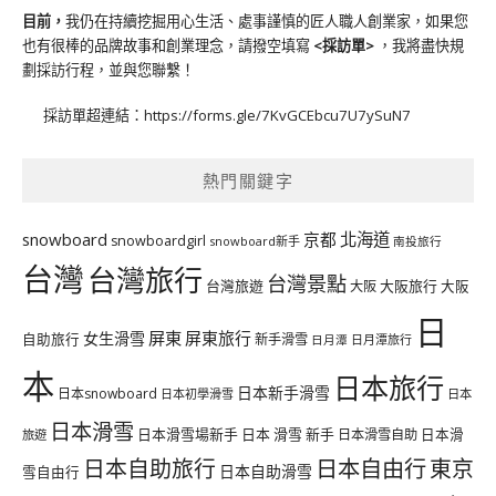
目前，
我仍在持續挖掘用心生活、處事謹慎的匠人職人創業家，如果您
也有很棒的品牌故事和創業理念，請撥空填寫
<
採訪單
>
，我將盡快規
劃採訪行程，並與您聯繫！
採訪單超連結：
https://forms.gle/7KvGCEbcu7U7ySuN7
熱門關鍵字
北海道
snowboard
京都
snowboardgirl
snowboard新手
南投旅行
台灣
台灣旅行
台灣景點
台灣旅遊
大阪旅行
大阪
大阪
日
屏東
屏東旅行
女生滑雪
自助旅行
新手滑雪
日月潭旅行
日月潭
本
日本旅行
日本新手滑雪
日本snowboard
日本初學滑雪
日本
日本滑雪
日本滑雪場新手
日本 滑雪 新手
日本滑雪自助
日本滑
旅遊
日本自由行
日本自助旅行
東京
日本自助滑雪
雪自由行