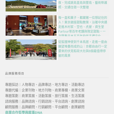
夜，完成跳島直島與豐島、藝術祭護
照、交通住宿一次整理
每一盒和菓子，都藏著一位想記住的
人！東京銀座甜點散策，沿著中央通
走進木村家、空也、虎屋、資生堂
Parlour等百年老舖與限定甜點，一
次匯集日本五百年的伴手禮文化
從狐狸神使到千本鳥居，走進一座由
願望堆疊而成的山｜京都自由行一定
要來的伏見稻荷大社與8個最值得停
留的風景
品牌服務項目
專題採訪｜人物專訪、品牌專訪、地方專訪、活動專訪
專題代編｜企業刊物、地方刊物、商業專欄、商業文案
專題策劃｜商業策展、活動策展、旅行策展、生活策展
諮詢服務｜品牌諮詢、行銷諮詢、平台諮詢、創業諮詢
顧問服務｜品牌顧問、行銷顧問、平台顧問、創業顧問
商業合作哲學與敘事DNA