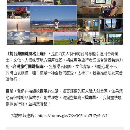
《對台灣關鍵風格上癮》
，
是由CJ夫人製作的台灣專題；運用台灣風
土、文化、人情味等地方深厚底蘊，構成專為旅行者認識台灣獨特魅力
的
<台灣旅行關鍵指南>
，無論語言隔閡、文化背景，都能心動不已，
同時由衷稱道「哇！這是一種全新的感受，太棒了，我要推薦朋友來台
灣旅行！」
目前，
我仍在持續挖掘用心生活、處事謹慎的匠人職人創業家，如果您
也有很棒的品牌故事和創業理念，請撥空填寫
<
採訪單
>
，我將盡快規
劃採訪行程，並與您聯繫！
採訪單超連結：
https://forms.gle/7KvGCEbcu7U7ySuN7