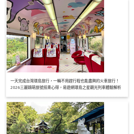
一天完成台灣環島旅行，一輛不用趕行程也能盡興的火車旅行！
2026三麗鷗萌旅號搭乘心得，易遊網環島之星觀光列車體驗解析