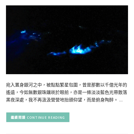
宛入置身銀河之中，被點點繁星包圍，曾是那數以千億光年的
遙遠，今如無數銀珠鑲崁於眼前，亦是一條淡淡藍色光帶散落
黑夜深處，我不再汲汲營營地抬頭仰望，而是俯身陶醉。 …
CONTINUE READING