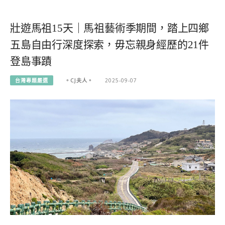
壯遊馬祖15天｜馬祖藝術季期間，踏上四鄉
五島自由行深度探索，毋忘親身經歷的21件
登島事蹟
台灣專題嚴選
。CJ夫人。
2025-09-07