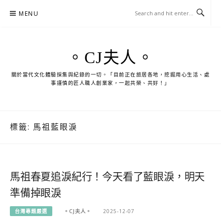
Skip
MENU
to
content
。CJ夫人。
關於當代文化體驗採集與紀錄的一切。「目前正在旅居各地，挖掘用心生活、處
事謹慎的匠人職人創業家，一起共榮、共好！」
標籤:
馬祖藍眼淚
馬祖春夏追淚紀行！今天看了藍眼淚，明天
準備掉眼淚
台灣專題嚴選
。CJ夫人。
2025-12-07