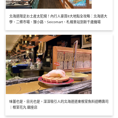
北海道限定お土産太犯規！內行人豪買8大地點全攻略：北海道大
學、二條市場、狸小路、Seicomart、札幌車站到新千歲機場
味蕾也是、目光也是，深深吸引人的北海道道東根室魚料迴轉壽司
｜根室花丸 銀座店