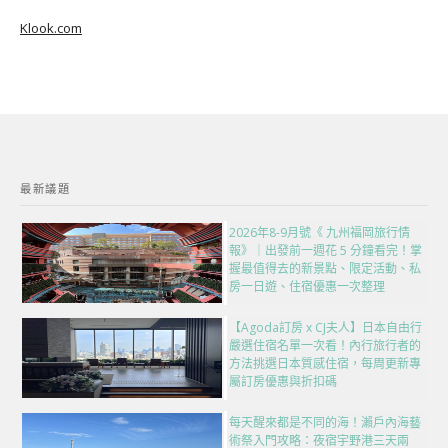
Klook.com
最新議題
2026年8-9月號《 九州福岡旅行情
報》｜出發前一週花 5 分鐘看完！掌
握最值得去的新景點、限定活動、私
房一日遊、住宿優惠一次整理
【Agoda訂房 x CJ夫人】日本自由行
嚴選住宿名單一次看！內行旅行者的
方法挑選日本質感住宿，每周更新專
屬訂房優惠與折扣碼
每天醒來都是不同的海！瀨戶內海藝
術祭入門攻略：夜宿宇野港三天兩