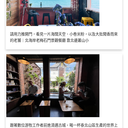
請用力推開門，看見一片海闊天空、小卷米粉，以及大批聞香而來
的老饕｜北海岸老梅石門景觀餐廳 靠北邊叢山小
跟著數位游牧工作者前進清邁古城，喝一杯泰北山區生產的世界上