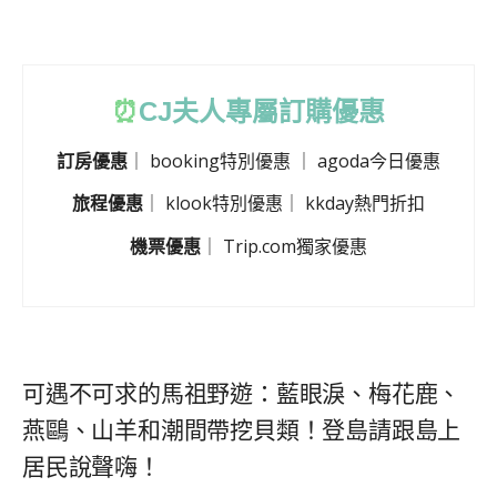
⏰
CJ
夫人專屬訂購優惠
訂房優惠
｜
booking特別優惠
｜
agoda今日優惠
旅程優惠
｜
klook特別優惠
｜
kkday熱門折扣
機票優惠
｜
Trip.com獨家優惠
可遇不可求的馬祖野遊：藍眼淚、梅花鹿、
燕鷗、山羊和潮間帶挖貝類！登島請跟島上
居民說聲嗨！