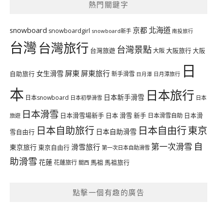
熱門關鍵字
北海道
snowboard
京都
snowboardgirl
snowboard新手
南投旅行
台灣
台灣旅行
台灣景點
台灣旅遊
大阪旅行
大阪
大阪
日
屏東
屏東旅行
女生滑雪
自助旅行
新手滑雪
日月潭旅行
日月潭
本
日本旅行
日本新手滑雪
日本snowboard
日本初學滑雪
日本
日本滑雪
日本滑雪場新手
日本 滑雪 新手
日本滑雪自助
日本滑
旅遊
日本自由行
日本自助旅行
東京
日本自助滑雪
雪自由行
自
第一次滑雪
滑雪旅行
東京旅行
東京自由行
第一次日本自助滑雪
助滑雪
花蓮
馬祖
花蓮旅行
馬祖旅行
關西
點擊一個有趣的廣告