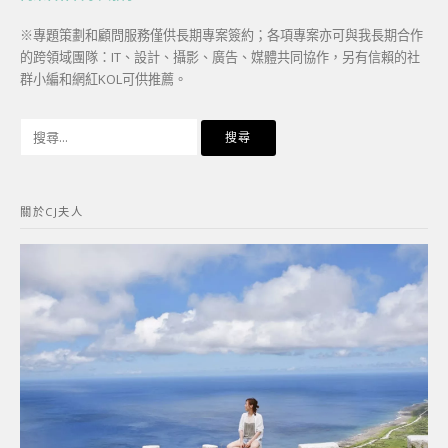
※專題策劃和顧問服務僅供長期專案簽約；各項專案亦可與我長期合作
的跨領域團隊：IT、設計、攝影、廣告、媒體共同協作，另有信賴的社
群小編和網紅KOL可供推薦。
搜
尋
關
鍵
關於CJ夫人
字: