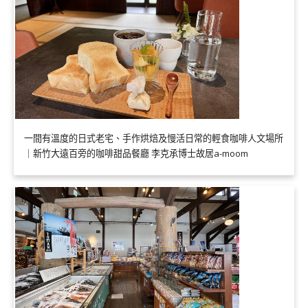
一間有溫度的日式老宅、手作烘焙及慢活日常的輕食咖啡人文場所
｜新竹大遠百旁的咖啡甜品餐廳 李克承博士故居a-moom