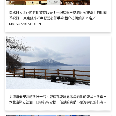
傳承自大江戸時代的飲食版畫！一塊松﨑三味胴瓦煎餅獻上的的四
季祝賀｜ 東京銀座老字號點心伴手禮 銀座松崎煎餅 本店／
MATSUZAKI SHOTEN
北海道最安靜的冬日一隅，靜得都能聽見冰濤融化的聲音。冬季日
本北海道支笏湖一日遊行程安排，僅獻給喜愛小眾漫遊的旅行者。