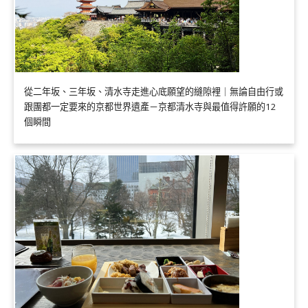
從二年坂、三年坂、清水寺走進心底願望的縫隙裡｜無論自由行或
跟團都一定要來的京都世界遺產－京都清水寺與最值得許願的12
個瞬間