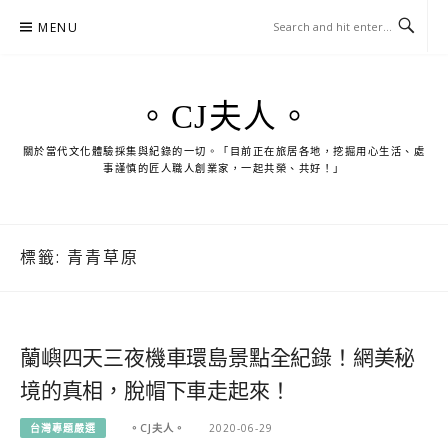
Skip
MENU
to
content
。CJ夫人。
關於當代文化體驗採集與紀錄的一切。「目前正在旅居各地，挖掘用心生活、處
事謹慎的匠人職人創業家，一起共榮、共好！」
標籤:
青青草原
蘭嶼四天三夜機車環島景點全紀錄！網美秘
境的真相，脫帽下車走起來！
台灣專題嚴選
。CJ夫人。
2020-06-29