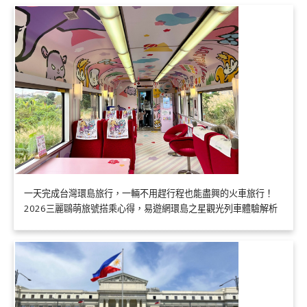
一天完成台灣環島旅行，一輛不用趕行程也能盡興的火車旅行！
2026三麗鷗萌旅號搭乘心得，易遊網環島之星觀光列車體驗解析