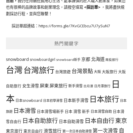
目前，
我仍在持續挖掘用心生活、處事謹慎的匠人職人創業家，如果您
也有很棒的品牌故事和創業理念，請撥空填寫
<
採訪單
>
，我將盡快規
劃採訪行程，並與您聯繫！
採訪單超連結：
https://forms.gle/7KvGCEbcu7U7ySuN7
熱門關鍵字
北海道
snowboard
京都
snowboardgirl
snowboard新手
南投旅行
台灣
台灣旅行
台灣景點
台灣旅遊
大阪旅行
大阪
大阪
日
屏東
屏東旅行
女生滑雪
自助旅行
新手滑雪
日月潭旅行
日月潭
本
日本旅行
日本新手滑雪
日本snowboard
日本初學滑雪
日本
日本滑雪
日本滑雪場新手
日本 滑雪 新手
日本滑雪自助
日本滑
旅遊
日本自由行
日本自助旅行
東京
日本自助滑雪
雪自由行
自
第一次滑雪
滑雪旅行
東京旅行
東京自由行
第一次日本自助滑雪