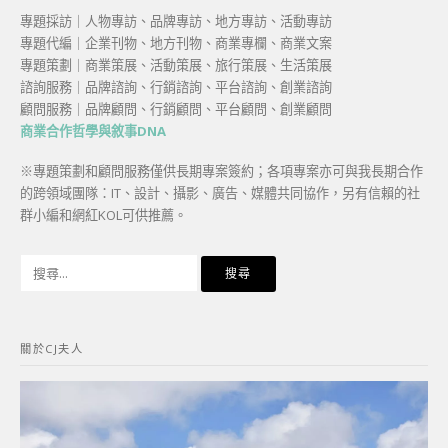
專題採訪｜人物專訪、品牌專訪、地方專訪、活動專訪
專題代編｜企業刊物、地方刊物、商業專欄、商業文案
專題策劃｜商業策展、活動策展、旅行策展、生活策展
諮詢服務｜品牌諮詢、行銷諮詢、平台諮詢、創業諮詢
顧問服務｜品牌顧問、行銷顧問、平台顧問、創業顧問
商業合作哲學與敘事DNA
※專題策劃和顧問服務僅供長期專案簽約；各項專案亦可與我長期合作
的跨領域團隊：IT、設計、攝影、廣告、媒體共同協作，另有信賴的社
群小編和網紅KOL可供推薦。
搜
尋
關
鍵
關於CJ夫人
字: