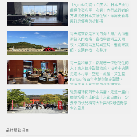
【Agoda訂房 x CJ夫人】日本自由行
嚴選住宿名單一次看！內行旅行者的
方法挑選日本質感住宿，每周更新專
屬訂房優惠與折扣碼
每天醒來都是不同的海！瀨戶內海藝
術祭入門攻略：夜宿宇野港三天兩
夜，完成跳島直島與豐島、藝術祭護
照、交通住宿一次整理
每一盒和菓子，都藏著一位想記住的
人！東京銀座甜點散策，沿著中央通
走進木村家、空也、虎屋、資生堂
Parlour等百年老舖與限定甜點，一
次匯集日本五百年的伴手禮文化
從狐狸神使到千本鳥居，走進一座由
願望堆疊而成的山｜京都自由行一定
要來的伏見稻荷大社與8個最值得停
留的風景
品牌服務項目