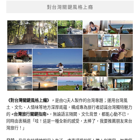
對台灣關鍵風格上癮
《對台灣關鍵風格上癮》
，
是由CJ夫人製作的台灣專題；運用台灣風
土、文化、人情味等地方深厚底蘊，構成專為旅行者認識台灣獨特魅力
的
<台灣旅行關鍵指南>
，無論語言隔閡、文化背景，都能心動不已，
同時由衷稱道「哇！這是一種全新的感受，太棒了，我要推薦朋友來台
灣旅行！」