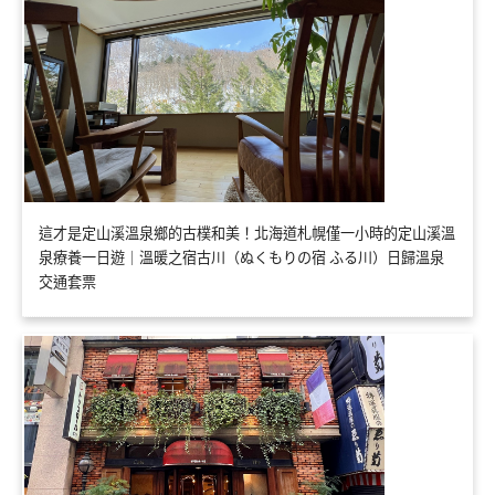
這才是定山溪溫泉鄉的古樸和美！北海道札幌僅一小時的定山溪溫
泉療養一日遊｜溫暖之宿古川（ぬくもりの宿 ふる川）日歸溫泉
交通套票