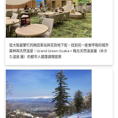
從大阪最繁忙的梅田車站與百貨地下街，找到另一座會呼吸的城市
森林與天然溫泉｜Grand Green Osaka × 梅北天然溫泉蓮（めき
た温泉 蓮）的都市人健康調理提案