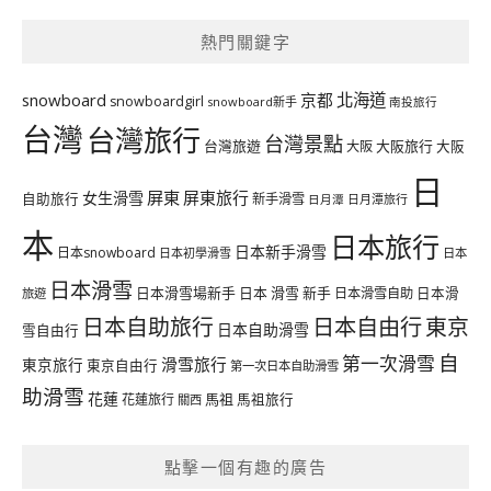
熱門關鍵字
北海道
snowboard
京都
snowboardgirl
snowboard新手
南投旅行
台灣
台灣旅行
台灣景點
台灣旅遊
大阪旅行
大阪
大阪
日
屏東
屏東旅行
女生滑雪
自助旅行
新手滑雪
日月潭旅行
日月潭
本
日本旅行
日本新手滑雪
日本snowboard
日本初學滑雪
日本
日本滑雪
日本滑雪場新手
日本 滑雪 新手
日本滑雪自助
日本滑
旅遊
日本自由行
日本自助旅行
東京
日本自助滑雪
雪自由行
自
第一次滑雪
滑雪旅行
東京旅行
東京自由行
第一次日本自助滑雪
助滑雪
花蓮
馬祖
花蓮旅行
馬祖旅行
關西
點擊一個有趣的廣告