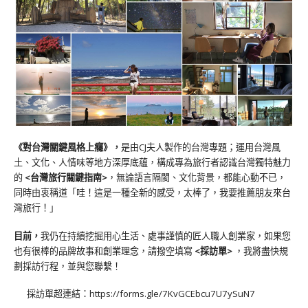
《對台灣關鍵風格上癮》
，
是由CJ夫人製作的台灣專題；運用台灣風
土、文化、人情味等地方深厚底蘊，構成專為旅行者認識台灣獨特魅力
的
<台灣旅行關鍵指南>
，無論語言隔閡、文化背景，都能心動不已，
同時由衷稱道「哇！這是一種全新的感受，太棒了，我要推薦朋友來台
灣旅行！」
目前，
我仍在持續挖掘用心生活、處事謹慎的匠人職人創業家，如果您
也有很棒的品牌故事和創業理念，請撥空填寫
<
採訪單
>
，我將盡快規
劃採訪行程，並與您聯繫！
採訪單超連結：
https://forms.gle/7KvGCEbcu7U7ySuN7