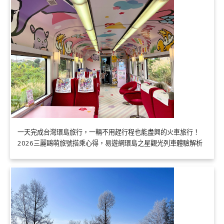
一天完成台灣環島旅行，一輛不用趕行程也能盡興的火車旅行！
2026三麗鷗萌旅號搭乘心得，易遊網環島之星觀光列車體驗解析