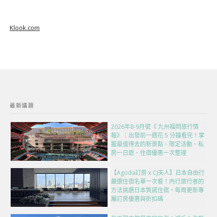
Klook.com
最新議題
2026年8-9月號《 九州福岡旅行情
報》｜出發前一週花 5 分鐘看完！掌
握最值得去的新景點、限定活動、私
房一日遊、住宿優惠一次整理
【Agoda訂房 x CJ夫人】日本自由行
嚴選住宿名單一次看！內行旅行者的
方法挑選日本質感住宿，每周更新專
屬訂房優惠與折扣碼