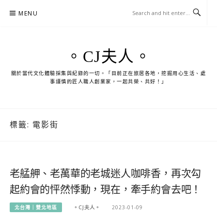
Skip
MENU
to
content
。CJ夫人。
關於當代文化體驗採集與紀錄的一切。「目前正在旅居各地，挖掘用心生活、處
事謹慎的匠人職人創業家，一起共榮、共好！」
標籤:
電影街
老艋舺、老萬華的老城迷人咖啡香，再次勾
起約會的怦然悸動，現在，牽手約會去吧！
北台灣｜雙北地區
。CJ夫人。
2023-01-09