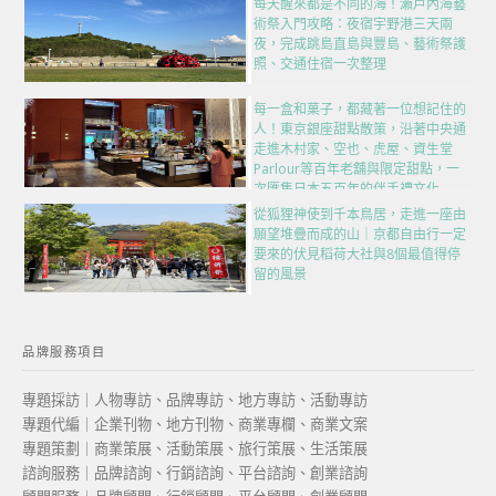
每天醒來都是不同的海！瀨戶內海藝
術祭入門攻略：夜宿宇野港三天兩
夜，完成跳島直島與豐島、藝術祭護
照、交通住宿一次整理
每一盒和菓子，都藏著一位想記住的
人！東京銀座甜點散策，沿著中央通
走進木村家、空也、虎屋、資生堂
Parlour等百年老舖與限定甜點，一
次匯集日本五百年的伴手禮文化
從狐狸神使到千本鳥居，走進一座由
願望堆疊而成的山｜京都自由行一定
要來的伏見稻荷大社與8個最值得停
留的風景
品牌服務項目
專題採訪｜人物專訪、品牌專訪、地方專訪、活動專訪
專題代編｜企業刊物、地方刊物、商業專欄、商業文案
專題策劃｜商業策展、活動策展、旅行策展、生活策展
諮詢服務｜品牌諮詢、行銷諮詢、平台諮詢、創業諮詢