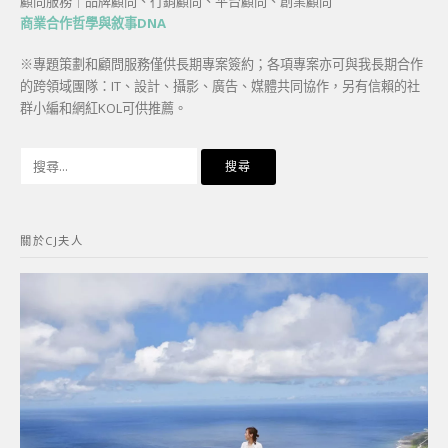
顧問服務｜品牌顧問、行銷顧問、平台顧問、創業顧問
商業合作哲學與敘事DNA
※專題策劃和顧問服務僅供長期專案簽約；各項專案亦可與我長期合作
的跨領域團隊：IT、設計、攝影、廣告、媒體共同協作，另有信賴的社
群小編和網紅KOL可供推薦。
搜
尋
關
鍵
關於CJ夫人
字: