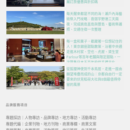
屬訂房優惠與折扣碼
每天醒來都是不同的海！瀨戶內海藝
術祭入門攻略：夜宿宇野港三天兩
夜，完成跳島直島與豐島、藝術祭護
照、交通住宿一次整理
每一盒和菓子，都藏著一位想記住的
人！東京銀座甜點散策，沿著中央通
走進木村家、空也、虎屋、資生堂
Parlour等百年老舖與限定甜點，一
次匯集日本五百年的伴手禮文化
從狐狸神使到千本鳥居，走進一座由
願望堆疊而成的山｜京都自由行一定
要來的伏見稻荷大社與8個最值得停
留的風景
品牌服務項目
專題採訪｜人物專訪、品牌專訪、地方專訪、活動專訪
專題代編｜企業刊物、地方刊物、商業專欄、商業文案