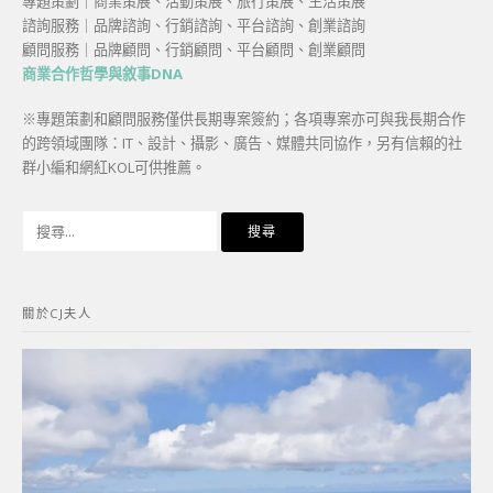
專題策劃｜商業策展、活動策展、旅行策展、生活策展
諮詢服務｜品牌諮詢、行銷諮詢、平台諮詢、創業諮詢
顧問服務｜品牌顧問、行銷顧問、平台顧問、創業顧問
商業合作哲學與敘事DNA
※專題策劃和顧問服務僅供長期專案簽約；各項專案亦可與我長期合作
的跨領域團隊：IT、設計、攝影、廣告、媒體共同協作，另有信賴的社
群小編和網紅KOL可供推薦。
搜
尋
關
鍵
關於CJ夫人
字: