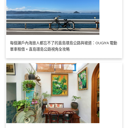
每個瀨戶內海旅人都忘不了的直島環島公路與坡道：OUGIYA 電動
單車租借 × 直島環島公路視角全攻略