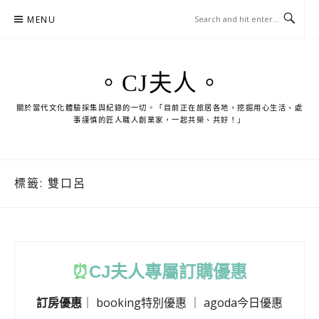
Skip
MENU
to
content
。CJ夫人。
關於當代文化體驗採集與紀錄的一切。「目前正在旅居各地，挖掘用心生活、處
事謹慎的匠人職人創業家，一起共榮、共好！」
標籤:
雙口呂
⏰
CJ
夫人專屬訂購優惠
訂房優惠
｜
booking特別優惠
｜
agoda今日優惠