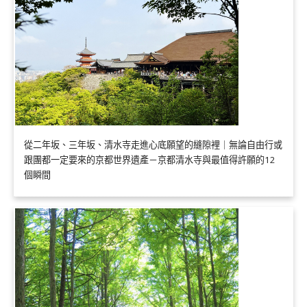
從二年坂、三年坂、清水寺走進心底願望的縫隙裡｜無論自由行或
跟團都一定要來的京都世界遺產－京都清水寺與最值得許願的12
個瞬間