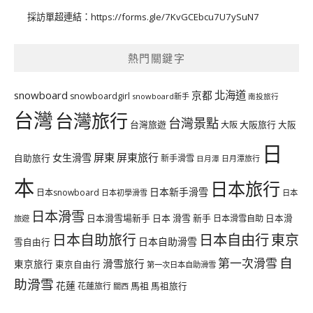
採訪單超連結：
https://forms.gle/7KvGCEbcu7U7ySuN7
熱門關鍵字
北海道
snowboard
京都
snowboardgirl
snowboard新手
南投旅行
台灣
台灣旅行
台灣景點
台灣旅遊
大阪旅行
大阪
大阪
日
屏東
屏東旅行
女生滑雪
自助旅行
新手滑雪
日月潭旅行
日月潭
本
日本旅行
日本新手滑雪
日本snowboard
日本初學滑雪
日本
日本滑雪
日本滑雪場新手
日本 滑雪 新手
日本滑雪自助
日本滑
旅遊
日本自由行
日本自助旅行
東京
日本自助滑雪
雪自由行
自
第一次滑雪
滑雪旅行
東京旅行
東京自由行
第一次日本自助滑雪
助滑雪
花蓮
馬祖
花蓮旅行
馬祖旅行
關西