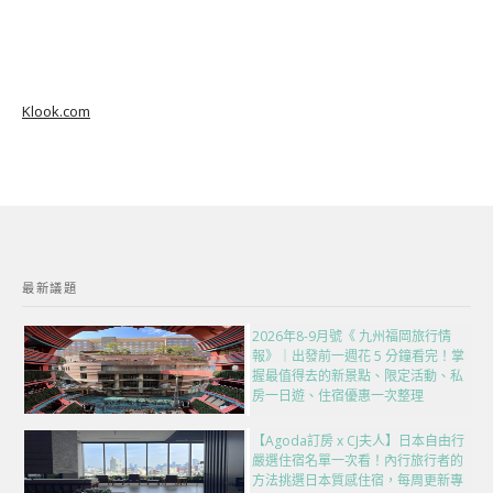
Klook.com
最新議題
2026年8-9月號《 九州福岡旅行情
報》｜出發前一週花 5 分鐘看完！掌
握最值得去的新景點、限定活動、私
房一日遊、住宿優惠一次整理
【Agoda訂房 x CJ夫人】日本自由行
嚴選住宿名單一次看！內行旅行者的
方法挑選日本質感住宿，每周更新專