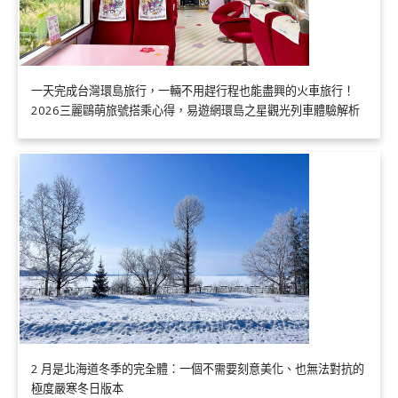
一天完成台灣環島旅行，一輛不用趕行程也能盡興的火車旅行！
2026三麗鷗萌旅號搭乘心得，易遊網環島之星觀光列車體驗解析
2 月是北海道冬季的完全體：一個不需要刻意美化、也無法對抗的
極度嚴寒冬日版本