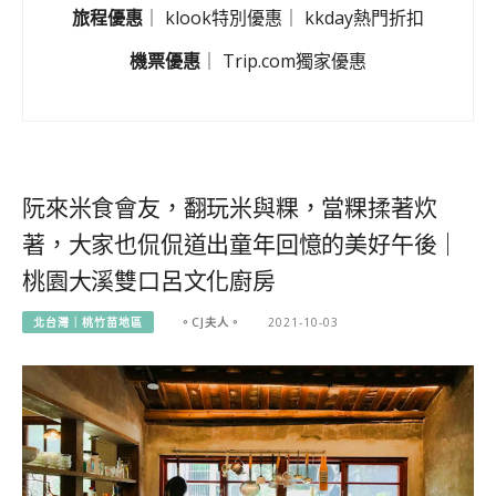
旅程優惠
｜
klook特別優惠
｜
kkday熱門折扣
機票優惠
｜
Trip.com獨家優惠
阮來米食會友，翻玩米與粿，當粿揉著炊
著，大家也侃侃道出童年回憶的美好午後｜
桃園大溪雙口呂文化廚房
北台灣｜桃竹苗地區
。CJ夫人。
2021-10-03