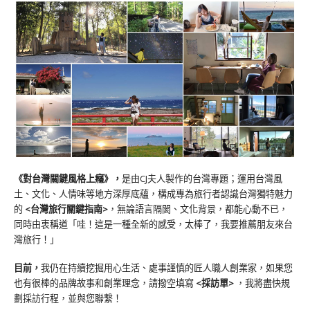
《對台灣關鍵風格上癮》
，
是由CJ夫人製作的台灣專題；運用台灣風
土、文化、人情味等地方深厚底蘊，構成專為旅行者認識台灣獨特魅力
的
<台灣旅行關鍵指南>
，無論語言隔閡、文化背景，都能心動不已，
同時由衷稱道「哇！這是一種全新的感受，太棒了，我要推薦朋友來台
灣旅行！」
目前，
我仍在持續挖掘用心生活、處事謹慎的匠人職人創業家，如果您
也有很棒的品牌故事和創業理念，請撥空填寫
<
採訪單
>
，我將盡快規
劃採訪行程，並與您聯繫！