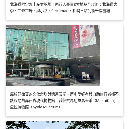
北海道限定お土産太犯規！內行人豪買8大地點全攻略：北海道大
學、二條市場、狸小路、Seicomart、札幌車站到新千歲機場
屬於菲律賓的文化燈塔與遺產殿堂，歷史愛好者與自助旅行者都不
該錯過的菲律賓現代博物館｜菲律賓馬尼拉馬卡蒂（Makati）阿
亞拉博物館（Ayala Museum）