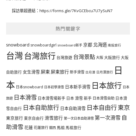
採訪單超連結：
https://forms.gle/7KvGCEbcu7U7ySuN7
熱門關鍵字
北海道
snowboard
京都
snowboardgirl
snowboard新手
南投旅行
台灣
台灣旅行
台灣景點
台灣旅遊
大阪旅行
大阪
大阪
日
屏東
屏東旅行
女生滑雪
自助旅行
新手滑雪
日月潭旅行
日月潭
本
日本旅行
日本新手滑雪
日本snowboard
日本初學滑雪
日本
日本滑雪
日本滑雪場新手
日本 滑雪 新手
日本滑雪自助
日本滑
旅遊
日本自由行
日本自助旅行
東京
日本自助滑雪
雪自由行
自
第一次滑雪
滑雪旅行
東京旅行
東京自由行
第一次日本自助滑雪
助滑雪
花蓮
馬祖
花蓮旅行
馬祖旅行
關西