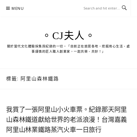
Skip
MENU
to
content
。CJ夫人。
關於當代文化體驗採集與紀錄的一切。「目前正在旅居各地，挖掘用心生活、處
事謹慎的匠人職人創業家，一起共榮、共好！」
標籤:
阿里山森林鐵路
我買了一張阿里山小火車票。紀錄那天阿里
山森林鐵道獻給世界的老派浪漫！台灣嘉義
阿里山林業鐵路蒸汽火車一日旅行