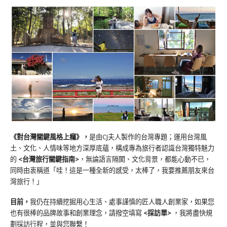
《對台灣關鍵風格上癮》
，
是由CJ夫人製作的台灣專題；運用台灣風
土、文化、人情味等地方深厚底蘊，構成專為旅行者認識台灣獨特魅力
的
<台灣旅行關鍵指南>
，無論語言隔閡、文化背景，都能心動不已，
同時由衷稱道「哇！這是一種全新的感受，太棒了，我要推薦朋友來台
灣旅行！」
目前，
我仍在持續挖掘用心生活、處事謹慎的匠人職人創業家，如果您
也有很棒的品牌故事和創業理念，請撥空填寫
<
採訪單
>
，我將盡快規
劃採訪行程，並與您聯繫！