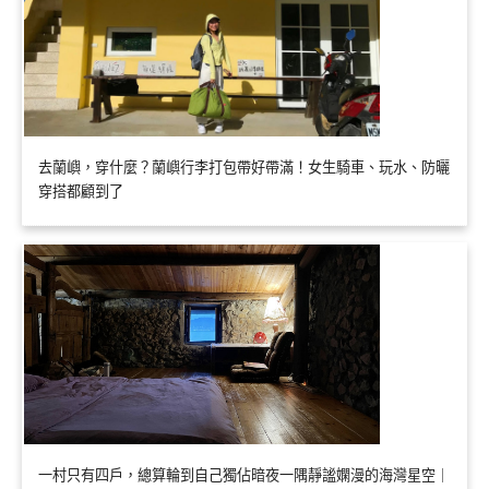
去蘭嶼，穿什麼？蘭嶼行李打包帶好帶滿！女生騎車、玩水、防曬
穿搭都顧到了
一村只有四戶，總算輪到自己獨佔暗夜一隅靜謐嫻漫的海灣星空｜