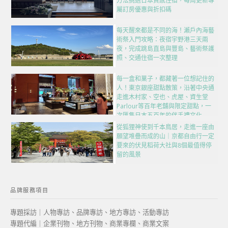
方法挑選日本質感住宿，每周更新專
屬訂房優惠與折扣碼
每天醒來都是不同的海！瀨戶內海藝
術祭入門攻略：夜宿宇野港三天兩
夜，完成跳島直島與豐島、藝術祭護
照、交通住宿一次整理
每一盒和菓子，都藏著一位想記住的
人！東京銀座甜點散策，沿著中央通
走進木村家、空也、虎屋、資生堂
Parlour等百年老舖與限定甜點，一
次匯集日本五百年的伴手禮文化
從狐狸神使到千本鳥居，走進一座由
願望堆疊而成的山｜京都自由行一定
要來的伏見稻荷大社與8個最值得停
留的風景
品牌服務項目
專題採訪｜人物專訪、品牌專訪、地方專訪、活動專訪
專題代編｜企業刊物、地方刊物、商業專欄、商業文案