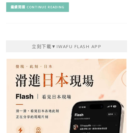
CONTINUE READING
立刻下載▼IWAFU FLASH APP