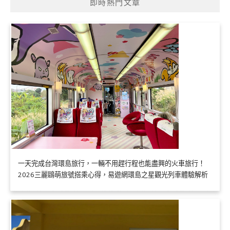
即時熱門文章
一天完成台灣環島旅行，一輛不用趕行程也能盡興的火車旅行！
2026三麗鷗萌旅號搭乘心得，易遊網環島之星觀光列車體驗解析