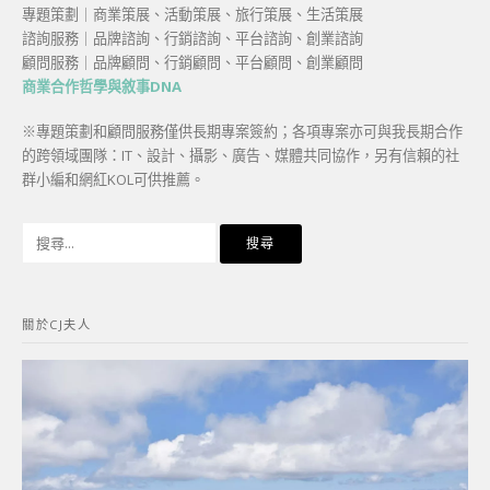
專題策劃｜商業策展、活動策展、旅行策展、生活策展
諮詢服務｜品牌諮詢、行銷諮詢、平台諮詢、創業諮詢
顧問服務｜品牌顧問、行銷顧問、平台顧問、創業顧問
商業合作哲學與敘事DNA
※專題策劃和顧問服務僅供長期專案簽約；各項專案亦可與我長期合作
的跨領域團隊：IT、設計、攝影、廣告、媒體共同協作，另有信賴的社
群小編和網紅KOL可供推薦。
搜
尋
關
鍵
關於CJ夫人
字: