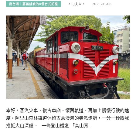
南台灣｜嘉義訴說的8個台式記憶
。CJ夫人。
2026-01-08
幸好，蒸汽火車、復古車廂、懷舊軌道、再加上慢慢行駛的速
度，阿里山森林鐵道保留古意漫遊的老派步調，一分一秒將我
推抵大山深處。 一條登山鐵道 「高山青…