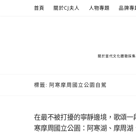
Skip
首頁
關於CJ夫人
人物專題
品牌專
to
content
關於當代文化體驗採集
標籤:
阿寒摩周國立公園自駕
在最不被打擾的寧靜邊境，歌頌一
寒摩周國立公園：阿寒湖、摩周湖