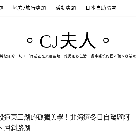
題
地方/旅行專題
活動專題
日本自助滑雪
。CJ夫人。
與紀錄的一切。「目前正在旅居各地，挖掘用心生活、處事謹慎的匠人職人創業
段道東三湖的孤獨美學！北海道冬日自駕遊阿
、屈斜路湖