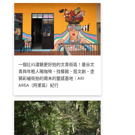
一個比IG濾鏡更好拍的文青街區！曼谷文
青與年輕人喝咖啡、找餐館、逛文創、塗
鴉彩繪街拍的周末的靈感基地｜ARI
AREA（阿里區）紀行