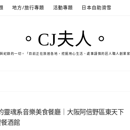
題
地方/旅行專題
活動專題
日本自助滑雪
。CJ夫人。
與紀錄的一切。「目前正在旅居各地，挖掘用心生活、處事謹慎的匠人職人創業
的靈魂系音樂美食餐廳｜大阪阿倍野區東天下
理餐酒館