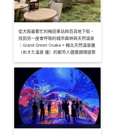
從大阪最繁忙的梅田車站與百貨地下街，
找到另一座會呼吸的城市森林與天然溫泉
｜Grand Green Osaka × 梅北天然溫泉蓮
（めきた温泉 蓮）的都市人健康調理提案