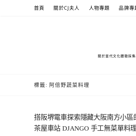
Skip
首頁
關於CJ夫人
人物專題
品牌專
to
content
關於當代文化體驗採集
標籤:
阿倍野蔬菜料理
搭阪堺電車探索隱藏大阪南方小區
茶屋車站 DJANGO 手工無菜單料