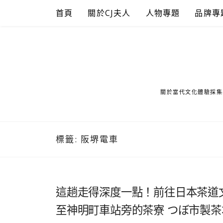
Skip
首頁
關於CJ夫人
人物專題
品牌專
to
content
關於當代文化體驗採集
標籤:
阪堺電車
這趟走得深度一點！前往日本茶道
至神明町車站旁的茶寮 つぼ市製茶