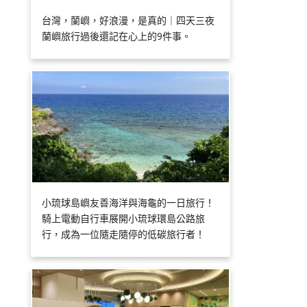
台灣，蘭嶼，好浪漫，是真的｜四天三夜
蘭嶼旅行過後還記在心上的9件事。
小琉球島嶼友善海洋與海龜的一日旅行！
騎上電動自行車展開小琉球環島公路旅
行，成為一位隨走隨停的低碳旅行者！