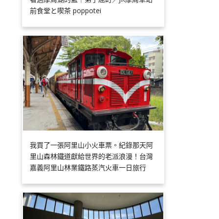
前食堂と喫茶 poppotei
我買了一張阿里山小火車票。紀錄那天阿
里山森林鐵道獻給世界的老派浪漫！台灣
嘉義阿里山林業鐵路蒸汽火車一日旅行