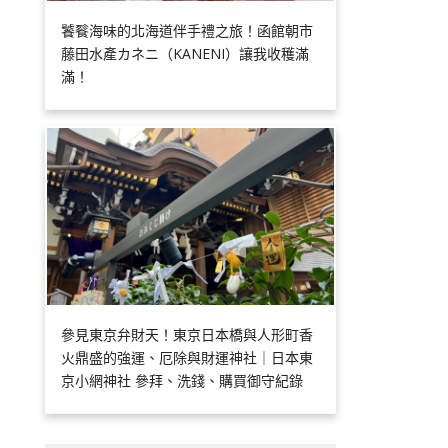
饕餮海味的北海道伴手禮之旅！函館朝市
藤田水產カネニ（KANENI）讓我收穫滿
滿！
參見東京弁財天！東京日本橋與人形町香
火鼎盛的強運、厄除與財運神社｜日本東
京小網神社 參拜、洗錢、購買御守紀錄