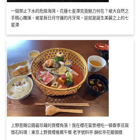
一個禁止下水的危險海灣，花蓮七星潭究竟魅力何在？被大自然之
手精心雕琢、被星辰日月守護的月牙灣，這就是誕生美麗之上的七
星潭
上野恩賜公園最珍藏的賞櫻角落！我在櫻花窗景裡吃一頓春季豆腐
懷石料理｜東京上野賞櫻推薦午餐 老字號料亭 韻松亭花籠御膳