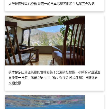
大阪燒肉戰區心齋橋 燒肉一的日本高級黑毛和牛點餐完全攻略
這才是定山溪溫泉鄉的古樸和美！北海道札幌僅一小時的定山溪溫
泉療養一日遊｜溫暖之宿古川（ぬくもりの宿 ふる川）日歸溫泉
交通套票