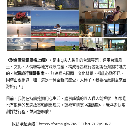
《對台灣關鍵風格上癮》
，
是由CJ夫人製作的台灣專題；運用台灣風
土、文化、人情味等地方深厚底蘊，構成專為旅行者認識台灣獨特魅力
的
<台灣旅行關鍵指南>
，無論語言隔閡、文化背景，都能心動不已，
同時由衷稱道「哇！這是一種全新的感受，太棒了，我要推薦朋友來台
灣旅行！」
目前，
我仍在持續挖掘用心生活、處事謹慎的匠人職人創業家，如果您
也有很棒的品牌故事和創業理念，請撥空填寫
<
採訪單
>
，我將盡快規
劃採訪行程，並與您聯繫！
採訪單超連結：
https://forms.gle/7KvGCEbcu7U7ySuN7