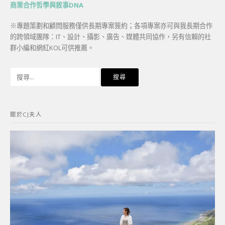
商業合作哲學與敘事DNA
※專題策劃和顧問服務僅供長期專案簽約；各項專案亦可與我長期合作
的跨領域團隊：IT、設計、攝影、廣告、媒體共同協作，另有信賴的社
群小編和網紅KOL可供推薦。
搜
尋
關
鍵
關於CJ夫人
字: