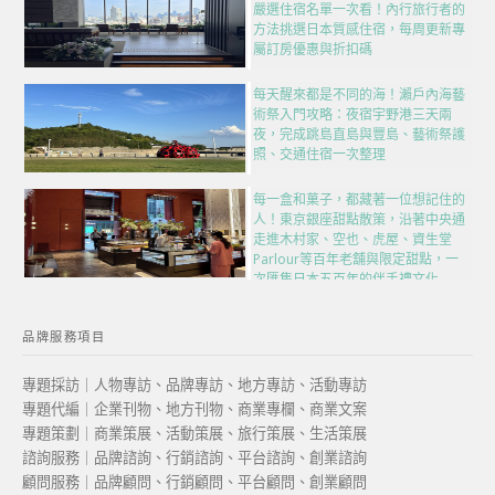
嚴選住宿名單一次看！內行旅行者的
方法挑選日本質感住宿，每周更新專
屬訂房優惠與折扣碼
每天醒來都是不同的海！瀨戶內海藝
術祭入門攻略：夜宿宇野港三天兩
夜，完成跳島直島與豐島、藝術祭護
照、交通住宿一次整理
每一盒和菓子，都藏著一位想記住的
人！東京銀座甜點散策，沿著中央通
走進木村家、空也、虎屋、資生堂
Parlour等百年老舖與限定甜點，一
次匯集日本五百年的伴手禮文化
品牌服務項目
專題採訪｜人物專訪、品牌專訪、地方專訪、活動專訪
專題代編｜企業刊物、地方刊物、商業專欄、商業文案
專題策劃｜商業策展、活動策展、旅行策展、生活策展
諮詢服務｜品牌諮詢、行銷諮詢、平台諮詢、創業諮詢
顧問服務｜品牌顧問、行銷顧問、平台顧問、創業顧問