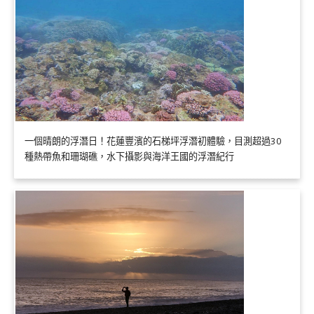
一個晴朗的浮潛日！花蓮豐濱的石梯坪浮潛初體驗，目測超過30
種熱帶魚和珊瑚礁，水下攝影與海洋王國的浮潛紀行