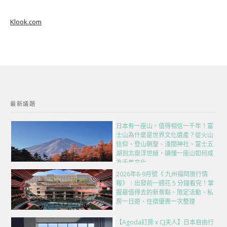
Klook.com
最新議題
日本有一座山，值得相信一千年！富
士山為什麼是世界文化遺產？從火山
信仰、登山朝聖、淺間神社、富士五
湖到北齋浮世繪，讀懂一座山如何成
為千年文化
2026年8-9月號《 九州福岡旅行情
報》｜出發前一週花 5 分鐘看完！掌
握最值得去的新景點、限定活動、私
房一日遊、住宿優惠一次整理
【Agoda訂房 x CJ夫人】日本自由行