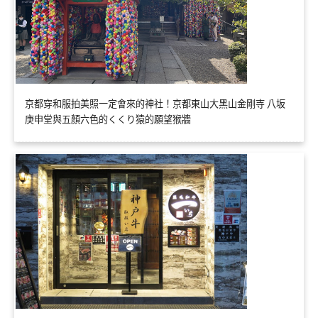
京都穿和服拍美照一定會來的神社！京都東山大黑山金剛寺 八坂
庚申堂與五顏六色的くくり猿的願望猴牆