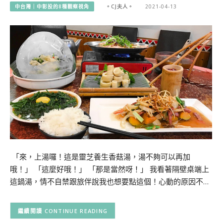
中台灣｜中彰投的8種觀察視角
。CJ夫人。
2021-04-13
「來，上湯囉！這是靈芝養生香菇湯，湯不夠可以再加
哦！」 「這麼好哦！」 「那是當然呀！」 我看著隔壁桌端上
這鍋湯，情不自禁跟旅伴說我也想要點這個！心動的原因不…
CONTINUE READING