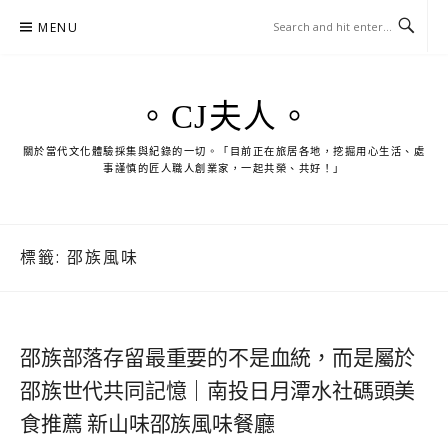
Skip
MENU
to
content
。CJ夫人。
關於當代文化體驗採集與紀錄的一切。「目前正在旅居各地，挖掘用心生活、處
事謹慎的匠人職人創業家，一起共榮、共好！」
標籤:
邵族風味
邵族部落存留最重要的不是血統，而是屬於
邵族世代共同記憶｜南投日月潭水社碼頭美
食推薦 新山味邵族風味餐廳