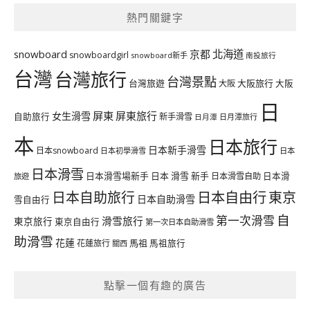
熱門關鍵字
北海道
snowboard
京都
snowboardgirl
snowboard新手
南投旅行
台灣
台灣旅行
台灣景點
台灣旅遊
大阪旅行
大阪
大阪
日
屏東
屏東旅行
女生滑雪
自助旅行
新手滑雪
日月潭旅行
日月潭
本
日本旅行
日本新手滑雪
日本snowboard
日本初學滑雪
日本
日本滑雪
日本滑雪場新手
日本 滑雪 新手
日本滑雪自助
日本滑
旅遊
日本自由行
日本自助旅行
東京
日本自助滑雪
雪自由行
自
第一次滑雪
滑雪旅行
東京旅行
東京自由行
第一次日本自助滑雪
助滑雪
花蓮
馬祖
花蓮旅行
馬祖旅行
關西
點擊一個有趣的廣告