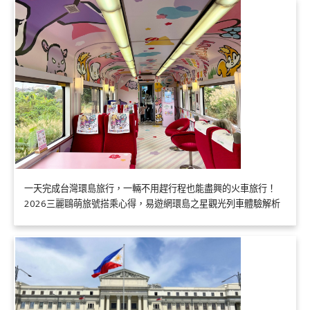
一天完成台灣環島旅行，一輛不用趕行程也能盡興的火車旅行！
2026三麗鷗萌旅號搭乘心得，易遊網環島之星觀光列車體驗解析