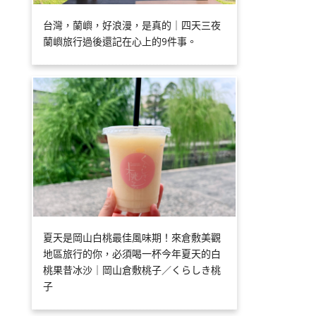
台灣，蘭嶼，好浪漫，是真的｜四天三夜
蘭嶼旅行過後還記在心上的9件事。
夏天是岡山白桃最佳風味期！來倉敷美觀
地區旅行的你，必須喝一杯今年夏天的白
桃果昔冰沙｜岡山倉敷桃子／くらしき桃
子