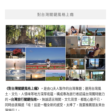
對台灣關鍵風格上癮
《對台灣關鍵風格上癮》
，
是由CJ夫人製作的台灣專題；運用台灣風
土、文化、人情味等地方深厚底蘊，構成專為旅行者認識台灣獨特魅力
的
<台灣旅行關鍵指南>
，無論語言隔閡、文化背景，都能心動不已，
同時由衷稱道「哇！這是一種全新的感受，太棒了，我要推薦朋友來台
灣旅行！」