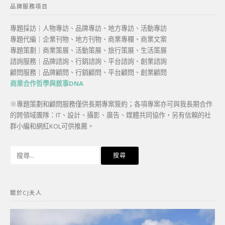
品牌服務項目
專題採訪｜人物專訪、品牌專訪、地方專訪、活動專訪
專題代編｜企業刊物、地方刊物、商業專欄、商業文案
專題策劃｜商業策展、活動策展、旅行策展、生活策展
諮詢服務｜品牌諮詢、行銷諮詢、平台諮詢、創業諮詢
顧問服務｜品牌顧問、行銷顧問、平台顧問、創業顧問
商業合作哲學與敘事DNA
※專題策劃和顧問服務僅供長期專案簽約；各項專案亦可與我長期合作
的跨領域團隊：IT、設計、攝影、廣告、媒體共同協作，另有信賴的社
群小編和網紅KOL可供推薦。
搜
尋
關
鍵
關於CJ夫人
字: