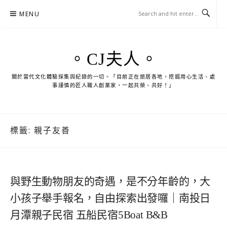
Skip
MENU
to
content
。CJ夫人。
關於當代文化體驗採集與紀錄的一切。「目前正在旅居各地，挖掘用心生活、處
事謹慎的匠人職人創業家，一起共榮、共好！」
標籤:
親子友善
與野生動物朋友的奇遇，是不分年齡的，大
小孩子舉手報名，自由探索出發囉｜南投日
月潭親子民宿 五船民宿5Boat B&B