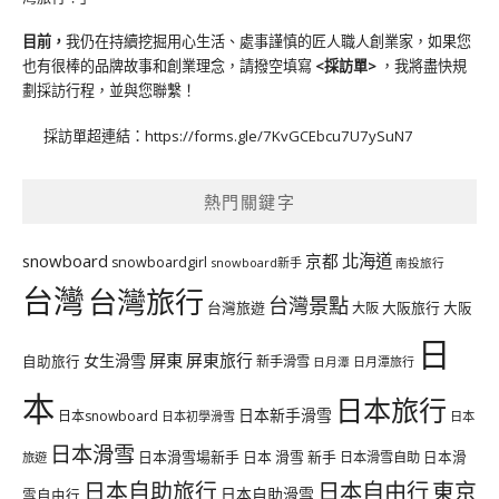
目前，
我仍在持續挖掘用心生活、處事謹慎的匠人職人創業家，如果您
也有很棒的品牌故事和創業理念，請撥空填寫
<
採訪單
>
，我將盡快規
劃採訪行程，並與您聯繫！
採訪單超連結：
https://forms.gle/7KvGCEbcu7U7ySuN7
熱門關鍵字
北海道
snowboard
京都
snowboardgirl
snowboard新手
南投旅行
台灣
台灣旅行
台灣景點
台灣旅遊
大阪旅行
大阪
大阪
日
屏東
屏東旅行
女生滑雪
自助旅行
新手滑雪
日月潭旅行
日月潭
本
日本旅行
日本新手滑雪
日本snowboard
日本初學滑雪
日本
日本滑雪
日本滑雪場新手
日本 滑雪 新手
日本滑雪自助
日本滑
旅遊
日本自由行
日本自助旅行
東京
日本自助滑雪
雪自由行