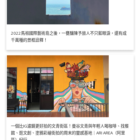
2022馬祖國際藝術島之後，一甕釀陳予旅人不只藍眼淚，還有成
千萬種的景框詮釋！
一個比IG濾鏡更好拍的文青街區！曼谷文青與年輕人喝咖啡、找餐
館、逛文創、塗鴉彩繪街拍的周末的靈感基地｜ARI AREA（阿里
區）紀行