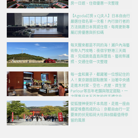
房一日遊、住宿優惠一次整理
【Agoda訂房 x CJ夫人】日本自由行
嚴選住宿名單一次看！內行旅行者的
方法挑選日本質感住宿，每周更新專
屬訂房優惠與折扣碼
每天醒來都是不同的海！瀨戶內海藝
術祭入門攻略：夜宿宇野港三天兩
夜，完成跳島直島與豐島、藝術祭護
照、交通住宿一次整理
每一盒和菓子，都藏著一位想記住的
人！東京銀座甜點散策，沿著中央通
走進木村家、空也、虎屋、資生堂
Parlour等百年老舖與限定甜點，一
次匯集日本五百年的伴手禮文化
從狐狸神使到千本鳥居，走進一座由
願望堆疊而成的山｜京都自由行一定
要來的伏見稻荷大社與8個最值得停
留的風景