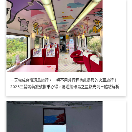
一天完成台灣環島旅行，一輛不用趕行程也能盡興的火車旅行！
2026三麗鷗萌旅號搭乘心得，易遊網環島之星觀光列車體驗解析