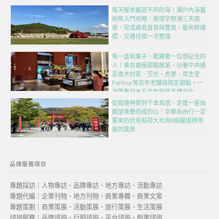
每天醒來都是不同的海！瀨戶內海藝
術祭入門攻略：夜宿宇野港三天兩
夜，完成跳島直島與豐島、藝術祭護
照、交通住宿一次整理
每一盒和菓子，都藏著一位想記住的
人！東京銀座甜點散策，沿著中央通
走進木村家、空也、虎屋、資生堂
Parlour等百年老舖與限定甜點，一
次匯集日本五百年的伴手禮文化
從狐狸神使到千本鳥居，走進一座由
願望堆疊而成的山｜京都自由行一定
要來的伏見稻荷大社與8個最值得停
留的風景
品牌服務項目
專題採訪｜人物專訪、品牌專訪、地方專訪、活動專訪
專題代編｜企業刊物、地方刊物、商業專欄、商業文案
專題策劃｜商業策展、活動策展、旅行策展、生活策展
諮詢服務｜品牌諮詢、行銷諮詢、平台諮詢、創業諮詢