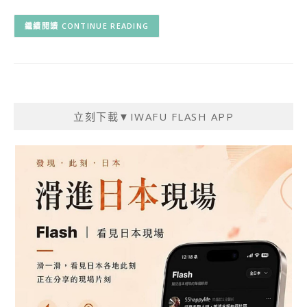
CONTINUE READING
立刻下載▼IWAFU FLASH APP