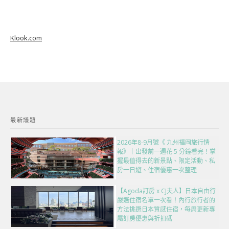
Klook.com
最新議題
2026年8-9月號《 九州福岡旅行情
報》｜出發前一週花 5 分鐘看完！掌
握最值得去的新景點、限定活動、私
房一日遊、住宿優惠一次整理
【Agoda訂房 x CJ夫人】日本自由行
嚴選住宿名單一次看！內行旅行者的
方法挑選日本質感住宿，每周更新專
屬訂房優惠與折扣碼