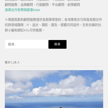
顧問服務｜品牌顧問、行銷顧問、平台顧問、創業顧問
商業合作哲學與敘事DNA
※專題策劃和顧問服務僅供長期專案簽約；各項專案亦可與我長期合作
的跨領域團隊：IT、設計、攝影、廣告、媒體共同協作，另有信賴的社
群小編和網紅KOL可供推薦。
搜
尋
關
鍵
關於CJ夫人
字: