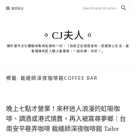
Skip
MENU
to
content
。CJ夫人。
關於當代文化體驗採集與紀錄的一切。「目前正在旅居各地，挖掘用心生活、處
事謹慎的匠人職人創業家，一起共榮、共好！」
標籤:
裁縫師深夜咖啡館COFFEE BAR
晚上七點才營業！來杯迷人浪漫的虹吸咖
啡、調酒或港式燒賣，再入被窩尋夢鄉｜台
南安平巷弄咖啡 裁縫師深夜咖啡館 Tailor