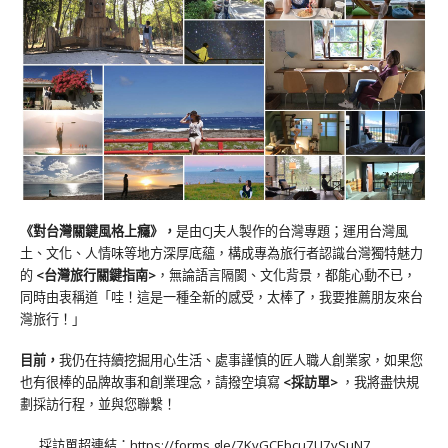
《對台灣關鍵風格上癮》
，
是由CJ夫人製作的台灣專題；運用台灣風
土、文化、人情味等地方深厚底蘊，構成專為旅行者認識台灣獨特魅力
的
<台灣旅行關鍵指南>
，無論語言隔閡、文化背景，都能心動不已，
同時由衷稱道「哇！這是一種全新的感受，太棒了，我要推薦朋友來台
灣旅行！」
目前，
我仍在持續挖掘用心生活、處事謹慎的匠人職人創業家，如果您
也有很棒的品牌故事和創業理念，請撥空填寫
<
採訪單
>
，我將盡快規
劃採訪行程，並與您聯繫！
採訪單超連結：
https://forms.gle/7KvGCEbcu7U7ySuN7