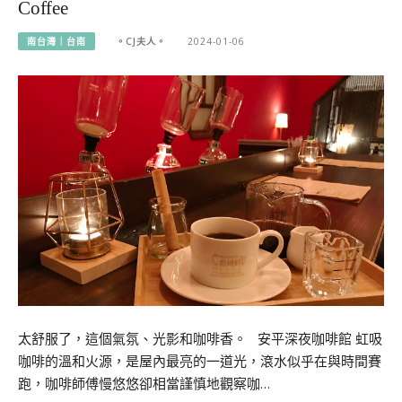
Coffee
南台灣｜台南
。CJ夫人。
2024-01-06
太舒服了，這個氣氛、光影和咖啡香。 安平深夜咖啡館 虹吸
咖啡的溫和火源，是屋內最亮的一道光，滾水似乎在與時間賽
跑，咖啡師傅慢悠悠卻相當謹慎地觀察咖…