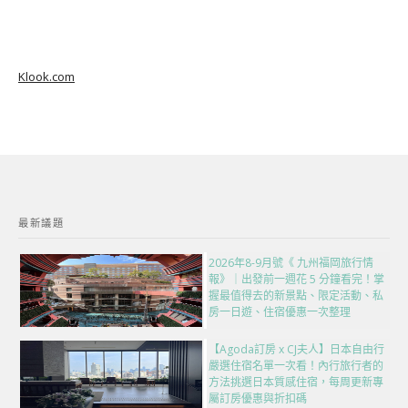
Klook.com
最新議題
2026年8-9月號《 九州福岡旅行情
報》｜出發前一週花 5 分鐘看完！掌
握最值得去的新景點、限定活動、私
房一日遊、住宿優惠一次整理
【Agoda訂房 x CJ夫人】日本自由行
嚴選住宿名單一次看！內行旅行者的
方法挑選日本質感住宿，每周更新專
屬訂房優惠與折扣碼