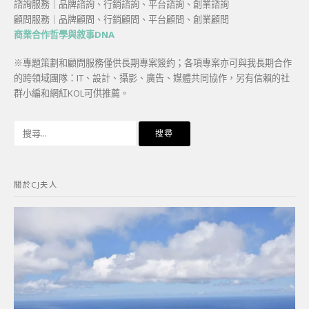
諮詢服務｜品牌諮詢、行銷諮詢、平台諮詢、創業諮詢
顧問服務｜品牌顧問、行銷顧問、平台顧問、創業顧問
商業合作哲學與敘事DNA
※專題策劃和顧問服務僅供長期專案簽約；各項專案亦可與我長期合作
的跨領域團隊：IT、設計、攝影、廣告、媒體共同協作，另有信賴的社
群小編和網紅KOL可供推薦。
搜
尋
關
鍵
關於CJ夫人
字: