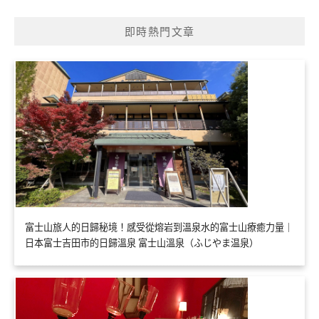
即時熱門文章
富士山旅人的日歸秘境！感受從熔岩到溫泉水的富士山療癒力量｜
日本富士吉田市的日歸溫泉 富士山溫泉（ふじやま温泉）