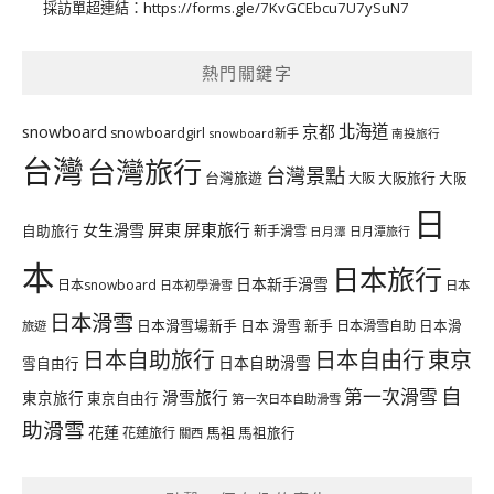
採訪單超連結：
https://forms.gle/7KvGCEbcu7U7ySuN7
熱門關鍵字
北海道
snowboard
京都
snowboardgirl
snowboard新手
南投旅行
台灣
台灣旅行
台灣景點
台灣旅遊
大阪旅行
大阪
大阪
日
屏東
屏東旅行
女生滑雪
自助旅行
新手滑雪
日月潭旅行
日月潭
本
日本旅行
日本新手滑雪
日本snowboard
日本初學滑雪
日本
日本滑雪
日本滑雪場新手
日本 滑雪 新手
日本滑雪自助
日本滑
旅遊
日本自由行
日本自助旅行
東京
日本自助滑雪
雪自由行
自
第一次滑雪
滑雪旅行
東京旅行
東京自由行
第一次日本自助滑雪
助滑雪
花蓮
馬祖
花蓮旅行
馬祖旅行
關西