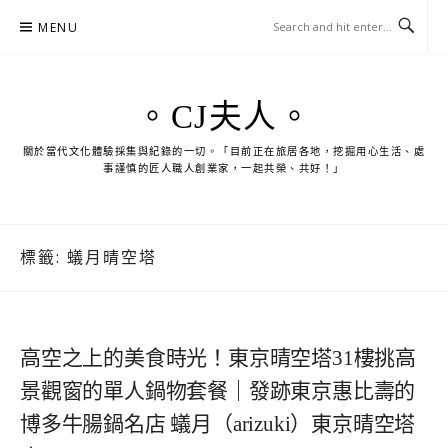
Skip
MENU
to
content
。CJ夫人。
關於當代文化體驗採集與紀錄的一切。「目前正在旅居各地，挖掘用心生活、處
事謹慎的匠人職人創業家，一起共榮、共好！」
標籤:
蟻月晴空塔
高空之上的美食時光！東京晴空塔31樓挑高
景觀窗的單人鍋物套餐｜發跡東京惠比壽的
博多牛腸鍋名店 蟻月（arizuki）東京晴空塔