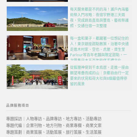
每天醒來都是不同的海！瀨戶內海藝
術祭入門攻略：夜宿宇野港三天兩
夜，完成跳島直島與豐島、藝術祭護
照、交通住宿一次整理
每一盒和菓子，都藏著一位想記住的
人！東京銀座甜點散策，沿著中央通
走進木村家、空也、虎屋、資生堂
Parlour等百年老舖與限定甜點，一
次匯集日本五百年的伴手禮文化
從狐狸神使到千本鳥居，走進一座由
願望堆疊而成的山｜京都自由行一定
要來的伏見稻荷大社與8個最值得停
留的風景
品牌服務項目
專題採訪｜人物專訪、品牌專訪、地方專訪、活動專訪
專題代編｜企業刊物、地方刊物、商業專欄、商業文案
專題策劃｜商業策展、活動策展、旅行策展、生活策展