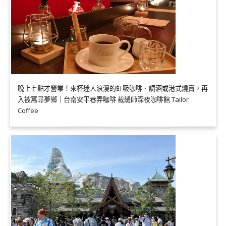
晚上七點才營業！來杯迷人浪漫的虹吸咖啡、調酒或港式燒賣，再
入被窩尋夢鄉｜台南安平巷弄咖啡 裁縫師深夜咖啡館 Tailor
Coffee