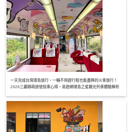
一天完成台灣環島旅行，一輛不用趕行程也能盡興的火車旅行！
2026三麗鷗萌旅號搭乘心得，易遊網環島之星觀光列車體驗解析