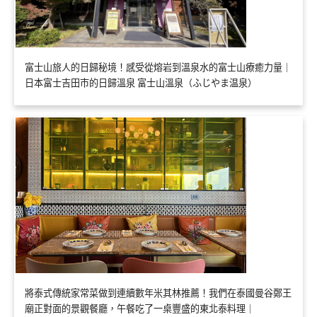
富士山旅人的日歸秘境！感受從熔岩到溫泉水的富士山療癒力量｜
日本富士吉田市的日歸溫泉 富士山溫泉（ふじやま温泉）
將泰式傳統家常菜做到連續數年米其林推薦！我們在泰國曼谷鄭王
廟正對面的景觀餐廳，午餐吃了一桌豐盛的東北泰料理｜