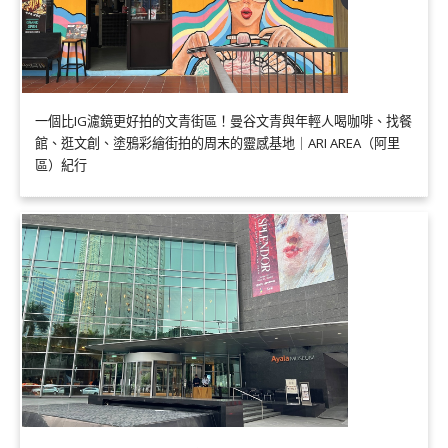
一個比IG濾鏡更好拍的文青街區！曼谷文青與年輕人喝咖啡、找餐
館、逛文創、塗鴉彩繪街拍的周末的靈感基地｜ARI AREA（阿里
區）紀行