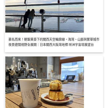
慕名而來！朝聖黃昏下的關西天空輪廓線，海灣、山脈與繁華城市
夜景遼闊視野全展開｜日本關西大阪灣地標 咲洲宇宙塔展望台