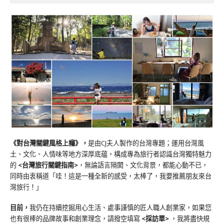
《對台灣關鍵風格上癮》
，
是由CJ夫人製作的台灣專題；運用台灣風
土、文化、人情味等地方深厚底蘊，構成專為旅行者認識台灣獨特魅力
的
<台灣旅行關鍵指南>
，無論語言隔閡、文化背景，都能心動不已，
同時由衷稱道「哇！這是一種全新的感受，太棒了，我要推薦朋友來台
灣旅行！」
目前，
我仍在持續挖掘用心生活、處事謹慎的匠人職人創業家，如果您
也有很棒的品牌故事和創業理念，請撥空填寫
<
採訪單
>
，我將盡快規