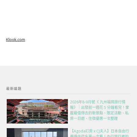
Klook.com
最新議題
2026年8-9月號《 九州福岡旅行情
報》｜出發前一週花 5 分鐘看完！掌
握最值得去的新景點、限定活動、私
房一日遊、住宿優惠一次整理
【Agoda訂房 x CJ夫人】日本自由行
嚴選住宿名單一次看！內行旅行者的