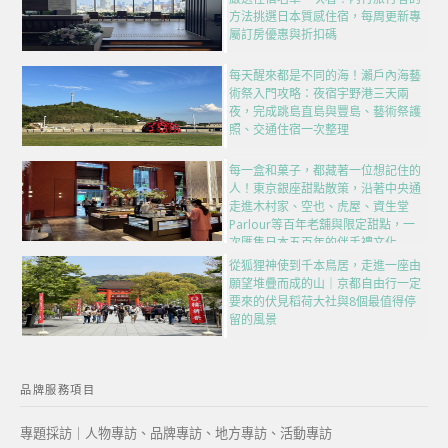
方法挑選日本質感住宿，每周更新專
屬訂房優惠與折扣碼
每天醒來都是不同的海！瀨戶內海藝
術祭入門攻略：夜宿宇野港三天兩
夜，完成跳島直島與豐島、藝術祭護
照、交通住宿一次整理
每一盒和菓子，都藏著一位想記住的
人！東京銀座甜點散策，沿著中央通
走進木村家、空也、虎屋、資生堂
Parlour等百年老舖與限定甜點，一
次匯集日本五百年的伴手禮文化
從狐狸神使到千本鳥居，走進一座由
願望堆疊而成的山｜京都自由行一定
要來的伏見稻荷大社與8個最值得停
留的風景
品牌服務項目
專題採訪｜人物專訪、品牌專訪、地方專訪、活動專訪