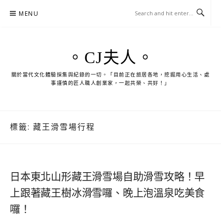
Skip
MENU
to
content
。CJ夫人。
關於當代文化體驗採集與紀錄的一切。「目前正在旅居各地，挖掘用心生活、處
事謹慎的匠人職人創業家，一起共榮、共好！」
標籤:
藏王滑雪場行程
日本東北山形藏王滑雪場自助滑雪攻略！早
上跟著藏王樹冰滑雪囉、晚上泡溫泉吃美食
囉！