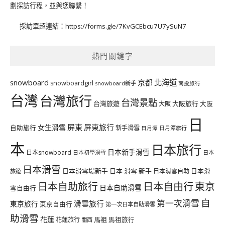
劃採訪行程，並與您聯繫！
採訪單超連結：
https://forms.gle/7KvGCEbcu7U7ySuN7
熱門關鍵字
北海道
snowboard
京都
snowboardgirl
snowboard新手
南投旅行
台灣
台灣旅行
台灣景點
台灣旅遊
大阪旅行
大阪
大阪
日
屏東
屏東旅行
女生滑雪
自助旅行
新手滑雪
日月潭旅行
日月潭
本
日本旅行
日本新手滑雪
日本snowboard
日本初學滑雪
日本
日本滑雪
日本滑雪場新手
日本 滑雪 新手
日本滑雪自助
日本滑
旅遊
日本自由行
日本自助旅行
東京
日本自助滑雪
雪自由行
自
第一次滑雪
滑雪旅行
東京旅行
東京自由行
第一次日本自助滑雪
助滑雪
花蓮
馬祖
花蓮旅行
馬祖旅行
關西