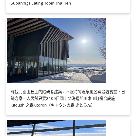
Supanniga Eating Room Tha Tien
尋找北國山丘上的隈研吾建築，不限時的溫泉風呂與景觀食堂，日
歸方案一人居然只要2100日圓｜北海道旭川東川町複合設施
Kitoushi之森Kitoron（キトウシの森 きとろん）