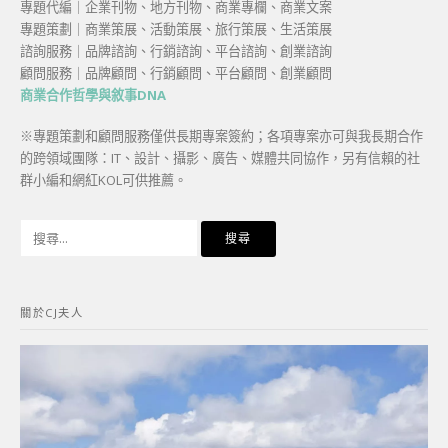
專題代編｜企業刊物、地方刊物、商業專欄、商業文案
專題策劃｜商業策展、活動策展、旅行策展、生活策展
諮詢服務｜品牌諮詢、行銷諮詢、平台諮詢、創業諮詢
顧問服務｜品牌顧問、行銷顧問、平台顧問、創業顧問
商業合作哲學與敘事DNA
※專題策劃和顧問服務僅供長期專案簽約；各項專案亦可與我長期合作
的跨領域團隊：IT、設計、攝影、廣告、媒體共同協作，另有信賴的社
群小編和網紅KOL可供推薦。
搜
尋
關
鍵
關於CJ夫人
字: