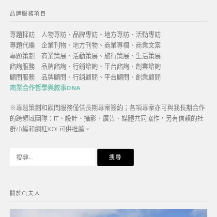
品牌服務項目
專題採訪｜人物專訪、品牌專訪、地方專訪、活動專訪
專題代編｜企業刊物、地方刊物、商業專欄、商業文案
專題策劃｜商業策展、活動策展、旅行策展、生活策展
諮詢服務｜品牌諮詢、行銷諮詢、平台諮詢、創業諮詢
顧問服務｜品牌顧問、行銷顧問、平台顧問、創業顧問
商業合作哲學與敘事DNA
※專題策劃和顧問服務僅供長期專案簽約；各項專案亦可與我長期合作
的跨領域團隊：IT、設計、攝影、廣告、媒體共同協作，另有信賴的社
群小編和網紅KOL可供推薦。
搜
尋
關
鍵
關於CJ夫人
字: