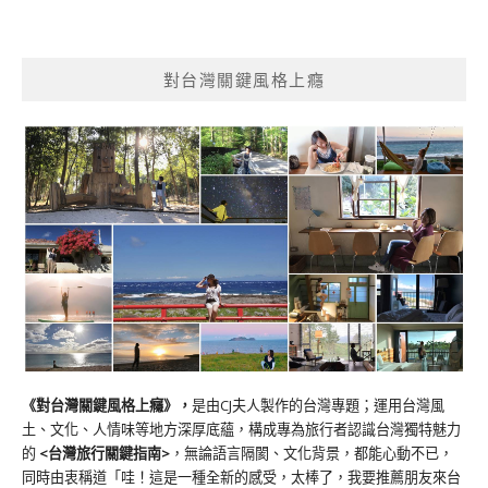
對台灣關鍵風格上癮
《對台灣關鍵風格上癮》
，
是由CJ夫人製作的台灣專題；運用台灣風
土、文化、人情味等地方深厚底蘊，構成專為旅行者認識台灣獨特魅力
的
<台灣旅行關鍵指南>
，無論語言隔閡、文化背景，都能心動不已，
同時由衷稱道「哇！這是一種全新的感受，太棒了，我要推薦朋友來台