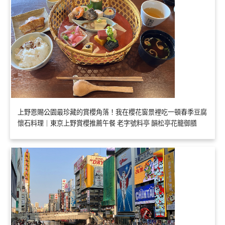
上野恩賜公園最珍藏的賞櫻角落！我在櫻花窗景裡吃一頓春季豆腐
懷石料理｜東京上野賞櫻推薦午餐 老字號料亭 韻松亭花籠御膳