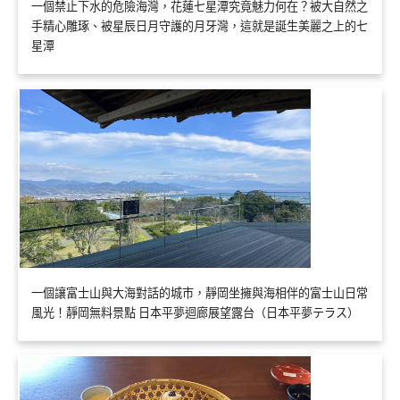
一個禁止下水的危險海灣，花蓮七星潭究竟魅力何在？被大自然之
手精心雕琢、被星辰日月守護的月牙灣，這就是誕生美麗之上的七
星潭
一個讓富士山與大海對話的城市，靜岡坐擁與海相伴的富士山日常
風光！靜岡無料景點 日本平夢迴廊展望露台（日本平夢テラス）