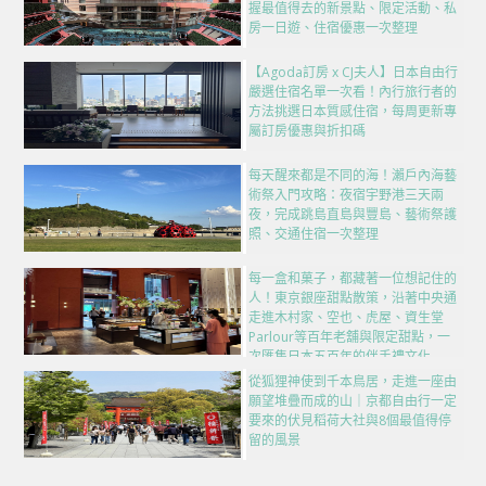
握最值得去的新景點、限定活動、私
房一日遊、住宿優惠一次整理
【Agoda訂房 x CJ夫人】日本自由行
嚴選住宿名單一次看！內行旅行者的
方法挑選日本質感住宿，每周更新專
屬訂房優惠與折扣碼
每天醒來都是不同的海！瀨戶內海藝
術祭入門攻略：夜宿宇野港三天兩
夜，完成跳島直島與豐島、藝術祭護
照、交通住宿一次整理
每一盒和菓子，都藏著一位想記住的
人！東京銀座甜點散策，沿著中央通
走進木村家、空也、虎屋、資生堂
Parlour等百年老舖與限定甜點，一
次匯集日本五百年的伴手禮文化
從狐狸神使到千本鳥居，走進一座由
願望堆疊而成的山｜京都自由行一定
要來的伏見稻荷大社與8個最值得停
留的風景