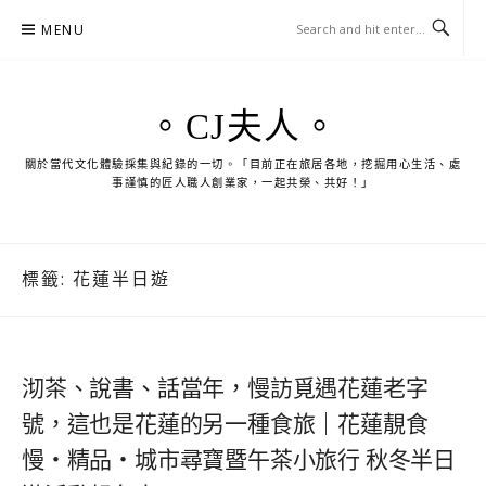
Skip
MENU
to
content
。CJ夫人。
關於當代文化體驗採集與紀錄的一切。「目前正在旅居各地，挖掘用心生活、處
事謹慎的匠人職人創業家，一起共榮、共好！」
標籤:
花蓮半日遊
沏茶、說書、話當年，慢訪覓遇花蓮老字
號，這也是花蓮的另一種食旅｜花蓮靚食
慢‧精品‧城市尋寶暨午茶小旅行 秋冬半日