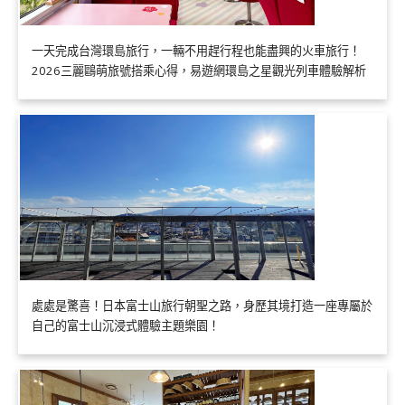
一天完成台灣環島旅行，一輛不用趕行程也能盡興的火車旅行！
2026三麗鷗萌旅號搭乘心得，易遊網環島之星觀光列車體驗解析
處處是驚喜！日本富士山旅行朝聖之路，身歷其境打造一座專屬於
自己的富士山沉浸式體驗主題樂園！