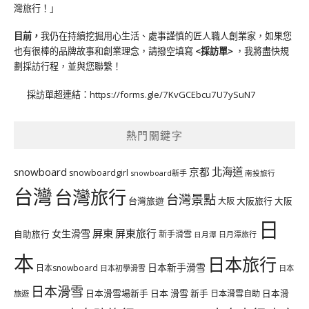
灣旅行！」
目前，
我仍在持續挖掘用心生活、處事謹慎的匠人職人創業家，如果您
也有很棒的品牌故事和創業理念，請撥空填寫
<
採訪單
>
，我將盡快規
劃採訪行程，並與您聯繫！
採訪單超連結：
https://forms.gle/7KvGCEbcu7U7ySuN7
熱門關鍵字
北海道
snowboard
京都
snowboardgirl
snowboard新手
南投旅行
台灣
台灣旅行
台灣景點
台灣旅遊
大阪旅行
大阪
大阪
日
屏東
屏東旅行
女生滑雪
自助旅行
新手滑雪
日月潭旅行
日月潭
本
日本旅行
日本新手滑雪
日本snowboard
日本初學滑雪
日本
日本滑雪
日本滑雪場新手
日本 滑雪 新手
日本滑雪自助
日本滑
旅遊