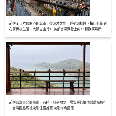
前進全日本最開心的城市！從漫才文化、道頓堀招牌、梅田逛街到
心齋橋夜生活，大阪自由行10訪都會深深愛上的11種歡笑場所
前進台灣最北邊民宿！有時，就是需要一場安靜的邊境感離島旅行
｜台灣離島馬祖東引住宿推薦 東引海角民宿