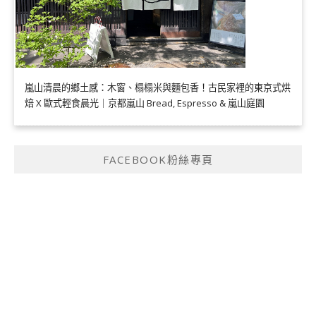
嵐山清晨的鄉土感：木窗、榻榻米與麵包香！古民家裡的東京式烘
焙 X 歐式輕食晨光｜京都嵐山 Bread, Espresso & 嵐山庭園
FACEBOOK粉絲專頁