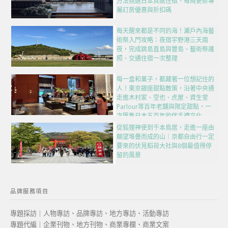
方法挑選日本質感住宿，每周更新專
屬訂房優惠與折扣碼
每天醒來都是不同的海！瀨戶內海藝
術祭入門攻略：夜宿宇野港三天兩
夜，完成跳島直島與豐島、藝術祭護
照、交通住宿一次整理
每一盒和菓子，都藏著一位想記住的
人！東京銀座甜點散策，沿著中央通
走進木村家、空也、虎屋、資生堂
Parlour等百年老舖與限定甜點，一
次匯集日本五百年的伴手禮文化
從狐狸神使到千本鳥居，走進一座由
願望堆疊而成的山｜京都自由行一定
要來的伏見稻荷大社與8個最值得停
留的風景
品牌服務項目
專題採訪｜人物專訪、品牌專訪、地方專訪、活動專訪
專題代編｜企業刊物、地方刊物、商業專欄、商業文案