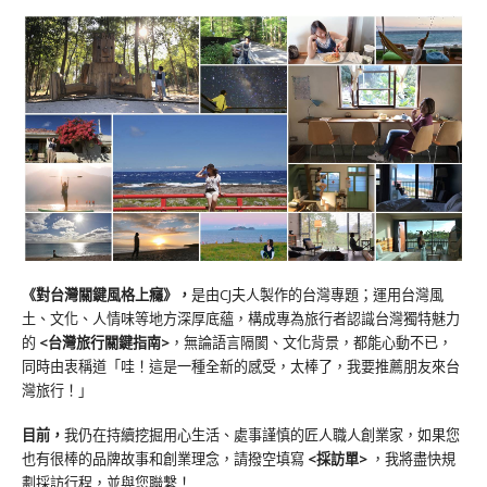
《對台灣關鍵風格上癮》
，
是由CJ夫人製作的台灣專題；運用台灣風
土、文化、人情味等地方深厚底蘊，構成專為旅行者認識台灣獨特魅力
的
<台灣旅行關鍵指南>
，無論語言隔閡、文化背景，都能心動不已，
同時由衷稱道「哇！這是一種全新的感受，太棒了，我要推薦朋友來台
灣旅行！」
目前，
我仍在持續挖掘用心生活、處事謹慎的匠人職人創業家，如果您
也有很棒的品牌故事和創業理念，請撥空填寫
<
採訪單
>
，我將盡快規
劃採訪行程，並與您聯繫！