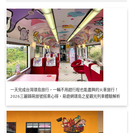
一天完成台灣環島旅行，一輛不用趕行程也能盡興的火車旅行！
2026三麗鷗萌旅號搭乘心得，易遊網環島之星觀光列車體驗解析