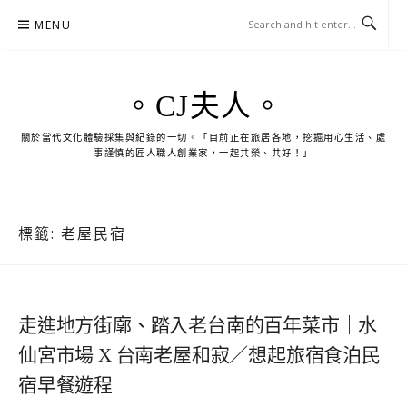
Skip
MENU
to
content
。CJ夫人。
關於當代文化體驗採集與紀錄的一切。「目前正在旅居各地，挖掘用心生活、處
事謹慎的匠人職人創業家，一起共榮、共好！」
標籤:
老屋民宿
走進地方街廓、踏入老台南的百年菜市｜水
仙宮市場 X 台南老屋和寂／想起旅宿食泊民
宿早餐遊程