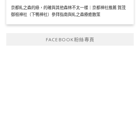
京都糺之森的綠，的確與其他森林不太一樣｜京都神社推薦 賀茂
御祖神社（下鴨神社）參拜指南與糺之森療癒散策
FACEBOOK粉絲專頁