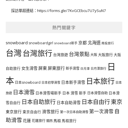
採訪單超連結：
https://forms.gle/7KvGCEbcu7U7ySuN7
熱門關鍵字
北海道
snowboard
京都
snowboardgirl
snowboard新手
南投旅行
台灣
台灣旅行
台灣景點
台灣旅遊
大阪旅行
大阪
大阪
日
屏東
屏東旅行
女生滑雪
自助旅行
新手滑雪
日月潭旅行
日月潭
本
日本旅行
日本新手滑雪
日本snowboard
日本初學滑雪
日本
日本滑雪
日本滑雪場新手
日本 滑雪 新手
日本滑雪自助
日本滑
旅遊
日本自由行
日本自助旅行
東京
日本自助滑雪
雪自由行
自
第一次滑雪
滑雪旅行
東京旅行
東京自由行
第一次日本自助滑雪
助滑雪
花蓮
馬祖
花蓮旅行
馬祖旅行
關西