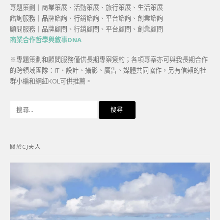
專題策劃｜商業策展、活動策展、旅行策展、生活策展
諮詢服務｜品牌諮詢、行銷諮詢、平台諮詢、創業諮詢
顧問服務｜品牌顧問、行銷顧問、平台顧問、創業顧問
商業合作哲學與敘事DNA
※專題策劃和顧問服務僅供長期專案簽約；各項專案亦可與我長期合作
的跨領域團隊：IT、設計、攝影、廣告、媒體共同協作，另有信賴的社
群小編和網紅KOL可供推薦。
搜
尋
關
鍵
關於CJ夫人
字: