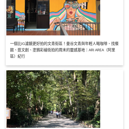
一個比IG濾鏡更好拍的文青街區！曼谷文青與年輕人喝咖啡、找餐
館、逛文創、塗鴉彩繪街拍的周末的靈感基地｜ARI AREA（阿里
區）紀行