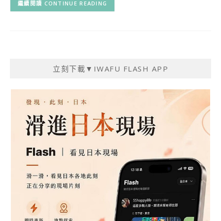
CONTINUE READING
立刻下載▼IWAFU FLASH APP