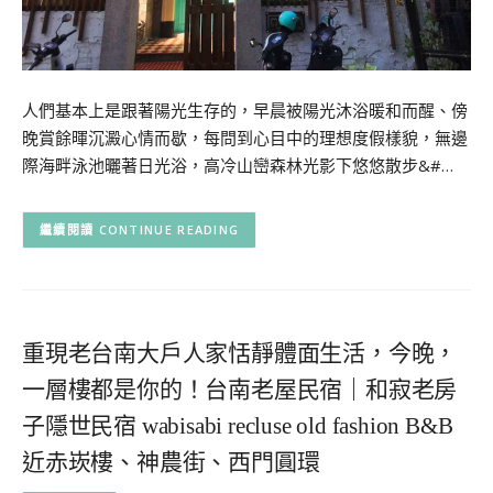
人們基本上是跟著陽光生存的，早晨被陽光沐浴暖和而醒、傍
晚賞餘暉沉澱心情而歇，每問到心目中的理想度假樣貌，無邊
際海畔泳池曬著日光浴，高冷山巒森林光影下悠悠散步&#…
CONTINUE READING
重現老台南大戶人家恬靜體面生活，今晚，
一層樓都是你的！台南老屋民宿｜和寂老房
子隱世民宿 wabisabi recluse old fashion B&B
近赤崁樓、神農街、西門圓環