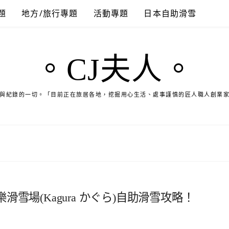
題
地方/旅行專題
活動專題
日本自助滑雪
。CJ夫人。
與紀錄的一切。「目前正在旅居各地，挖掘用心生活、處事謹慎的匠人職人創業
雪場(Kagura かぐら)自助滑雪攻略！