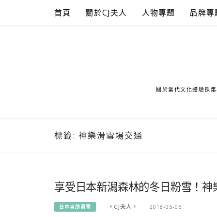
Skip
首頁
關於CJ夫人
人物專題
品牌專
to
content
關於當代文化體驗採集
標籤:
神樂滑雪場交通
享受日本新潟森林的冬日粉雪！神樂滑
。CJ夫人。
2018-05-06
日本自助滑雪