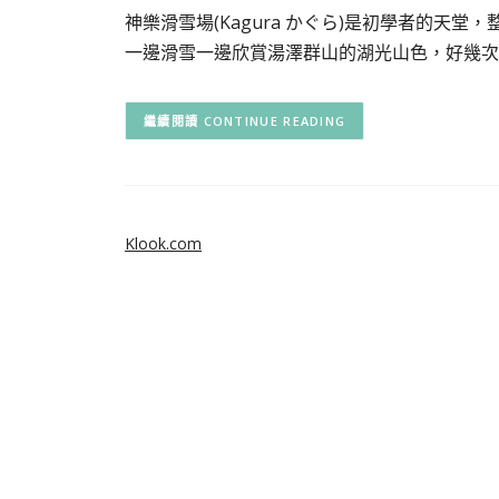
神樂滑雪場(Kagura かぐら)是初學者的天
一邊滑雪一邊欣賞湯澤群山的湖光山色，好幾次
CONTINUE READING
Klook.com