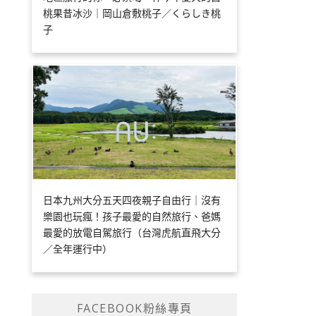
桃果昔冰沙｜岡山倉敷桃子／くらしき桃
子
日本九州大分五天四夜親子自由行｜沒有
樂園也玩瘋！孩子最愛的自然旅行、爸媽
最愛的放電自駕旅行（台灣虎航直飛大分
／全年運行中）
FACEBOOK粉絲專頁