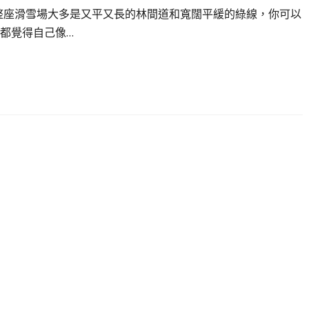
堂，整座滑雪場大多是又平又長的林間道和寬闊平緩的綠線，你可以
都覺得自己像…