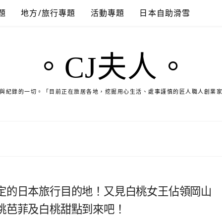
題
地方/旅行專題
活動專題
日本自助滑雪
。CJ夫人。
與紀錄的一切。「目前正在旅居各地，挖掘用心生活、處事謹慎的匠人職人創業
定的日本旅行目的地！又見白桃女王佔領岡山
桃芭菲及白桃甜點到來吧！