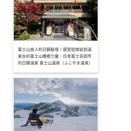
富士山旅人的日歸秘境！感受從熔岩到溫
泉水的富士山療癒力量｜日本富士吉田市
的日歸溫泉 富士山溫泉（ふじやま温泉）