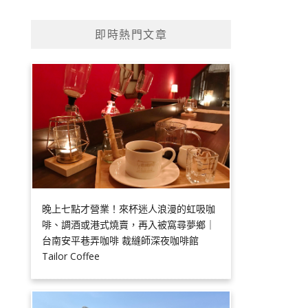
即時熱門文章
晚上七點才營業！來杯迷人浪漫的虹吸咖
啡、調酒或港式燒賣，再入被窩尋夢鄉｜
台南安平巷弄咖啡 裁縫師深夜咖啡館
Tailor Coffee