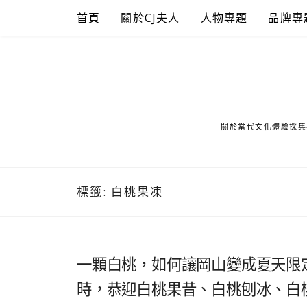
Skip
首頁
關於CJ夫人
人物專題
品牌專
to
content
關於當代文化體驗採集
標籤:
白桃果凍
一顆白桃，如何讓岡山變成夏天限
時，恭迎白桃果昔、白桃刨冰、白