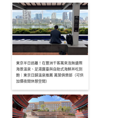
東京半日逃離！在豐洲千客萬來泡無邊際
海景溫泉、足湯露臺與自助式海鮮丼吃到
飽｜東京日歸溫泉推薦 萬葉俱樂部（可供
加價夜間休憩空間）