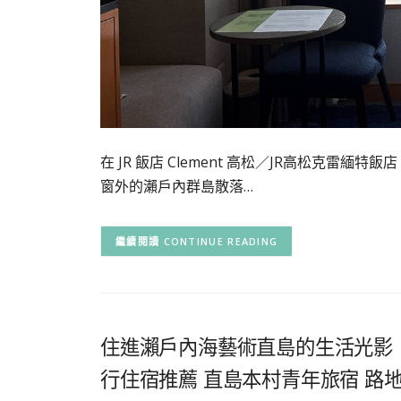
在 JR 飯店 Clement 高松／JR高松克雷緬特飯店（
窗外的瀨戶內群島散落…
CONTINUE READING
住進瀨戶內海藝術直島的生活光影
行住宿推薦 直島本村青年旅宿 路地と灯り／Gu