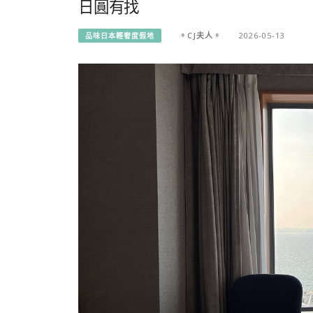
日圓有找
。CJ夫人。
2026-05-13
品味日本輕奢度假地