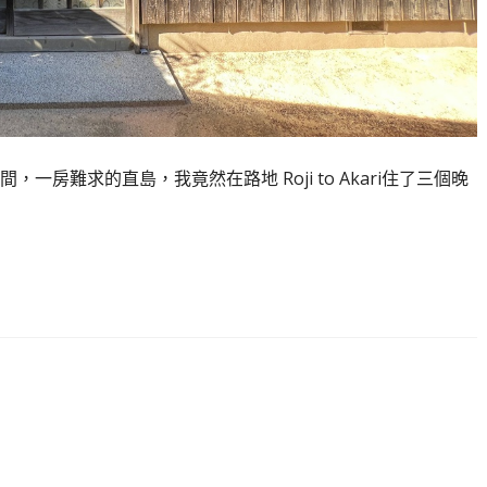
房難求的直島，我竟然在路地 Roji to Akari住了三個晚