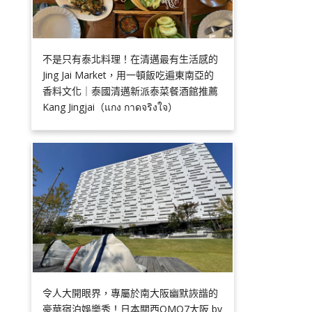
不是只有泰北料理！在清邁最有生活感的
Jing Jai Market，用一頓飯吃遍東南亞的
香料文化｜泰國清邁新派泰菜餐酒館推薦
Kang Jingjai（แกง กาดจริงใจ）
令人大開眼界，專屬於南大阪幽默詼諧的
豪華宿泊娛樂秀！日本關西OMO7大阪 by