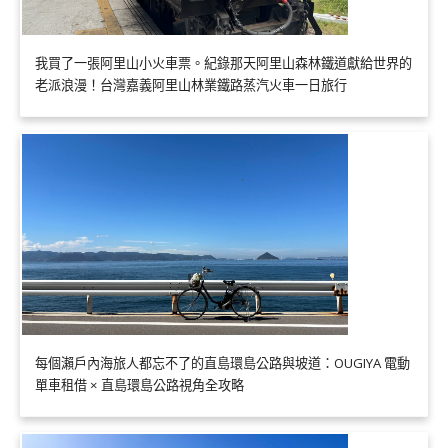
我買了一張阿里山小火車票。紀錄那天阿里山森林鐵道獻給世界的
老派浪漫！台灣嘉義阿里山林業鐵路蒸汽火車一日旅行
每個瀨戶內海旅人都忘不了的直島環島公路與坡道：OUGIYA 電動
單車租借 × 直島環島公路視角全攻略