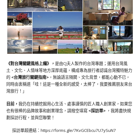
《對台灣關鍵風格上癮》
，
是由CJ夫人製作的台灣專題；運用台灣風
土、文化、人情味等地方深厚底蘊，構成專為旅行者認識台灣獨特魅力
的
<台灣旅行關鍵指南>
，無論語言隔閡、文化背景，都能心動不已，
同時由衷稱道「哇！這是一種全新的感受，太棒了，我要推薦朋友來台
灣旅行！」
目前，
我仍在持續挖掘用心生活、處事謹慎的匠人職人創業家，如果您
也有很棒的品牌故事和創業理念，請撥空填寫
<
採訪單
>
，我將盡快規
劃採訪行程，並與您聯繫！
採訪單超連結：
https://forms.gle/7KvGCEbcu7U7ySuN7