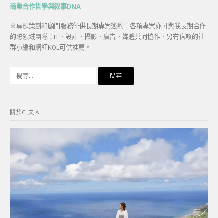
商業合作哲學與敘事DNA
※專題策劃和顧問服務僅供長期專案簽約；各項專案亦可與我長期合作
的跨領域團隊：IT、設計、攝影、廣告、媒體共同協作，另有信賴的社
群小編和網紅KOL可供推薦。
搜
尋
關
鍵
關於CJ夫人
字: