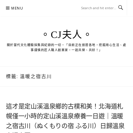
Skip
MENU
to
content
。CJ夫人。
關於當代文化體驗採集與紀錄的一切。「目前正在旅居各地，挖掘用心生活、處
事謹慎的匠人職人創業家，一起共榮、共好！」
標籤:
溫暖之宿古川
這才是定山溪溫泉鄉的古樸和美！北海道札
幌僅一小時的定山溪溫泉療養一日遊｜溫暖
之宿古川（ぬくもりの宿 ふる川）日歸溫泉