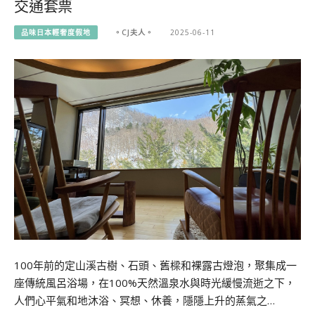
交通套票
品味日本輕奢度假地
。CJ夫人。
2025-06-11
100年前的定山溪古樹、石頭、舊樑和裸露古燈泡，聚集成一
座傳統風呂浴場，在100%天然溫泉水與時光緩慢流逝之下，
人們心平氣和地沐浴、冥想、休養，隱隱上升的蒸氣之…