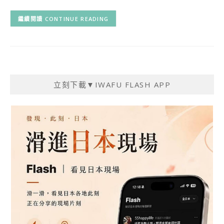
CONTINUE READING
立刻下載▼IWAFU FLASH APP