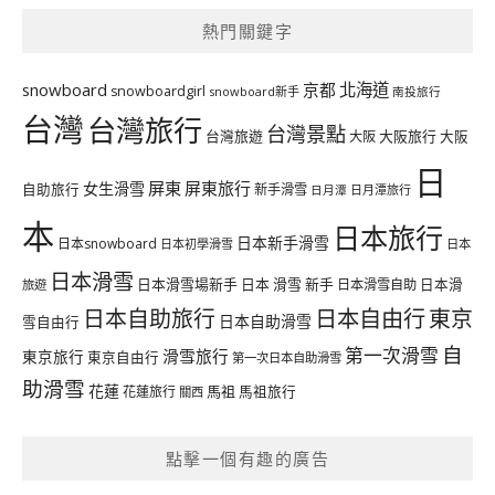
熱門關鍵字
北海道
snowboard
京都
snowboardgirl
snowboard新手
南投旅行
台灣
台灣旅行
台灣景點
台灣旅遊
大阪旅行
大阪
大阪
日
屏東
屏東旅行
女生滑雪
自助旅行
新手滑雪
日月潭旅行
日月潭
本
日本旅行
日本新手滑雪
日本snowboard
日本初學滑雪
日本
日本滑雪
日本滑雪場新手
日本 滑雪 新手
日本滑雪自助
日本滑
旅遊
日本自由行
日本自助旅行
東京
日本自助滑雪
雪自由行
自
第一次滑雪
滑雪旅行
東京旅行
東京自由行
第一次日本自助滑雪
助滑雪
花蓮
馬祖
花蓮旅行
馬祖旅行
關西
點擊一個有趣的廣告