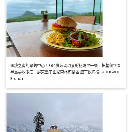
國境之南的景觀中心！360度玻璃環景的秘境早午餐，把整個恆春
半島盡收眼底｜屏東墾丁國家森林遊樂區 墾丁觀海樓GADUGADU
Brunch