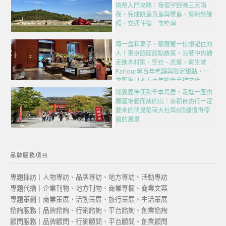
術祭入門攻略：夜宿宇野港三天兩
夜，完成跳島直島與豐島、藝術祭護
照、交通住宿一次整理
每一盒和菓子，都藏著一位想記住的
人！東京銀座甜點散策，沿著中央通
走進木村家、空也、虎屋、資生堂
Parlour等百年老舖與限定甜點，一
次匯集日本五百年的伴手禮文化
從狐狸神使到千本鳥居，走進一座由
願望堆疊而成的山｜京都自由行一定
要來的伏見稻荷大社與8個最值得停
留的風景
品牌服務項目
專題採訪｜人物專訪、品牌專訪、地方專訪、活動專訪
專題代編｜企業刊物、地方刊物、商業專欄、商業文案
專題策劃｜商業策展、活動策展、旅行策展、生活策展
諮詢服務｜品牌諮詢、行銷諮詢、平台諮詢、創業諮詢
顧問服務｜品牌顧問、行銷顧問、平台顧問、創業顧問