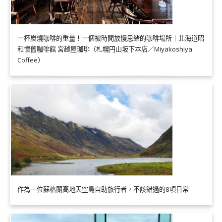
一杯炭燒咖啡的重量！一個被時間放慢思緒的咖啡場所｜北海道昭
和懷舊咖啡館 宮越屋珈琲（札幌円山坂下本店／Miyakoshiya
Coffee）
作為一位蘇格蘭高地天空島自助旅行者，不該錯過的8項日常