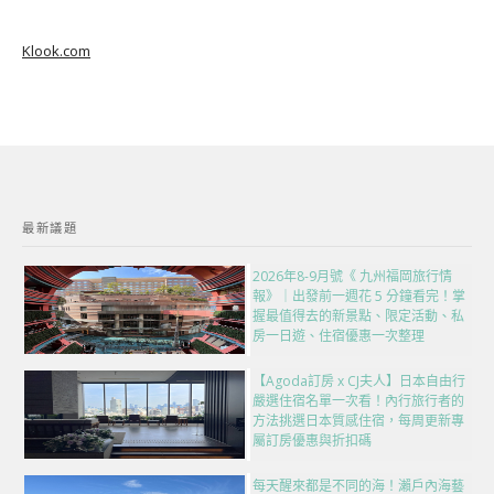
Klook.com
最新議題
2026年8-9月號《 九州福岡旅行情
報》｜出發前一週花 5 分鐘看完！掌
握最值得去的新景點、限定活動、私
房一日遊、住宿優惠一次整理
【Agoda訂房 x CJ夫人】日本自由行
嚴選住宿名單一次看！內行旅行者的
方法挑選日本質感住宿，每周更新專
屬訂房優惠與折扣碼
每天醒來都是不同的海！瀨戶內海藝