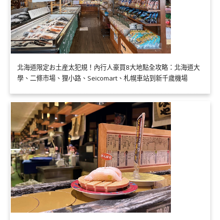
北海道限定お土産太犯規！內行人豪買8大地點全攻略：北海道大
學、二條市場、狸小路、Seicomart、札幌車站到新千歲機場