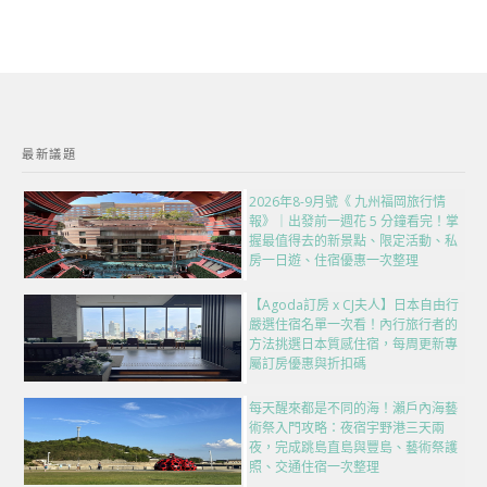
最新議題
2026年8-9月號《 九州福岡旅行情
報》｜出發前一週花 5 分鐘看完！掌
握最值得去的新景點、限定活動、私
房一日遊、住宿優惠一次整理
【Agoda訂房 x CJ夫人】日本自由行
嚴選住宿名單一次看！內行旅行者的
方法挑選日本質感住宿，每周更新專
屬訂房優惠與折扣碼
每天醒來都是不同的海！瀨戶內海藝
術祭入門攻略：夜宿宇野港三天兩
夜，完成跳島直島與豐島、藝術祭護
照、交通住宿一次整理