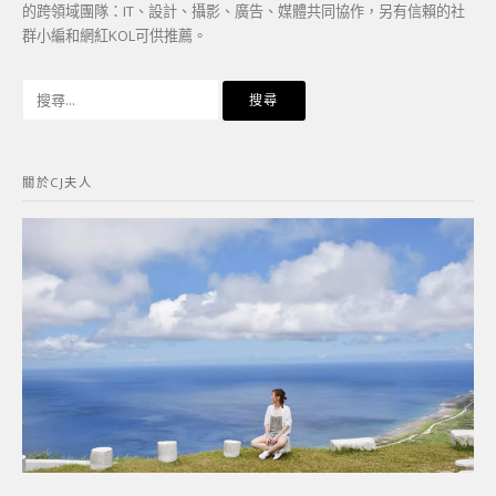
的跨領域團隊：IT、設計、攝影、廣告、媒體共同協作，另有信賴的社
群小編和網紅KOL可供推薦。
搜
尋
關
鍵
關於CJ夫人
字: