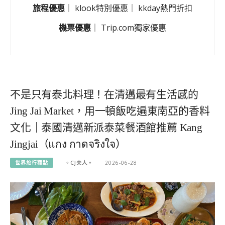
旅程優惠
｜
klook特別優惠
｜
kkday熱門折扣
機票優惠
｜
Trip.com獨家優惠
不是只有泰北料理！在清邁最有生活感的
Jing Jai Market，用一頓飯吃遍東南亞的香料
文化｜泰國清邁新派泰菜餐酒館推薦 Kang
Jingjai（แกง กาดจริงใจ）
世界旅行觀點
。CJ夫人。
2026-06-28