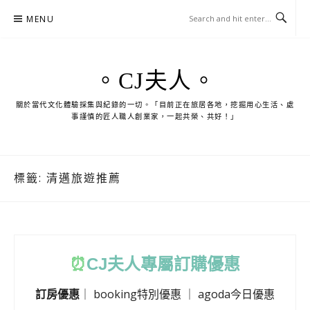
Skip
MENU
to
content
。CJ夫人。
關於當代文化體驗採集與紀錄的一切。「目前正在旅居各地，挖掘用心生活、處
事謹慎的匠人職人創業家，一起共榮、共好！」
標籤:
清邁旅遊推薦
⏰
CJ
夫人專屬訂購優惠
訂房優惠
｜
booking特別優惠
｜
agoda今日優惠