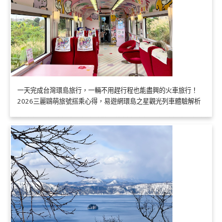
一天完成台灣環島旅行，一輛不用趕行程也能盡興的火車旅行！
2026三麗鷗萌旅號搭乘心得，易遊網環島之星觀光列車體驗解析