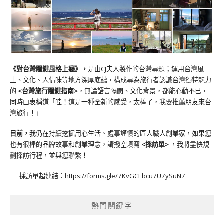
《對台灣關鍵風格上癮》
，
是由CJ夫人製作的台灣專題；運用台灣風
土、文化、人情味等地方深厚底蘊，構成專為旅行者認識台灣獨特魅力
的
<台灣旅行關鍵指南>
，無論語言隔閡、文化背景，都能心動不已，
同時由衷稱道「哇！這是一種全新的感受，太棒了，我要推薦朋友來台
灣旅行！」
目前，
我仍在持續挖掘用心生活、處事謹慎的匠人職人創業家，如果您
也有很棒的品牌故事和創業理念，請撥空填寫
<
採訪單
>
，我將盡快規
劃採訪行程，並與您聯繫！
採訪單超連結：
https://forms.gle/7KvGCEbcu7U7ySuN7
熱門關鍵字