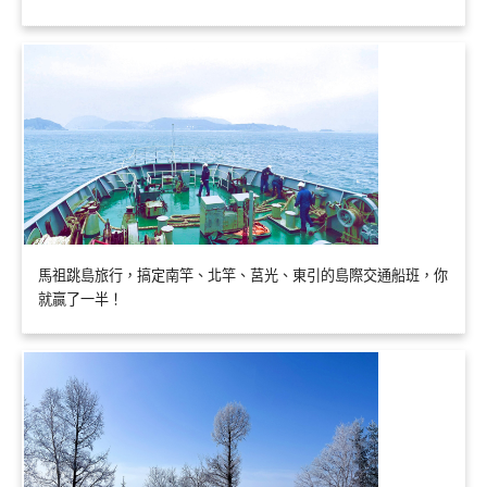
馬祖跳島旅行，搞定南竿、北竿、莒光、東引的島際交通船班，你
就贏了一半！