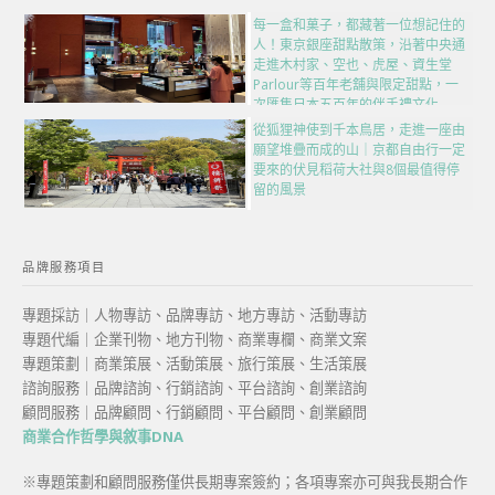
每一盒和菓子，都藏著一位想記住的
人！東京銀座甜點散策，沿著中央通
走進木村家、空也、虎屋、資生堂
Parlour等百年老舖與限定甜點，一
次匯集日本五百年的伴手禮文化
從狐狸神使到千本鳥居，走進一座由
願望堆疊而成的山｜京都自由行一定
要來的伏見稻荷大社與8個最值得停
留的風景
品牌服務項目
專題採訪｜人物專訪、品牌專訪、地方專訪、活動專訪
專題代編｜企業刊物、地方刊物、商業專欄、商業文案
專題策劃｜商業策展、活動策展、旅行策展、生活策展
諮詢服務｜品牌諮詢、行銷諮詢、平台諮詢、創業諮詢
顧問服務｜品牌顧問、行銷顧問、平台顧問、創業顧問
商業合作哲學與敘事DNA
※專題策劃和顧問服務僅供長期專案簽約；各項專案亦可與我長期合作