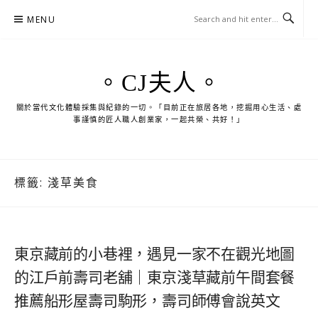
Skip
MENU
to
content
。CJ夫人。
關於當代文化體驗採集與紀錄的一切。「目前正在旅居各地，挖掘用心生活、處
事謹慎的匠人職人創業家，一起共榮、共好！」
標籤:
淺草美食
東京藏前的小巷裡，遇見一家不在觀光地圖
的江戶前壽司老舖｜東京淺草藏前午間套餐
推薦船形屋壽司駒形，壽司師傅會說英文