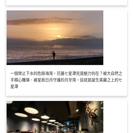
一個禁止下水的危險海灣，花蓮七星潭究竟魅力何在？被大自然之
手精心雕琢、被星辰日月守護的月牙灣，這就是誕生美麗之上的七
星潭