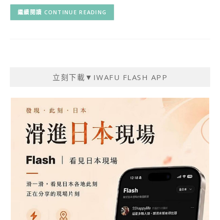
CONTINUE READING
立刻下載▼IWAFU FLASH APP