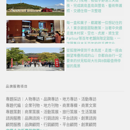
術祭入門攻略：夜宿宇野港三天兩
夜，完成跳島直島與豐島、藝術祭護
照、交通住宿一次整理
每一盒和菓子，都藏著一位想記住的
人！東京銀座甜點散策，沿著中央通
走進木村家、空也、虎屋、資生堂
Parlour等百年老舖與限定甜點，一
次匯集日本五百年的伴手禮文化
從狐狸神使到千本鳥居，走進一座由
願望堆疊而成的山｜京都自由行一定
要來的伏見稻荷大社與8個最值得停
留的風景
品牌服務項目
專題採訪｜人物專訪、品牌專訪、地方專訪、活動專訪
專題代編｜企業刊物、地方刊物、商業專欄、商業文案
專題策劃｜商業策展、活動策展、旅行策展、生活策展
諮詢服務｜品牌諮詢、行銷諮詢、平台諮詢、創業諮詢
顧問服務｜品牌顧問、行銷顧問、平台顧問、創業顧問