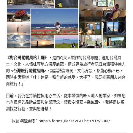
《對台灣關鍵風格上癮》
，
是由CJ夫人製作的台灣專題；運用台灣風
土、文化、人情味等地方深厚底蘊，構成專為旅行者認識台灣獨特魅力
的
<台灣旅行關鍵指南>
，無論語言隔閡、文化背景，都能心動不已，
同時由衷稱道「哇！這是一種全新的感受，太棒了，我要推薦朋友來台
灣旅行！」
目前，
我仍在持續挖掘用心生活、處事謹慎的匠人職人創業家，如果您
也有很棒的品牌故事和創業理念，請撥空填寫
<
採訪單
>
，我將盡快規
劃採訪行程，並與您聯繫！
採訪單超連結：
https://forms.gle/7KvGCEbcu7U7ySuN7