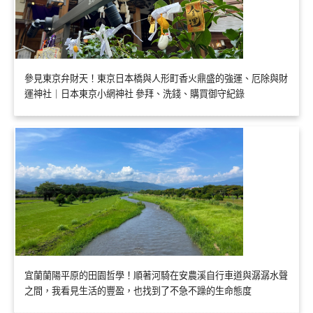
參見東京弁財天！東京日本橋與人形町香火鼎盛的強運、厄除與財
運神社｜日本東京小網神社 參拜、洗錢、購買御守紀錄
宜蘭蘭陽平原的田園哲學！順著河騎在安農溪自行車道與潺潺水聲
之間，我看見生活的豐盈，也找到了不急不躁的生命態度