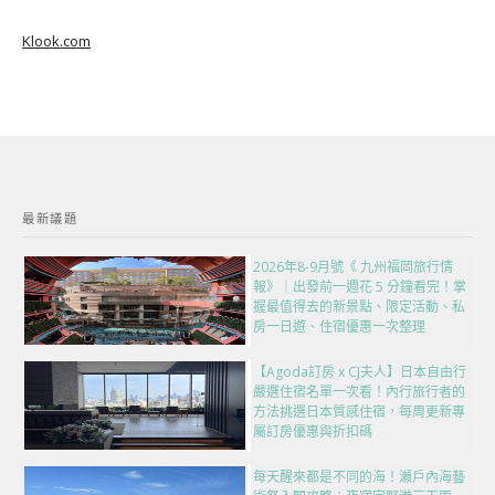
Klook.com
最新議題
2026年8-9月號《 九州福岡旅行情
報》｜出發前一週花 5 分鐘看完！掌
握最值得去的新景點、限定活動、私
房一日遊、住宿優惠一次整理
【Agoda訂房 x CJ夫人】日本自由行
嚴選住宿名單一次看！內行旅行者的
方法挑選日本質感住宿，每周更新專
屬訂房優惠與折扣碼
每天醒來都是不同的海！瀨戶內海藝