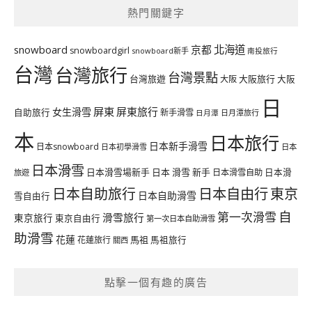
熱門關鍵字
北海道
snowboard
京都
snowboardgirl
snowboard新手
南投旅行
台灣
台灣旅行
台灣景點
台灣旅遊
大阪旅行
大阪
大阪
日
屏東
屏東旅行
女生滑雪
自助旅行
新手滑雪
日月潭旅行
日月潭
本
日本旅行
日本新手滑雪
日本snowboard
日本初學滑雪
日本
日本滑雪
日本滑雪場新手
日本 滑雪 新手
日本滑雪自助
日本滑
旅遊
日本自由行
日本自助旅行
東京
日本自助滑雪
雪自由行
自
第一次滑雪
滑雪旅行
東京旅行
東京自由行
第一次日本自助滑雪
助滑雪
花蓮
馬祖
花蓮旅行
馬祖旅行
關西
點擊一個有趣的廣告