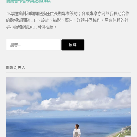
商業合作哲學與敘事DNA
※專題策劃和顧問服務僅供長期專案簽約；各項專案亦可與我長期合作
的跨領域團隊：IT、設計、攝影、廣告、媒體共同協作，另有信賴的社
群小編和網紅KOL可供推薦。
搜
尋
關
鍵
關於CJ夫人
字: