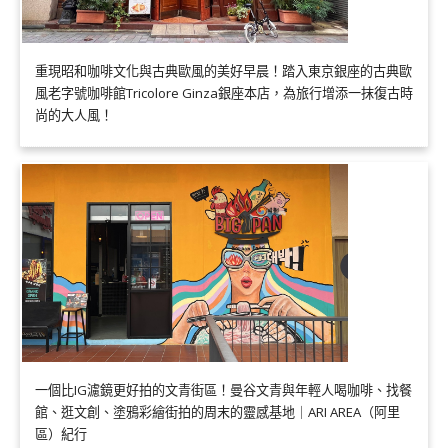
重現昭和咖啡文化與古典歐風的美好早晨！踏入東京銀座的古典歐
風老字號咖啡館Tricolore Ginza銀座本店，為旅行增添一抹復古時
尚的大人風！
一個比IG濾鏡更好拍的文青街區！曼谷文青與年輕人喝咖啡、找餐
館、逛文創、塗鴉彩繪街拍的周末的靈感基地｜ARI AREA（阿里
區）紀行