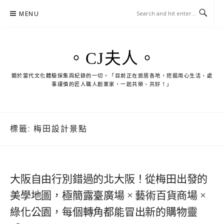
Skip
MENU
to
content
。CJ夫人。
關於當代文化體驗採集與紀錄的一切。「目前正在旅居各地，挖掘用心生活、處
事謹慎的匠人職人創業家，一起共榮、共好！」
標籤:
梅田設計景點
大阪自由行別錯過的北大阪！從梅田出發的
美學地圖，極簡露臺廣場 × 藝術百貨商場 ×
綠化公園，每個轉角都能冒出新的購物靈