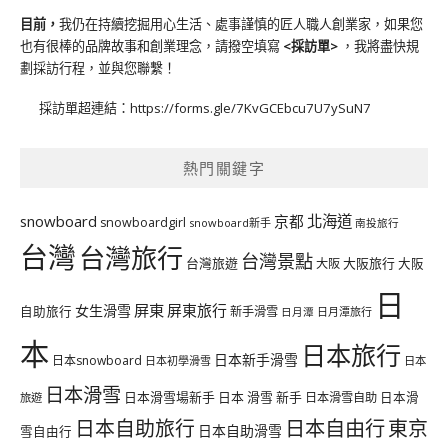
目前，
我仍在持續挖掘用心生活、處事謹慎的匠人職人創業家，如果您
也有很棒的品牌故事和創業理念，請撥空填寫
<
採訪單
>
，我將盡快規
劃採訪行程，並與您聯繫！
採訪單超連結：
https://forms.gle/7KvGCEbcu7U7ySuN7
熱門關鍵字
北海道
snowboard
京都
snowboardgirl
snowboard新手
南投旅行
台灣
台灣旅行
台灣景點
台灣旅遊
大阪旅行
大阪
大阪
日
屏東
屏東旅行
女生滑雪
自助旅行
新手滑雪
日月潭旅行
日月潭
本
日本旅行
日本新手滑雪
日本snowboard
日本初學滑雪
日本
日本滑雪
日本滑雪場新手
日本 滑雪 新手
日本滑雪自助
日本滑
旅遊
日本自由行
日本自助旅行
東京
日本自助滑雪
雪自由行