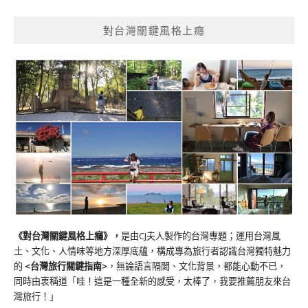
對台灣關鍵風格上癮
《對台灣關鍵風格上癮》
，
是由CJ夫人製作的台灣專題；運用台灣風
土、文化、人情味等地方深厚底蘊，構成專為旅行者認識台灣獨特魅力
的
<台灣旅行關鍵指南>
，無論語言隔閡、文化背景，都能心動不已，
同時由衷稱道「哇！這是一種全新的感受，太棒了，我要推薦朋友來台
灣旅行！」