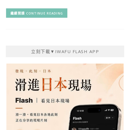
CONTINUE READING
立刻下載▼IWAFU FLASH APP