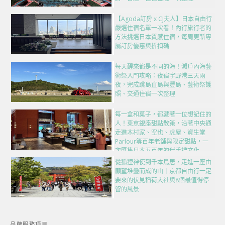
【Agoda訂房 x CJ夫人】日本自由行
嚴選住宿名單一次看！內行旅行者的
方法挑選日本質感住宿，每周更新專
屬訂房優惠與折扣碼
每天醒來都是不同的海！瀨戶內海藝
術祭入門攻略：夜宿宇野港三天兩
夜，完成跳島直島與豐島、藝術祭護
照、交通住宿一次整理
每一盒和菓子，都藏著一位想記住的
人！東京銀座甜點散策，沿著中央通
走進木村家、空也、虎屋、資生堂
Parlour等百年老舖與限定甜點，一
次匯集日本五百年的伴手禮文化
從狐狸神使到千本鳥居，走進一座由
願望堆疊而成的山｜京都自由行一定
要來的伏見稻荷大社與8個最值得停
留的風景
品牌服務項目