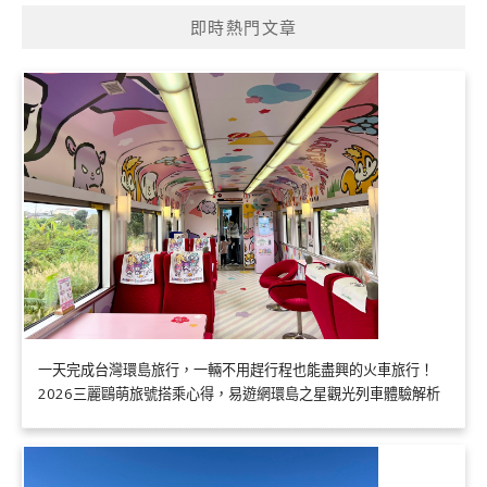
即時熱門文章
一天完成台灣環島旅行，一輛不用趕行程也能盡興的火車旅行！
2026三麗鷗萌旅號搭乘心得，易遊網環島之星觀光列車體驗解析