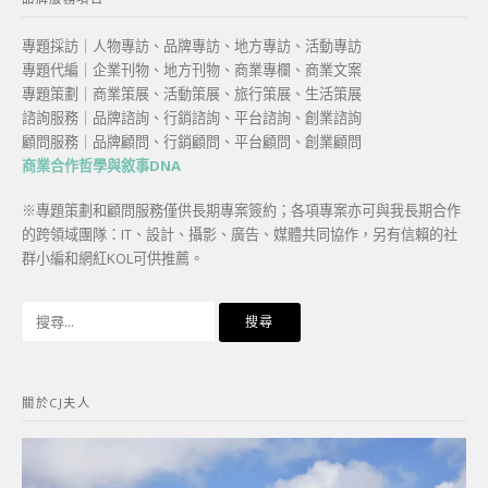
專題採訪｜人物專訪、品牌專訪、地方專訪、活動專訪
專題代編｜企業刊物、地方刊物、商業專欄、商業文案
專題策劃｜商業策展、活動策展、旅行策展、生活策展
諮詢服務｜品牌諮詢、行銷諮詢、平台諮詢、創業諮詢
顧問服務｜品牌顧問、行銷顧問、平台顧問、創業顧問
商業合作哲學與敘事DNA
※專題策劃和顧問服務僅供長期專案簽約；各項專案亦可與我長期合作
的跨領域團隊：IT、設計、攝影、廣告、媒體共同協作，另有信賴的社
群小編和網紅KOL可供推薦。
搜
尋
關
鍵
關於CJ夫人
字: