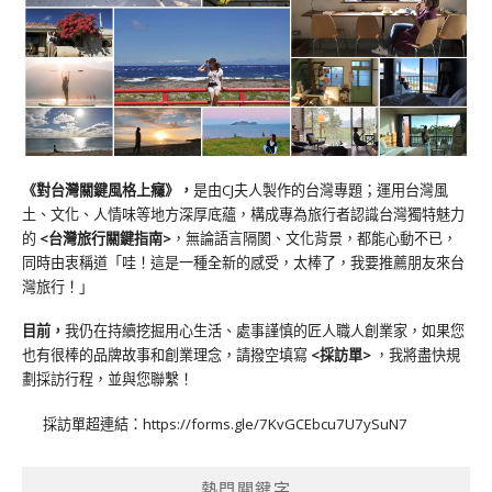
《對台灣關鍵風格上癮》
，
是由CJ夫人製作的台灣專題；運用台灣風
土、文化、人情味等地方深厚底蘊，構成專為旅行者認識台灣獨特魅力
的
<台灣旅行關鍵指南>
，無論語言隔閡、文化背景，都能心動不已，
同時由衷稱道「哇！這是一種全新的感受，太棒了，我要推薦朋友來台
灣旅行！」
目前，
我仍在持續挖掘用心生活、處事謹慎的匠人職人創業家，如果您
也有很棒的品牌故事和創業理念，請撥空填寫
<
採訪單
>
，我將盡快規
劃採訪行程，並與您聯繫！
採訪單超連結：
https://forms.gle/7KvGCEbcu7U7ySuN7
熱門關鍵字