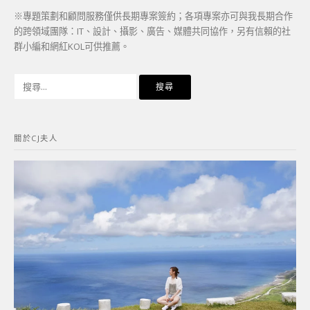
※專題策劃和顧問服務僅供長期專案簽約；各項專案亦可與我長期合作
的跨領域團隊：IT、設計、攝影、廣告、媒體共同協作，另有信賴的社
群小編和網紅KOL可供推薦。
搜
尋
關
鍵
關於CJ夫人
字: