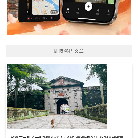
即時熱門文章
解鎖古王城謎一般的裏街深巷，漫遊隨紀屬於21世紀的菲律賓馬