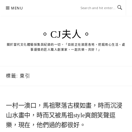
Skip
MENU
to
content
。CJ夫人。
關於當代文化體驗採集與紀錄的一切。「目前正在旅居各地，挖掘用心生活、處
事謹慎的匠人職人創業家，一起共榮、共好！」
標籤:
東引
一村一澳口，馬祖聚落古樸如畫，時而沉浸
山水畫中，時而又被馬祖style爽朗笑聲逗
樂，現在，他們過的都很好。