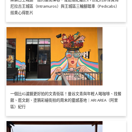
尼拉古王城區（Intramuros）與王城區三輪腳踏車（Pedicabs）
搭乘心得影片
一個比IG濾鏡更好拍的文青街區！曼谷文青與年輕人喝咖啡、找餐
館、逛文創、塗鴉彩繪街拍的周末的靈感基地｜ARI AREA（阿里
區）紀行