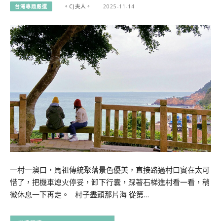
台灣專題嚴選
。CJ夫人。
2025-11-14
一村一澳口，馬祖傳統聚落景色優美，直接路過村口實在太可
惜了，把機車熄火停妥，卸下行囊，踩著石梯進村看一看，稍
微休息一下再走。 村子盡頭那片海 從第…