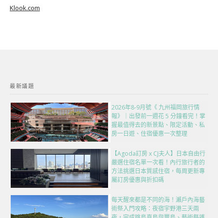
Klook.com
最新議題
2026年8-9月號《 九州福岡旅行情
報》｜出發前一週花 5 分鐘看完！掌
握最值得去的新景點、限定活動、私
房一日遊、住宿優惠一次整理
【Agoda訂房 x CJ夫人】日本自由行
嚴選住宿名單一次看！內行旅行者的
方法挑選日本質感住宿，每周更新專
屬訂房優惠與折扣碼
每天醒來都是不同的海！瀨戶內海藝
術祭入門攻略：夜宿宇野港三天兩
夜，完成跳島直島與豐島、藝術祭護