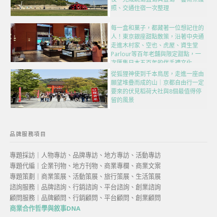
照、交通住宿一次整理
每一盒和菓子，都藏著一位想記住的
人！東京銀座甜點散策，沿著中央通
走進木村家、空也、虎屋、資生堂
Parlour等百年老舖與限定甜點，一
次匯集日本五百年的伴手禮文化
從狐狸神使到千本鳥居，走進一座由
願望堆疊而成的山｜京都自由行一定
要來的伏見稻荷大社與8個最值得停
留的風景
品牌服務項目
專題採訪｜人物專訪、品牌專訪、地方專訪、活動專訪
專題代編｜企業刊物、地方刊物、商業專欄、商業文案
專題策劃｜商業策展、活動策展、旅行策展、生活策展
諮詢服務｜品牌諮詢、行銷諮詢、平台諮詢、創業諮詢
顧問服務｜品牌顧問、行銷顧問、平台顧問、創業顧問
商業合作哲學與敘事DNA