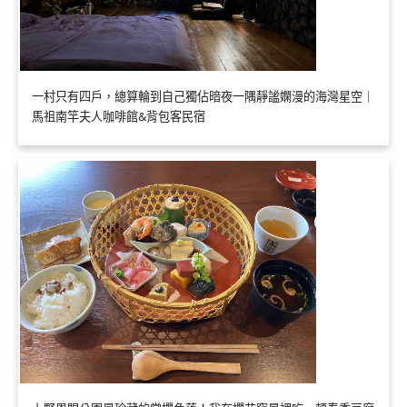
一村只有四戶，總算輪到自己獨佔暗夜一隅靜謐嫻漫的海灣星空｜
馬祖南竿夫人咖啡館&背包客民宿