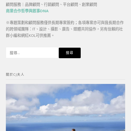
顧問服務｜品牌顧問、行銷顧問、平台顧問、創業顧問
商業合作哲學與敘事DNA
※專題策劃和顧問服務僅供長期專案簽約；各項專案亦可與我長期合作
的跨領域團隊：IT、設計、攝影、廣告、媒體共同協作，另有信賴的社
群小編和網紅KOL可供推薦。
搜
尋
關
鍵
關於CJ夫人
字: