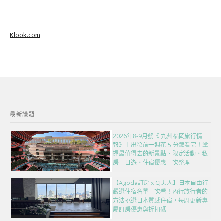
Klook.com
最新議題
2026年8-9月號《 九州福岡旅行情
報》｜出發前一週花 5 分鐘看完！掌
握最值得去的新景點、限定活動、私
房一日遊、住宿優惠一次整理
【Agoda訂房 x CJ夫人】日本自由行
嚴選住宿名單一次看！內行旅行者的
方法挑選日本質感住宿，每周更新專
屬訂房優惠與折扣碼