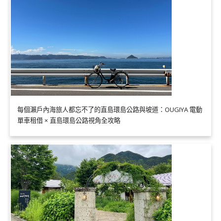
每個瀨戶內海旅人都忘不了的直島環島公路與坡道：OUGIYA 電動
單車租借 × 直島環島公路視角全攻略