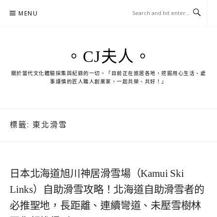
Skip
MENU
to
content
。CJ夫人。
關於當代文化體驗採集與紀錄的一切。「目前正在旅居各地，挖掘用心生活、處
事謹慎的匠人職人創業家，一起共榮、共好！」
標籤:
東北滑雪
日本北海道旭川神居滑雪場（Kamui Ski
Links）自助滑雪攻略！北海道自助滑雪者的
必推聖地，長距離、連續彎道、未壓雪樹林