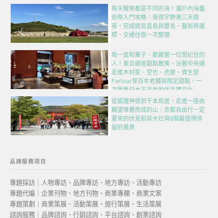
每天醒來都是不同的海！瀨戶內海藝
術祭入門攻略：夜宿宇野港三天兩
夜，完成跳島直島與豐島、藝術祭護
照、交通住宿一次整理
每一盒和菓子，都藏著一位想記住的
人！東京銀座甜點散策，沿著中央通
走進木村家、空也、虎屋、資生堂
Parlour等百年老舖與限定甜點，一
次匯集日本五百年的伴手禮文化
從狐狸神使到千本鳥居，走進一座由
願望堆疊而成的山｜京都自由行一定
要來的伏見稻荷大社與8個最值得停
留的風景
品牌服務項目
專題採訪｜人物專訪、品牌專訪、地方專訪、活動專訪
專題代編｜企業刊物、地方刊物、商業專欄、商業文案
專題策劃｜商業策展、活動策展、旅行策展、生活策展
諮詢服務｜品牌諮詢、行銷諮詢、平台諮詢、創業諮詢