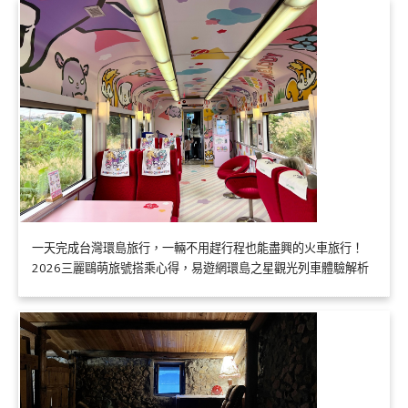
一天完成台灣環島旅行，一輛不用趕行程也能盡興的火車旅行！
2026三麗鷗萌旅號搭乘心得，易遊網環島之星觀光列車體驗解析