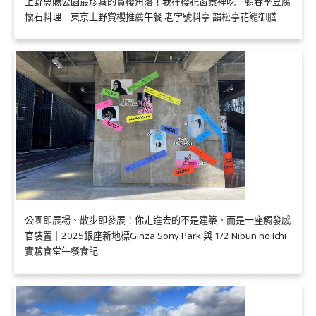
上野恩賜公園最珍藏的賞櫻角落！我在櫻花窗景裡吃一頓春季豆腐
懷石料理｜東京上野賞櫻推薦午餐 老字號料亭 韻松亭花籠御膳
公園即展場、散步即參展！你走進去的不是建築，而是一座觸發感
官裝置｜2025銀座新地標Ginza Sony Park 與 1/2 Nibun no Ichi
實驗食堂午餐食記