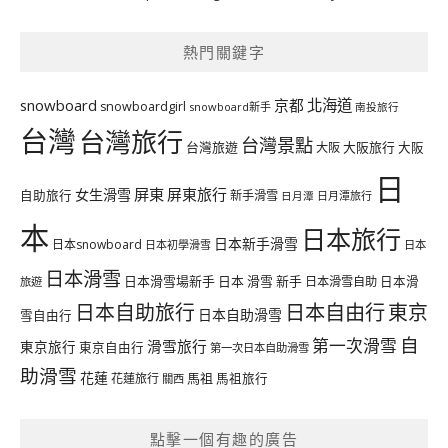
熱門關鍵字
北海道
snowboard
京都
snowboardgirl
snowboard新手
南投旅行
台灣
台灣旅行
台灣景點
台灣旅遊
大阪旅行
大阪
大阪
日
屏東
屏東旅行
女生滑雪
自助旅行
新手滑雪
日月潭旅行
日月潭
本
日本旅行
日本新手滑雪
日本snowboard
日本初學滑雪
日本
日本滑雪
日本滑雪場新手
日本 滑雪 新手
日本滑雪自助
日本滑
旅遊
日本自由行
日本自助旅行
東京
日本自助滑雪
雪自由行
自
第一次滑雪
滑雪旅行
東京旅行
東京自由行
第一次日本自助滑雪
助滑雪
花蓮
馬祖
花蓮旅行
馬祖旅行
關西
點擊一個有趣的廣告