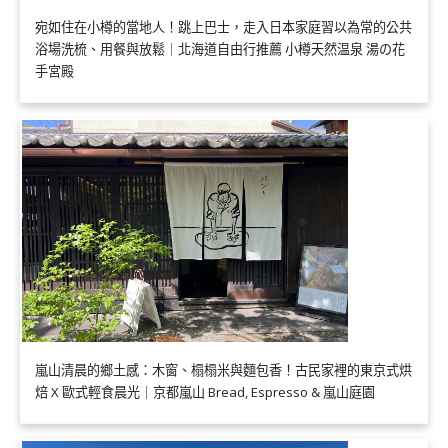
宛如住在小樽的當地人！跳上巴士，走入日本家庭習以為常的公共
浴場洗梳、用餐與放鬆｜北海道自由行推薦 小樽天然温泉 湯の花
手宮殿
嵐山清晨的鄉土感：木窗、榻榻米與麵包香！古民家裡的東京式烘
焙 X 歐式輕食晨光｜京都嵐山 Bread, Espresso & 嵐山庭園