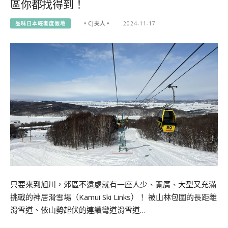
區你都找得到！
品味日本輕奢度假地
。CJ夫人。
2024-11-17
只要來到旭川，郊區不遠處就有一座人少、寬廣、大型又充滿
挑戰的神居滑雪場（Kamui Ski Links）！ 被山林包圍的長距離
滑雪道、依山勢起伏的連續彎道滑雪道…