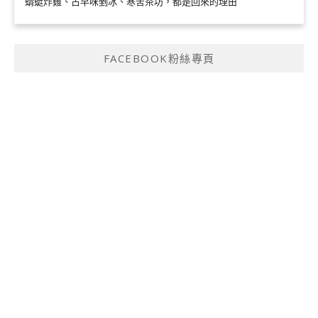
蜻蜓炸雞、古早味剉冰、寒舍茶坊，都是回來的理由
FACEBOOK粉絲專頁