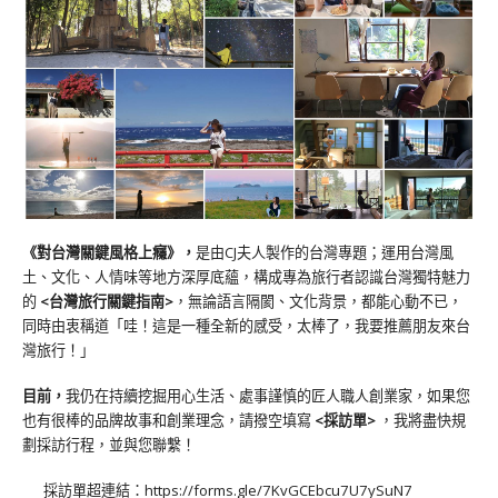
《對台灣關鍵風格上癮》
，
是由CJ夫人製作的台灣專題；運用台灣風
土、文化、人情味等地方深厚底蘊，構成專為旅行者認識台灣獨特魅力
的
<台灣旅行關鍵指南>
，無論語言隔閡、文化背景，都能心動不已，
同時由衷稱道「哇！這是一種全新的感受，太棒了，我要推薦朋友來台
灣旅行！」
目前，
我仍在持續挖掘用心生活、處事謹慎的匠人職人創業家，如果您
也有很棒的品牌故事和創業理念，請撥空填寫
<
採訪單
>
，我將盡快規
劃採訪行程，並與您聯繫！
採訪單超連結：
https://forms.gle/7KvGCEbcu7U7ySuN7