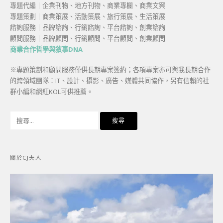
專題代編｜企業刊物、地方刊物、商業專欄、商業文案
專題策劃｜商業策展、活動策展、旅行策展、生活策展
諮詢服務｜品牌諮詢、行銷諮詢、平台諮詢、創業諮詢
顧問服務｜品牌顧問、行銷顧問、平台顧問、創業顧問
商業合作哲學與敘事DNA
※專題策劃和顧問服務僅供長期專案簽約；各項專案亦可與我長期合作
的跨領域團隊：IT、設計、攝影、廣告、媒體共同協作，另有信賴的社
群小編和網紅KOL可供推薦。
搜
尋
關
鍵
關於CJ夫人
字: