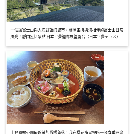
一個讓富士山與大海對話的城市，靜岡坐擁與海相伴的富士山日常
風光！靜岡無料景點 日本平夢迴廊展望露台（日本平夢テラス）
上野恩賜公園最珍藏的賞櫻角落！我在櫻花窗景裡吃一頓春季豆腐