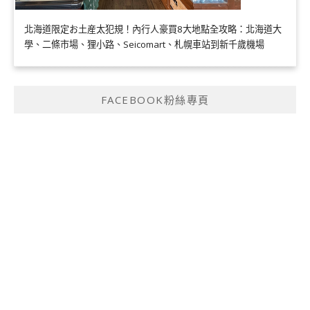
北海道限定お土産太犯規！內行人豪買8大地點全攻略：北海道大
學、二條市場、狸小路、Seicomart、札幌車站到新千歲機場
FACEBOOK粉絲專頁