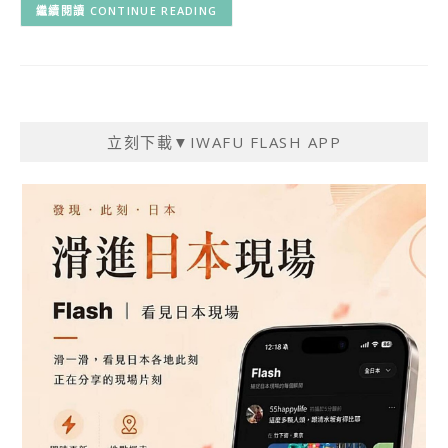
CONTINUE READING
立刻下載▼IWAFU FLASH APP