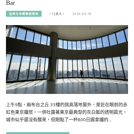
Bar
品味日本輕奢度假地
。CJ夫人。
2026-04-18
上午9點，麻布台之丘 33樓的挑高落地窗外，是近在眼前的赤
紅色東京鐵塔，一併吐露著東京最典型的灰白藍的透明晨光，
城市似乎還沒有醒來，但剛點了一杯800日圓拿鐵的…