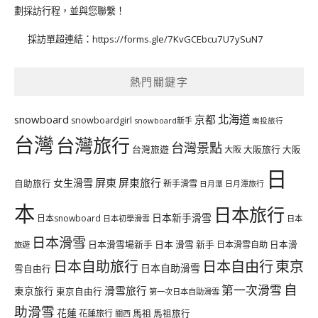
劃採訪行程，並與您聯繫！
採訪單超連結：
https://forms.gle/7KvGCEbcu7U7ySuN7
熱門關鍵字
北海道
snowboard
京都
snowboardgirl
snowboard新手
南投旅行
台灣
台灣旅行
台灣景點
台灣旅遊
大阪旅行
大阪
大阪
日
屏東
屏東旅行
女生滑雪
自助旅行
新手滑雪
日月潭旅行
日月潭
本
日本旅行
日本新手滑雪
日本snowboard
日本初學滑雪
日本
日本滑雪
日本滑雪場新手
日本 滑雪 新手
日本滑雪自助
日本滑
旅遊
日本自由行
日本自助旅行
東京
日本自助滑雪
雪自由行
自
第一次滑雪
滑雪旅行
東京旅行
東京自由行
第一次日本自助滑雪
助滑雪
花蓮
馬祖
花蓮旅行
馬祖旅行
關西