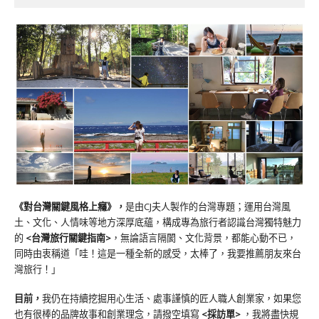
《對台灣關鍵風格上癮》
，
是由CJ夫人製作的台灣專題；運用台灣風
土、文化、人情味等地方深厚底蘊，構成專為旅行者認識台灣獨特魅力
的
<台灣旅行關鍵指南>
，無論語言隔閡、文化背景，都能心動不已，
同時由衷稱道「哇！這是一種全新的感受，太棒了，我要推薦朋友來台
灣旅行！」
目前，
我仍在持續挖掘用心生活、處事謹慎的匠人職人創業家，如果您
也有很棒的品牌故事和創業理念，請撥空填寫
<
採訪單
>
，我將盡快規