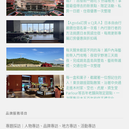
報》｜出發前一週花 5 分鐘看完！掌
握最值得去的新景點、限定活動、私
房一日遊、住宿優惠一次整理
【Agoda訂房 x CJ夫人】日本自由行
嚴選住宿名單一次看！內行旅行者的
方法挑選日本質感住宿，每周更新專
屬訂房優惠與折扣碼
每天醒來都是不同的海！瀨戶內海藝
術祭入門攻略：夜宿宇野港三天兩
夜，完成跳島直島與豐島、藝術祭護
照、交通住宿一次整理
每一盒和菓子，都藏著一位想記住的
人！東京銀座甜點散策，沿著中央通
走進木村家、空也、虎屋、資生堂
Parlour等百年老舖與限定甜點，一
次匯集日本五百年的伴手禮文化
品牌服務項目
專題採訪｜人物專訪、品牌專訪、地方專訪、活動專訪