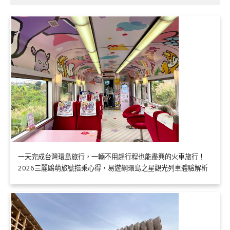
一天完成台灣環島旅行，一輛不用趕行程也能盡興的火車旅行！
2026三麗鷗萌旅號搭乘心得，易遊網環島之星觀光列車體驗解析