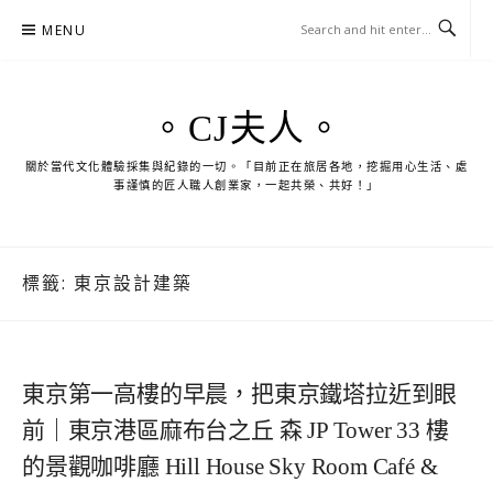
Skip
MENU
to
content
。CJ夫人。
關於當代文化體驗採集與紀錄的一切。「目前正在旅居各地，挖掘用心生活、處
事謹慎的匠人職人創業家，一起共榮、共好！」
標籤:
東京設計建築
東京第一高樓的早晨，把東京鐵塔拉近到眼
前｜東京港區麻布台之丘 森 JP Tower 33 樓
的景觀咖啡廳 Hill House Sky Room Café &