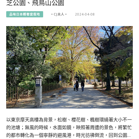
芝公園、飛鳥山公園
品味日本輕奢度假地
。CJ夫人。
2024-04-08
以東京摩天高樓為背景，松樹、櫻花樹、楓樹環繞著大小不一
的池塘；無風的時候，水面如鏡，映照著周遭的景色，將繁忙
的都市轉化為一個寧靜的避風港，時光彷彿倒流，回到公園…