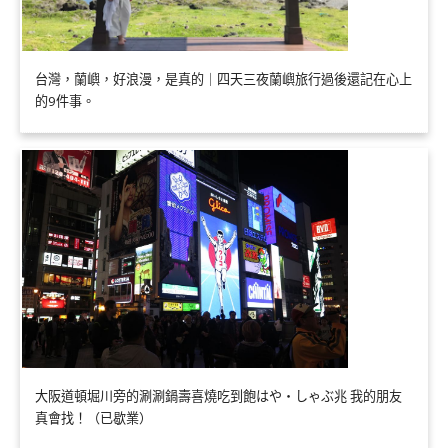
台灣，蘭嶼，好浪漫，是真的｜四天三夜蘭嶼旅行過後還記在心上
的9件事。
大阪道頓堀川旁的涮涮鍋壽喜燒吃到飽はや・しゃぶ兆 我的朋友
真會找！（已歇業）