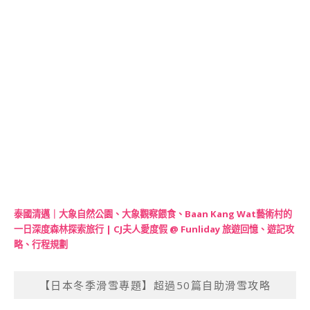
泰國清邁｜大象自然公園、大象觀察餵食、Baan Kang Wat藝術村的
一日深度森林探索旅行 | CJ夫人愛度假 @ Funliday 旅遊回憶、遊記攻
略、行程規劃
【日本冬季滑雪專題】超過50篇自助滑雪攻略