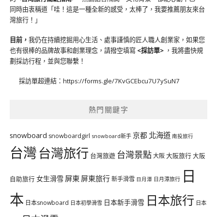
同時由衷稱道「哇！這是一種全新的感受，太棒了，我要推薦朋友來台
灣旅行！」
目前，
我仍在持續挖掘用心生活、處事謹慎的匠人職人創業家，如果您
也有很棒的品牌故事和創業理念，請撥空填寫
<
採訪單
>
，我將盡快規
劃採訪行程，並與您聯繫！
採訪單超連結：
https://forms.gle/7KvGCEbcu7U7ySuN7
熱門關鍵字
北海道
snowboard
京都
snowboardgirl
snowboard新手
南投旅行
台灣
台灣旅行
台灣景點
台灣旅遊
大阪旅行
大阪
大阪
日
屏東
屏東旅行
女生滑雪
自助旅行
新手滑雪
日月潭旅行
日月潭
本
日本旅行
日本新手滑雪
日本snowboard
日本初學滑雪
日本