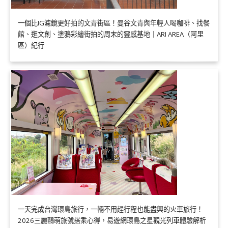
一個比IG濾鏡更好拍的文青街區！曼谷文青與年輕人喝咖啡、找餐
館、逛文創、塗鴉彩繪街拍的周末的靈感基地｜ARI AREA（阿里
區）紀行
一天完成台灣環島旅行，一輛不用趕行程也能盡興的火車旅行！
2026三麗鷗萌旅號搭乘心得，易遊網環島之星觀光列車體驗解析