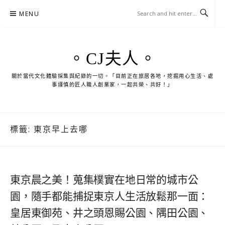
Skip
MENU
to
content
。CJ夫人。
關於當代文化體驗採集與紀錄的一切。「目前正在旅居各地，挖掘用心生活、處
事謹慎的匠人職人創業家，一起共榮、共好！」
標籤:
東京早上去哪
東京晨之美！蒐集樸實在地日常的城市公
園，隨手都能捕捉東京人生活放鬆那一面：
皇居東御苑、井之頭恩賜公園、隅田公園、