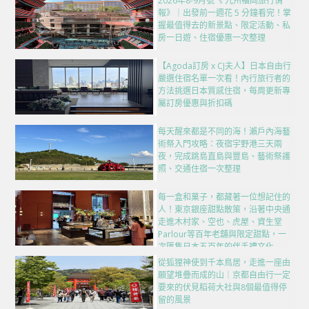
2026年8-9月號《 九州福岡旅行情
報》｜出發前一週花 5 分鐘看完！掌
握最值得去的新景點、限定活動、私
房一日遊、住宿優惠一次整理
【Agoda訂房 x CJ夫人】日本自由行
嚴選住宿名單一次看！內行旅行者的
方法挑選日本質感住宿，每周更新專
屬訂房優惠與折扣碼
每天醒來都是不同的海！瀨戶內海藝
術祭入門攻略：夜宿宇野港三天兩
夜，完成跳島直島與豐島、藝術祭護
照、交通住宿一次整理
每一盒和菓子，都藏著一位想記住的
人！東京銀座甜點散策，沿著中央通
走進木村家、空也、虎屋、資生堂
Parlour等百年老舖與限定甜點，一
次匯集日本五百年的伴手禮文化
從狐狸神使到千本鳥居，走進一座由
願望堆疊而成的山｜京都自由行一定
要來的伏見稻荷大社與8個最值得停
留的風景