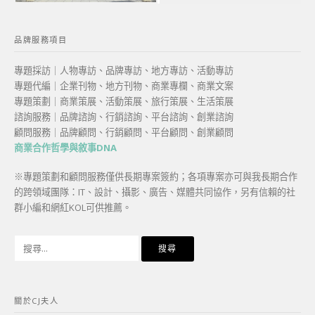
品牌服務項目
專題採訪｜人物專訪、品牌專訪、地方專訪、活動專訪
專題代編｜企業刊物、地方刊物、商業專欄、商業文案
專題策劃｜商業策展、活動策展、旅行策展、生活策展
諮詢服務｜品牌諮詢、行銷諮詢、平台諮詢、創業諮詢
顧問服務｜品牌顧問、行銷顧問、平台顧問、創業顧問
商業合作哲學與敘事DNA
※專題策劃和顧問服務僅供長期專案簽約；各項專案亦可與我長期合作
的跨領域團隊：IT、設計、攝影、廣告、媒體共同協作，另有信賴的社
群小編和網紅KOL可供推薦。
搜
尋
關
鍵
關於CJ夫人
字: