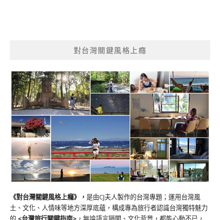
對台灣關鍵風格上癮
《對台灣關鍵風格上癮》
，
是由CJ夫人製作的台灣專題；運用台灣風
土、文化、人情味等地方深厚底蘊，構成專為旅行者認識台灣獨特魅力
的
<台灣旅行關鍵指南>
，無論語言隔閡、文化背景，都能心動不已，