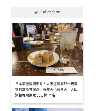
即時熱門文章
日本最老牌關東煮！大阪道頓堀那一鍋滾
燙的章魚甘露煮，有昨天也有今天｜大阪
道頓堀關東煮 たこ梅 本店