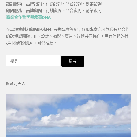
諮詢服務｜品牌諮詢、行銷諮詢、平台諮詢、創業諮詢
顧問服務｜品牌顧問、行銷顧問、平台顧問、創業顧問
商業合作哲學與敘事DNA
※專題策劃和顧問服務僅供長期專案簽約；各項專案亦可與我長期合作
的跨領域團隊：IT、設計、攝影、廣告、媒體共同協作，另有信賴的社
群小編和網紅KOL可供推薦。
搜
尋
關
鍵
關於CJ夫人
字: