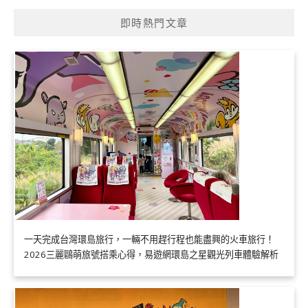
即時熱門文章
一天完成台灣環島旅行，一輛不用趕行程也能盡興的火車旅行！
2026三麗鷗萌旅號搭乘心得，易遊網環島之星觀光列車體驗解析