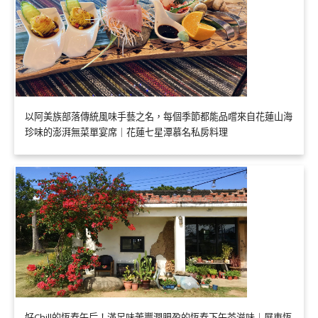
以阿美族部落傳統風味手藝之名，每個季節都能品嚐來自花蓮山海
珍味的澎湃無菜單宴席｜花蓮七星潭慕名私房料理
好Chill的恆春午后！滿足味蕾豐潤肥盈的恆春下午茶滋味｜屏東恆