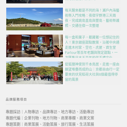
每天醒來都是不同的海！瀨戶內海藝
術祭入門攻略：夜宿宇野港三天兩
夜，完成跳島直島與豐島、藝術祭護
照、交通住宿一次整理
每一盒和菓子，都藏著一位想記住的
人！東京銀座甜點散策，沿著中央通
走進木村家、空也、虎屋、資生堂
Parlour等百年老舖與限定甜點，一
次匯集日本五百年的伴手禮文化
從狐狸神使到千本鳥居，走進一座由
願望堆疊而成的山｜京都自由行一定
要來的伏見稻荷大社與8個最值得停
留的風景
品牌服務項目
專題採訪｜人物專訪、品牌專訪、地方專訪、活動專訪
專題代編｜企業刊物、地方刊物、商業專欄、商業文案
專題策劃｜商業策展、活動策展、旅行策展、生活策展