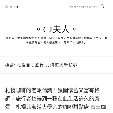
Skip
MENU
to
content
。CJ夫人。
關於當代文化體驗採集與紀錄的一切。「目前正在旅居各地，挖掘用心生活、處
事謹慎的匠人職人創業家，一起共榮、共好！」
標籤:
札幌自助旅行 北海道大學咖啡
札幌咖啡的老派情調！氛圍懷舊又富有格
調，旅行者也得到一種在此生活許久的感
覺！札幌北海道大學旁的咖啡甜點店 石田珈