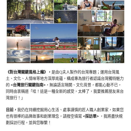
《對台灣關鍵風格上癮》
，
是由CJ夫人製作的台灣專題；運用台灣風
土、文化、人情味等地方深厚底蘊，構成專為旅行者認識台灣獨特魅力
的
<台灣旅行關鍵指南>
，無論語言隔閡、文化背景，都能心動不已，
同時由衷稱道「哇！這是一種全新的感受，太棒了，我要推薦朋友來台
灣旅行！」
目前，
我仍在持續挖掘用心生活、處事謹慎的匠人職人創業家，如果您
也有很棒的品牌故事和創業理念，請撥空填寫
<
採訪單
>
，我將盡快規
劃採訪行程，並與您聯繫！