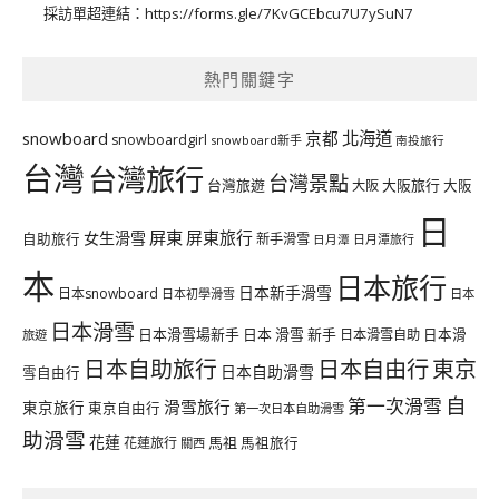
採訪單超連結：
https://forms.gle/7KvGCEbcu7U7ySuN7
熱門關鍵字
北海道
snowboard
京都
snowboardgirl
snowboard新手
南投旅行
台灣
台灣旅行
台灣景點
台灣旅遊
大阪旅行
大阪
大阪
日
屏東
屏東旅行
女生滑雪
自助旅行
新手滑雪
日月潭旅行
日月潭
本
日本旅行
日本新手滑雪
日本snowboard
日本初學滑雪
日本
日本滑雪
日本滑雪場新手
日本 滑雪 新手
日本滑雪自助
日本滑
旅遊
日本自由行
日本自助旅行
東京
日本自助滑雪
雪自由行
自
第一次滑雪
滑雪旅行
東京旅行
東京自由行
第一次日本自助滑雪
助滑雪
花蓮
馬祖
花蓮旅行
馬祖旅行
關西