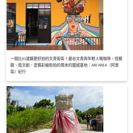
一個比IG濾鏡更好拍的文青街區！曼谷文青與年輕人喝咖啡、找餐
館、逛文創、塗鴉彩繪街拍的周末的靈感基地｜ARI AREA（阿里
區）紀行