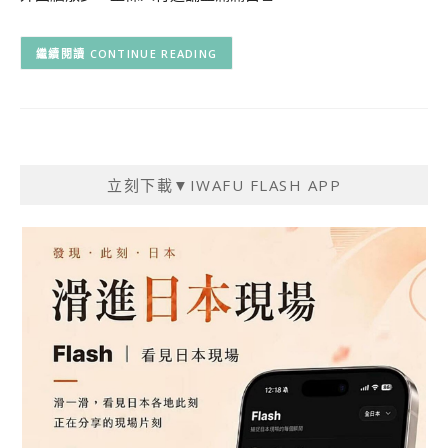
CONTINUE READING
立刻下載▼IWAFU FLASH APP