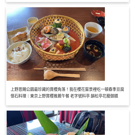
上野恩賜公園最珍藏的賞櫻角落！我在櫻花窗景裡吃一頓春季豆腐
懷石料理｜東京上野賞櫻推薦午餐 老字號料亭 韻松亭花籠御膳