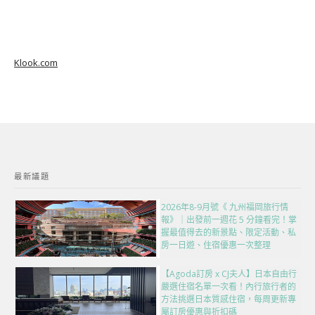
Klook.com
最新議題
2026年8-9月號《 九州福岡旅行情
報》｜出發前一週花 5 分鐘看完！掌
握最值得去的新景點、限定活動、私
房一日遊、住宿優惠一次整理
【Agoda訂房 x CJ夫人】日本自由行
嚴選住宿名單一次看！內行旅行者的
方法挑選日本質感住宿，每周更新專
屬訂房優惠與折扣碼