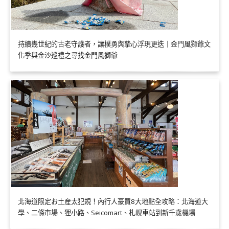
持續幾世紀的古老守護者，讓樸勇與摯心浮現更迭｜金門風獅爺文
化季與金沙巡禮之尋找金門風獅爺
北海道限定お土産太犯規！內行人豪買8大地點全攻略：北海道大
學、二條市場、狸小路、Seicomart、札幌車站到新千歲機場