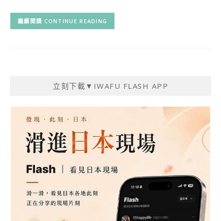
CONTINUE READING
立刻下載▼IWAFU FLASH APP