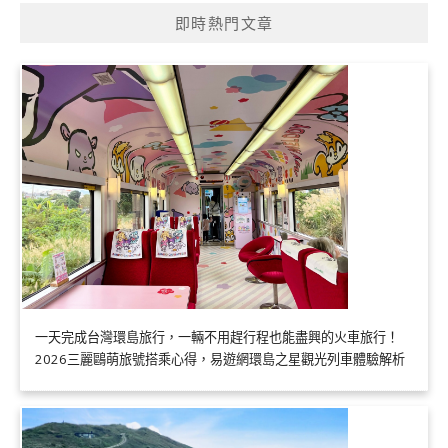
即時熱門文章
一天完成台灣環島旅行，一輛不用趕行程也能盡興的火車旅行！
2026三麗鷗萌旅號搭乘心得，易遊網環島之星觀光列車體驗解析