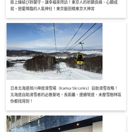
掛上縁結び鈴蘭守，讓幸福來拜訪！東京人的祈願良緣、心願成
就、戀愛降臨的人氣神社！東京飯田橋東京大神宮
日本北海道旭川神居滑雪場（Kamui Ski Links）自助滑雪攻略！
北海道自助滑雪者的必推聖地，長距離、連續彎道、未壓雪樹林區
你都找得到！