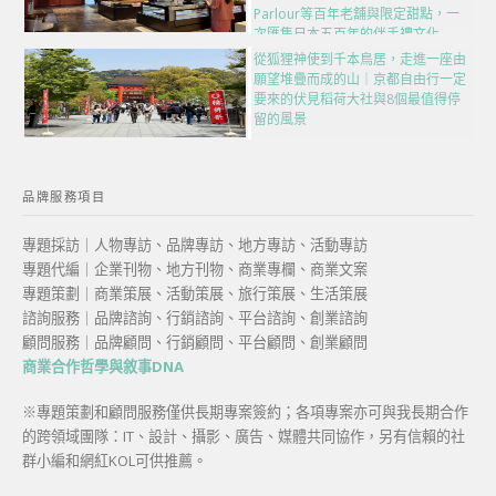
Parlour等百年老舖與限定甜點，一
次匯集日本五百年的伴手禮文化
從狐狸神使到千本鳥居，走進一座由
願望堆疊而成的山｜京都自由行一定
要來的伏見稻荷大社與8個最值得停
留的風景
品牌服務項目
專題採訪｜人物專訪、品牌專訪、地方專訪、活動專訪
專題代編｜企業刊物、地方刊物、商業專欄、商業文案
專題策劃｜商業策展、活動策展、旅行策展、生活策展
諮詢服務｜品牌諮詢、行銷諮詢、平台諮詢、創業諮詢
顧問服務｜品牌顧問、行銷顧問、平台顧問、創業顧問
商業合作哲學與敘事DNA
※專題策劃和顧問服務僅供長期專案簽約；各項專案亦可與我長期合作
的跨領域團隊：IT、設計、攝影、廣告、媒體共同協作，另有信賴的社
群小編和網紅KOL可供推薦。