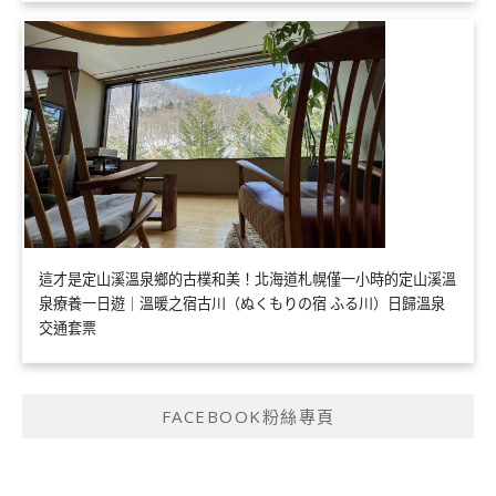
這才是定山溪溫泉鄉的古樸和美！北海道札幌僅一小時的定山溪溫
泉療養一日遊｜溫暖之宿古川（ぬくもりの宿 ふる川）日歸溫泉
交通套票
FACEBOOK粉絲專頁