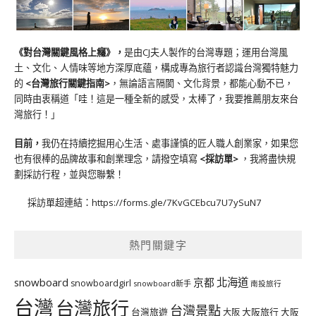
《對台灣關鍵風格上癮》
，
是由CJ夫人製作的台灣專題；運用台灣風
土、文化、人情味等地方深厚底蘊，構成專為旅行者認識台灣獨特魅力
的
<台灣旅行關鍵指南>
，無論語言隔閡、文化背景，都能心動不已，
同時由衷稱道「哇！這是一種全新的感受，太棒了，我要推薦朋友來台
灣旅行！」
目前，
我仍在持續挖掘用心生活、處事謹慎的匠人職人創業家，如果您
也有很棒的品牌故事和創業理念，請撥空填寫
<
採訪單
>
，我將盡快規
劃採訪行程，並與您聯繫！
採訪單超連結：
https://forms.gle/7KvGCEbcu7U7ySuN7
熱門關鍵字
北海道
snowboard
京都
snowboardgirl
snowboard新手
南投旅行
台灣
台灣旅行
台灣景點
台灣旅遊
大阪旅行
大阪
大阪