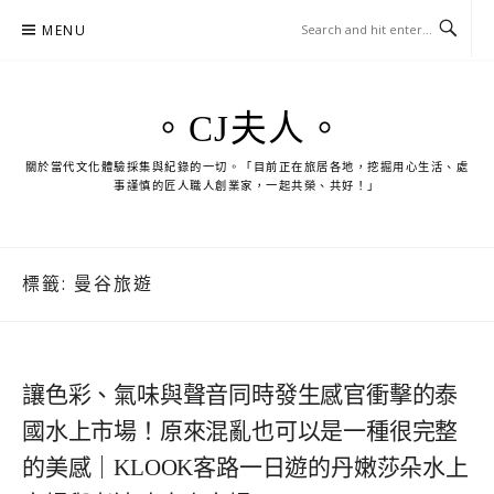
Skip
MENU
to
content
。CJ夫人。
關於當代文化體驗採集與紀錄的一切。「目前正在旅居各地，挖掘用心生活、處
事謹慎的匠人職人創業家，一起共榮、共好！」
標籤:
曼谷旅遊
讓色彩、氣味與聲音同時發生感官衝擊的泰
國水上市場！原來混亂也可以是一種很完整
的美感｜KLOOK客路一日遊的丹嫩莎朵水上