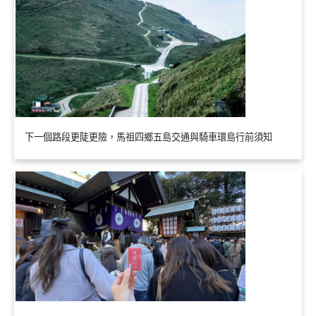
下一個路段更陡更險，馬祖四鄉五島交通與騎車環島行前須知