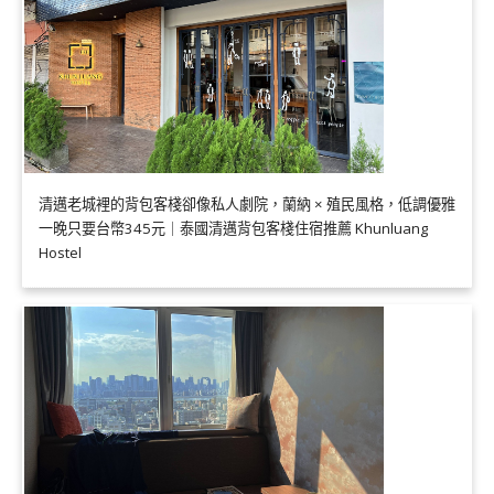
清邁老城裡的背包客棧卻像私人劇院，蘭納 × 殖民風格，低調優雅
一晚只要台幣345元｜泰國清邁背包客棧住宿推薦 Khunluang
Hostel