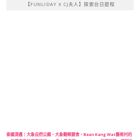
【FUNLIDAY X CJ夫人】探索台日遊程
泰國清邁｜大象自然公園、大象觀察餵食、Baan Kang Wat藝術村的