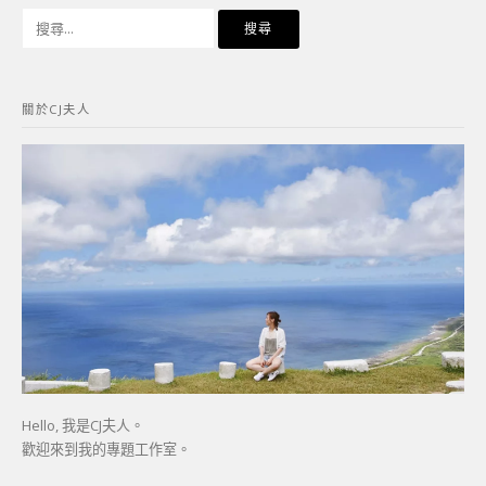
搜
尋
關
鍵
關於CJ夫人
字:
Hello, 我是CJ夫人。
歡迎來到我的專題工作室。