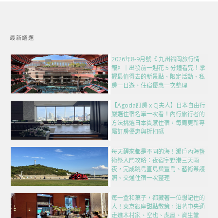
最新議題
2026年8-9月號《 九州福岡旅行情
報》｜出發前一週花 5 分鐘看完！掌
握最值得去的新景點、限定活動、私
房一日遊、住宿優惠一次整理
【Agoda訂房 x CJ夫人】日本自由行
嚴選住宿名單一次看！內行旅行者的
方法挑選日本質感住宿，每周更新專
屬訂房優惠與折扣碼
每天醒來都是不同的海！瀨戶內海藝
術祭入門攻略：夜宿宇野港三天兩
夜，完成跳島直島與豐島、藝術祭護
照、交通住宿一次整理
每一盒和菓子，都藏著一位想記住的
人！東京銀座甜點散策，沿著中央通
走進木村家、空也、虎屋、資生堂