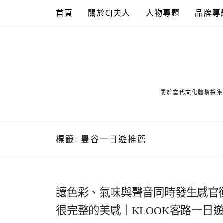
Skip
首頁
關於CJ夫人
人物專題
品牌專
to
content
關於當代文化體驗採集
標籤:
曼谷一日遊推薦
讓色彩、氣味與聲音同時發生感官
很完整的美感｜KLOOK客路一日