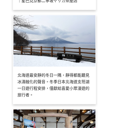
｜星巴克京都二寧坂ヤサカ茶屋店
北海道最安靜的冬日一隅，靜得都能聽見
冰濤融化的聲音。冬季日本北海道支笏湖
一日遊行程安排，僅獻給喜愛小眾漫遊的
旅行者。