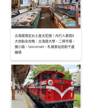
北海道限定お土産太犯規！內行人豪買8
大地點全攻略：北海道大學、二條市場、
狸小路、Seicomart、札幌車站到新千歲
機場