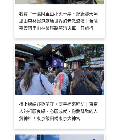
我買了一張阿里山小火車票。紀錄那天阿
里山森林鐵道獻給世界的老派浪漫！台灣
嘉義阿里山林業鐵路蒸汽火車一日旅行
掛上縁結び鈴蘭守，讓幸福來拜訪！東京
人的祈願良緣、心願成就、戀愛降臨的人
氣神社！東京飯田橋東京大神宮