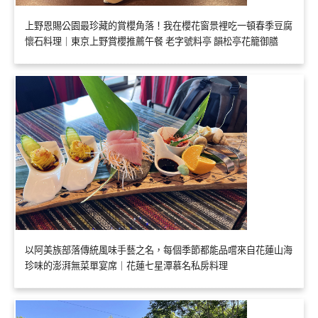
上野恩賜公園最珍藏的賞櫻角落！我在櫻花窗景裡吃一頓春季豆腐
懷石料理｜東京上野賞櫻推薦午餐 老字號料亭 韻松亭花籠御膳
以阿美族部落傳統風味手藝之名，每個季節都能品嚐來自花蓮山海
珍味的澎湃無菜單宴席｜花蓮七星潭慕名私房料理