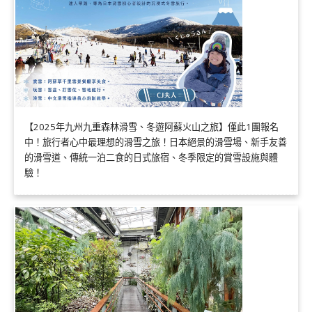
【2025年九州九重森林滑雪、冬遊阿蘇火山之旅】僅此1團報名
中！旅行者心中最理想的滑雪之旅！日本絕景的滑雪場、新手友善
的滑雪道、傳統一泊二食的日式旅宿、冬季限定的賞雪設施與體
驗！