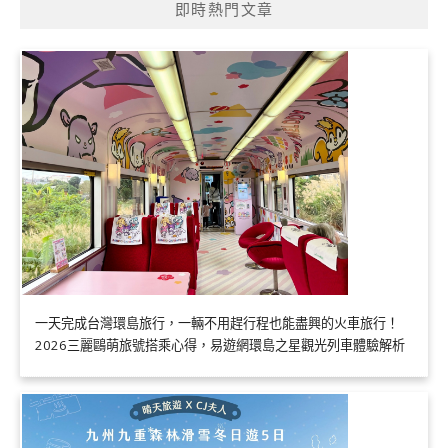
即時熱門文章
一天完成台灣環島旅行，一輛不用趕行程也能盡興的火車旅行！
2026三麗鷗萌旅號搭乘心得，易遊網環島之星觀光列車體驗解析