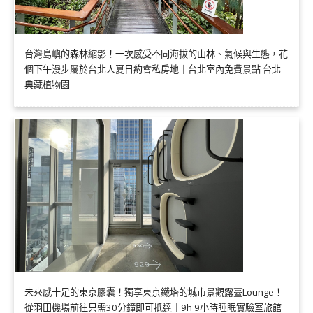
台灣島嶼的森林縮影！一次感受不同海拔的山林、氣候與生態，花
個下午漫步屬於台北人夏日約會私房地｜台北室內免費景點 台北
典藏植物園
未來感十足的東京膠囊！獨享東京鐵塔的城市景觀露臺Lounge！
從羽田機場前往只需30分鐘即可抵達｜9h 9小時睡眠實驗室旅館