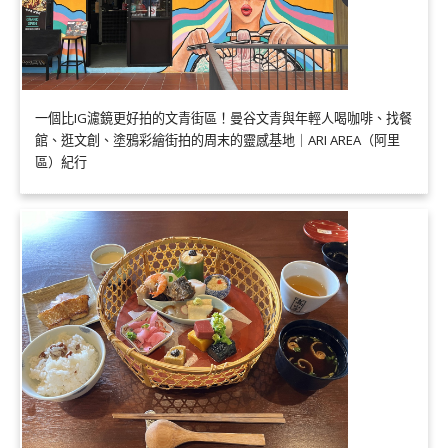
一個比IG濾鏡更好拍的文青街區！曼谷文青與年輕人喝咖啡、找餐
館、逛文創、塗鴉彩繪街拍的周末的靈感基地｜ARI AREA（阿里
區）紀行