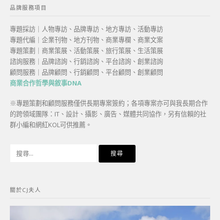
品牌服務項目
專題採訪｜人物專訪、品牌專訪、地方專訪、活動專訪
專題代編｜企業刊物、地方刊物、商業專欄、商業文案
專題策劃｜商業策展、活動策展、旅行策展、生活策展
諮詢服務｜品牌諮詢、行銷諮詢、平台諮詢、創業諮詢
顧問服務｜品牌顧問、行銷顧問、平台顧問、創業顧問
商業合作哲學與敘事DNA
※專題策劃和顧問服務僅供長期專案簽約；各項專案亦可與我長期合作
的跨領域團隊：IT、設計、攝影、廣告、媒體共同協作，另有信賴的社
群小編和網紅KOL可供推薦。
搜
尋
關
鍵
關於CJ夫人
字: