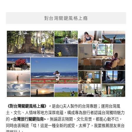
對台灣關鍵風格上癮
《對台灣關鍵風格上癮》
，
是由CJ夫人製作的台灣專題；運用台灣風
土、文化、人情味等地方深厚底蘊，構成專為旅行者認識台灣獨特魅力
的
<台灣旅行關鍵指南>
，無論語言隔閡、文化背景，都能心動不已，
同時由衷稱道「哇！這是一種全新的感受，太棒了，我要推薦朋友來台
灣旅行！」