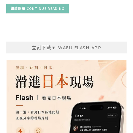
CONTINUE READING
立刻下載▼IWAFU FLASH APP