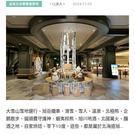
品味日本輕奢度假地
。CJ夫人。
2024-11-05
大雪山雪地健行、旭岳纜車、滑雪、雪人、溫泉、北極熊、企
鵝散步、貓頭鷹守護神、蝦夷棕熊、旭川地酒、北國篝火、釀
酒之地、自家烘焙、零下10度，這些，都是屬於北海道旭…