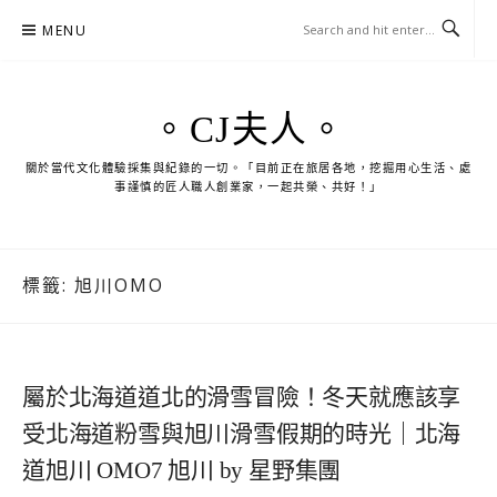
Skip
MENU
to
content
。CJ夫人。
關於當代文化體驗採集與紀錄的一切。「目前正在旅居各地，挖掘用心生活、處
事謹慎的匠人職人創業家，一起共榮、共好！」
標籤:
旭川OMO
屬於北海道道北的滑雪冒險！冬天就應該享
受北海道粉雪與旭川滑雪假期的時光｜北海
道旭川 OMO7 旭川 by 星野集團