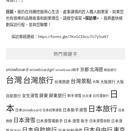
目前，
我仍在持續挖掘用心生活、處事謹慎的匠人職人創業家，如果您
也有很棒的品牌故事和創業理念，請撥空填寫
<
採訪單
>
，我將盡快規
劃採訪行程，並與您聯繫！
採訪單超連結：
https://forms.gle/7KvGCEbcu7U7ySuN7
熱門關鍵字
北海道
snowboard
京都
snowboardgirl
snowboard新手
南投旅行
台灣
台灣旅行
台灣景點
台灣旅遊
大阪旅行
大阪
大阪
日
屏東
屏東旅行
女生滑雪
自助旅行
新手滑雪
日月潭旅行
日月潭
本
日本旅行
日本新手滑雪
日本snowboard
日本初學滑雪
日本
日本滑雪
日本滑雪場新手
日本 滑雪 新手
日本滑雪自助
日本滑
旅遊
日本自由行
日本自助旅行
東京
日本自助滑雪
雪自由行