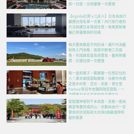
房一日遊、住宿優惠一次整理
【Agoda訂房 x CJ夫人】日本自由行
嚴選住宿名單一次看！內行旅行者的
方法挑選日本質感住宿，每周更新專
屬訂房優惠與折扣碼
每天醒來都是不同的海！瀨戶內海藝
術祭入門攻略：夜宿宇野港三天兩
夜，完成跳島直島與豐島、藝術祭護
照、交通住宿一次整理
每一盒和菓子，都藏著一位想記住的
人！東京銀座甜點散策，沿著中央通
走進木村家、空也、虎屋、資生堂
Parlour等百年老舖與限定甜點，一
次匯集日本五百年的伴手禮文化
從狐狸神使到千本鳥居，走進一座由
願望堆疊而成的山｜京都自由行一定
要來的伏見稻荷大社與8個最值得停
留的風景