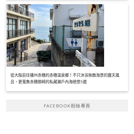
從大阪前往播州赤穗的赤穗溫泉鄉！不只沐浴無敵海景的露天風
呂，更蒐集赤穗御崎的私藏瀨戶內海絕景5選
FACEBOOK粉絲專頁