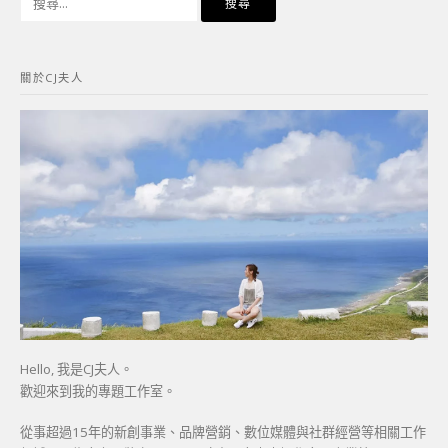
尋
關
鍵
關於CJ夫人
字:
Hello, 我是CJ夫人。
歡迎來到我的專題工作室。
從事超過15年的新創事業、品牌營銷、數位媒體與社群經營等相關工作