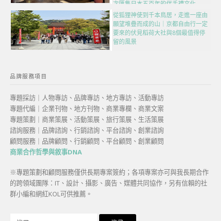
次匯集日本五百年的伴手禮文化
從狐狸神使到千本鳥居，走進一座由
願望堆疊而成的山｜京都自由行一定
要來的伏見稻荷大社與8個最值得停
留的風景
品牌服務項目
專題採訪｜人物專訪、品牌專訪、地方專訪、活動專訪
專題代編｜企業刊物、地方刊物、商業專欄、商業文案
專題策劃｜商業策展、活動策展、旅行策展、生活策展
諮詢服務｜品牌諮詢、行銷諮詢、平台諮詢、創業諮詢
顧問服務｜品牌顧問、行銷顧問、平台顧問、創業顧問
商業合作哲學與敘事DNA
※專題策劃和顧問服務僅供長期專案簽約；各項專案亦可與我長期合作
的跨領域團隊：IT、設計、攝影、廣告、媒體共同協作，另有信賴的社
群小編和網紅KOL可供推薦。
搜