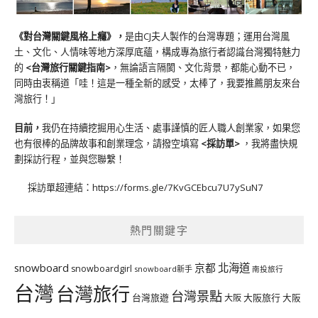
《對台灣關鍵風格上癮》
，
是由CJ夫人製作的台灣專題；運用台灣風
土、文化、人情味等地方深厚底蘊，構成專為旅行者認識台灣獨特魅力
的
<台灣旅行關鍵指南>
，無論語言隔閡、文化背景，都能心動不已，
同時由衷稱道「哇！這是一種全新的感受，太棒了，我要推薦朋友來台
灣旅行！」
目前，
我仍在持續挖掘用心生活、處事謹慎的匠人職人創業家，如果您
也有很棒的品牌故事和創業理念，請撥空填寫
<
採訪單
>
，我將盡快規
劃採訪行程，並與您聯繫！
採訪單超連結：
https://forms.gle/7KvGCEbcu7U7ySuN7
熱門關鍵字
北海道
snowboard
京都
snowboardgirl
snowboard新手
南投旅行
台灣
台灣旅行
台灣景點
台灣旅遊
大阪旅行
大阪
大阪