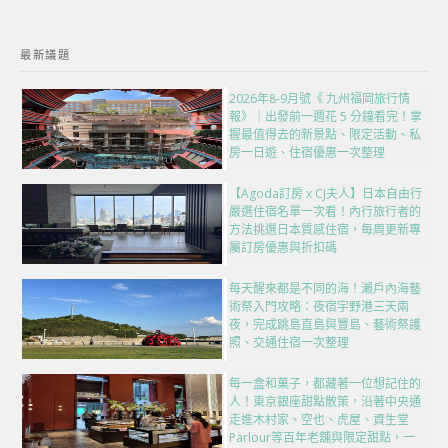
最新議題
2026年8-9月號《 九州福岡旅行情
報》｜出發前一週花 5 分鐘看完！掌
握最值得去的新景點、限定活動、私
房一日遊、住宿優惠一次整理
【Agoda訂房 x CJ夫人】日本自由行
嚴選住宿名單一次看！內行旅行者的
方法挑選日本質感住宿，每周更新專
屬訂房優惠與折扣碼
每天醒來都是不同的海！瀨戶內海藝
術祭入門攻略：夜宿宇野港三天兩
夜，完成跳島直島與豐島、藝術祭護
照、交通住宿一次整理
每一盒和菓子，都藏著一位想記住的
人！東京銀座甜點散策，沿著中央通
走進木村家、空也、虎屋、資生堂
Parlour等百年老舖與限定甜點，一