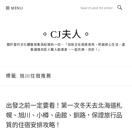
Skip
MENU
to
content
。CJ夫人。
關於當代文化體驗採集與紀錄的一切。「目前正在旅居各地，挖掘用心生活、處
事謹慎的匠人職人創業家，一起共榮、共好！」
標籤:
旭川住宿推薦
出發之前一定要看！第一次冬天去北海道札
幌、旭川、小樽、函館、釧路，保證旅行品
質的住宿安排攻略！