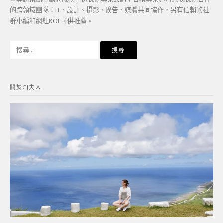
的跨領域團隊：IT、設計、攝影、廣告、媒體共同協作，另有信賴的社
群小編和網紅KOL可供推薦。
搜
尋
關
鍵
關於CJ夫人
字: