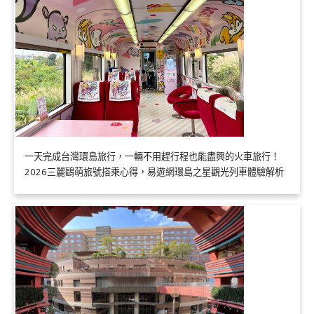
一天完成台灣環島旅行，一輛不用趕行程也能盡興的火車旅行！
2026三麗鷗萌旅號搭乘心得，易遊網環島之星觀光列車體驗解析