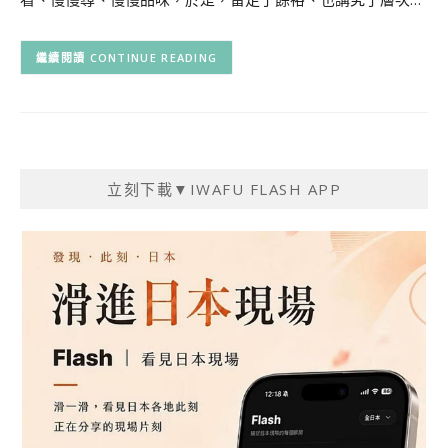
CONTINUE READING
立刻下載▼IWAFU FLASH APP