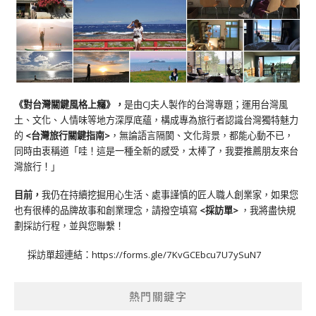
《對台灣關鍵風格上癮》
，
是由CJ夫人製作的台灣專題；運用台灣風
土、文化、人情味等地方深厚底蘊，構成專為旅行者認識台灣獨特魅力
的
<台灣旅行關鍵指南>
，無論語言隔閡、文化背景，都能心動不已，
同時由衷稱道「哇！這是一種全新的感受，太棒了，我要推薦朋友來台
灣旅行！」
目前，
我仍在持續挖掘用心生活、處事謹慎的匠人職人創業家，如果您
也有很棒的品牌故事和創業理念，請撥空填寫
<
採訪單
>
，我將盡快規
劃採訪行程，並與您聯繫！
採訪單超連結：
https://forms.gle/7KvGCEbcu7U7ySuN7
熱門關鍵字