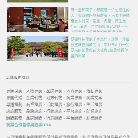
每一盒和菓子，都藏著一位想記住的
人！東京銀座甜點散策，沿著中央通
走進木村家、空也、虎屋、資生堂
Parlour等百年老舖與限定甜點，一
次匯集日本五百年的伴手禮文化
從狐狸神使到千本鳥居，走進一座由
願望堆疊而成的山｜京都自由行一定
要來的伏見稻荷大社與8個最值得停
留的風景
品牌服務項目
專題採訪｜人物專訪、品牌專訪、地方專訪、活動專訪
專題代編｜企業刊物、地方刊物、商業專欄、商業文案
專題策劃｜商業策展、活動策展、旅行策展、生活策展
諮詢服務｜品牌諮詢、行銷諮詢、平台諮詢、創業諮詢
顧問服務｜品牌顧問、行銷顧問、平台顧問、創業顧問
商業合作哲學與敘事DNA
※專題策劃和顧問服務僅供長期專案簽約；各項專案亦可與我長期合作