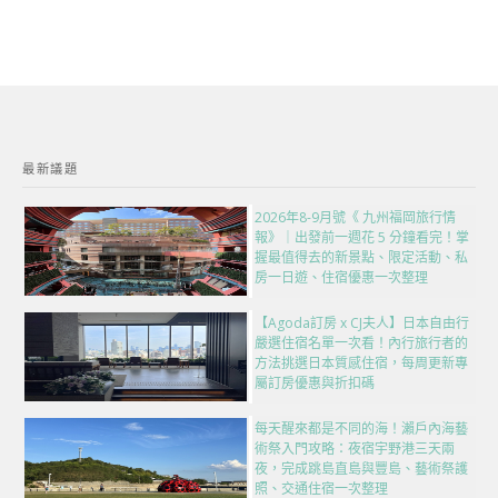
最新議題
2026年8-9月號《 九州福岡旅行情
報》｜出發前一週花 5 分鐘看完！掌
握最值得去的新景點、限定活動、私
房一日遊、住宿優惠一次整理
【Agoda訂房 x CJ夫人】日本自由行
嚴選住宿名單一次看！內行旅行者的
方法挑選日本質感住宿，每周更新專
屬訂房優惠與折扣碼
每天醒來都是不同的海！瀨戶內海藝
術祭入門攻略：夜宿宇野港三天兩
夜，完成跳島直島與豐島、藝術祭護
照、交通住宿一次整理