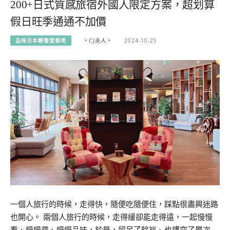
200+日式質感旅宿外國人限定方案，超划算
假日旺季通通不加價
品味日本輕奢度假地
。CJ夫人。
2024-10-25
一個人旅行的時候，走得快，隨便吃隨便住，踩點很盡興迷路
也開心。 兩個人旅行的時候，走得緩卻能走得遠，一起慢慢
看、慢慢尋、慢慢品味，於是，留足了餘裕、也講究了層次…