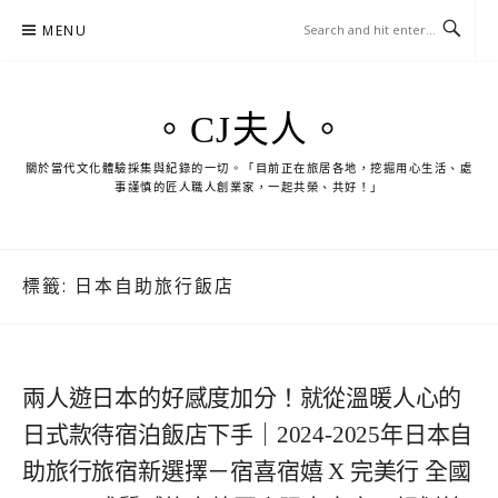
Skip
MENU
to
content
。CJ夫人。
關於當代文化體驗採集與紀錄的一切。「目前正在旅居各地，挖掘用心生活、處
事謹慎的匠人職人創業家，一起共榮、共好！」
標籤:
日本自助旅行飯店
兩人遊日本的好感度加分！就從溫暖人心的
日式款待宿泊飯店下手｜2024-2025年日本自
助旅行旅宿新選擇－宿喜宿嬉 X 完美行 全國