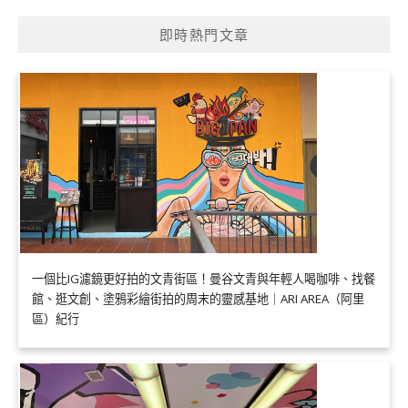
即時熱門文章
一個比IG濾鏡更好拍的文青街區！曼谷文青與年輕人喝咖啡、找餐
館、逛文創、塗鴉彩繪街拍的周末的靈感基地｜ARI AREA（阿里
區）紀行