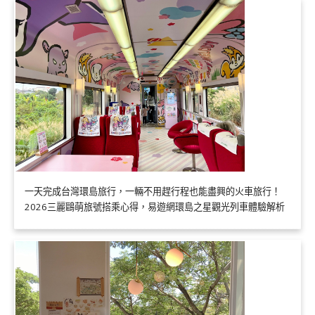
一天完成台灣環島旅行，一輛不用趕行程也能盡興的火車旅行！
2026三麗鷗萌旅號搭乘心得，易遊網環島之星觀光列車體驗解析