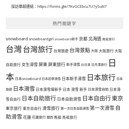
採訪單超連結：
https://forms.gle/7KvGCEbcu7U7ySuN7
熱門關鍵字
北海道
snowboard
京都
snowboardgirl
snowboard新手
南投旅行
台灣
台灣旅行
台灣景點
台灣旅遊
大阪旅行
大阪
大阪
日
屏東
屏東旅行
女生滑雪
自助旅行
新手滑雪
日月潭旅行
日月潭
本
日本旅行
日本新手滑雪
日本snowboard
日本初學滑雪
日本
日本滑雪
日本滑雪場新手
日本 滑雪 新手
日本滑雪自助
日本滑
旅遊
日本自由行
日本自助旅行
東京
日本自助滑雪
雪自由行
自
第一次滑雪
滑雪旅行
東京旅行
東京自由行
第一次日本自助滑雪
助滑雪
花蓮
馬祖
花蓮旅行
馬祖旅行
關西