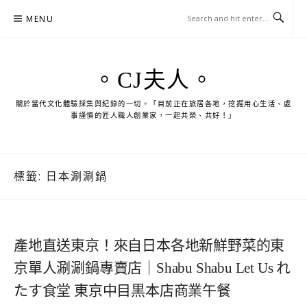
Skip
MENU
to
content
。CJ夫人。
關於當代文化體驗採集與紀錄的一切。「目前正在旅居各地，挖掘用心生活、處
事謹慎的匠人職人創業家，一起共榮、共好！」
標籤:
日本涮涮鍋
產地直送東京！來自日本各地新鮮野菜的東
京單人涮涮鍋專賣店｜Shabu Shabu Let Us れ
たす食堂 東京中目黒本店商業午餐