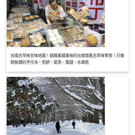
台南古早味甘味地圖！越樸素越美味的台南懷舊古早味零食！只需
銅板價的芋仔冰、煎餅、菜燕、蜜餞、水果乾