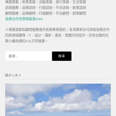
專題策劃｜商業策展、活動策展、旅行策展、生活策展
諮詢服務｜品牌諮詢、行銷諮詢、平台諮詢、創業諮詢
顧問服務｜品牌顧問、行銷顧問、平台顧問、創業顧問
商業合作哲學與敘事DNA
※專題策劃和顧問服務僅供長期專案簽約；各項專案亦可與我長期合作
的跨領域團隊：IT、設計、攝影、廣告、媒體共同協作，另有信賴的社
群小編和網紅KOL可供推薦。
搜
尋
關
鍵
關於CJ夫人
字: