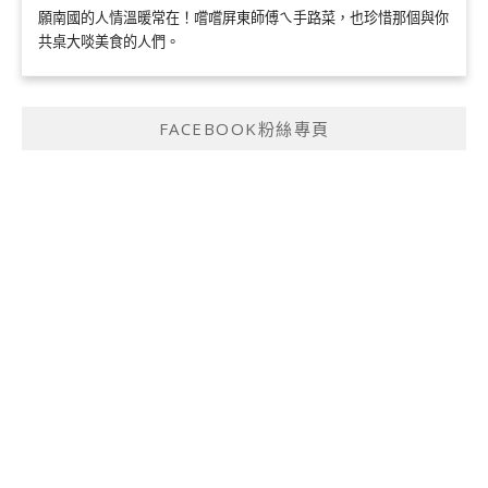
願南國的人情溫暖常在！嚐嚐屏東師傅ㄟ手路菜，也珍惜那個與你
共桌大啖美食的人們。
FACEBOOK粉絲專頁