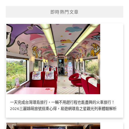
即時熱門文章
一天完成台灣環島旅行，一輛不用趕行程也能盡興的火車旅行！
2026三麗鷗萌旅號搭乘心得，易遊網環島之星觀光列車體驗解析