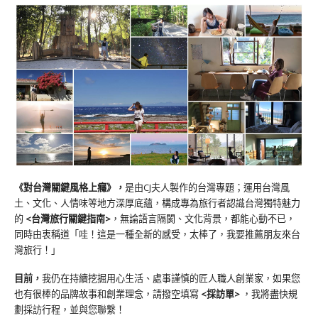
《對台灣關鍵風格上癮》
，
是由CJ夫人製作的台灣專題；運用台灣風
土、文化、人情味等地方深厚底蘊，構成專為旅行者認識台灣獨特魅力
的
<台灣旅行關鍵指南>
，無論語言隔閡、文化背景，都能心動不已，
同時由衷稱道「哇！這是一種全新的感受，太棒了，我要推薦朋友來台
灣旅行！」
目前，
我仍在持續挖掘用心生活、處事謹慎的匠人職人創業家，如果您
也有很棒的品牌故事和創業理念，請撥空填寫
<
採訪單
>
，我將盡快規
劃採訪行程，並與您聯繫！