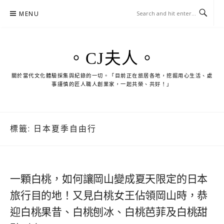
Skip
MENU
to
content
。CJ夫人。
關於當代文化體驗採集與紀錄的一切。「目前正在旅居各地，挖掘用心生活、處
事謹慎的匠人職人創業家，一起共榮、共好！」
標籤:
日本夏季自由行
一顆白桃，如何讓岡山變成夏天限定的日本
旅行目的地！又見白桃女王佔領岡山時，恭
迎白桃果昔、白桃刨冰、白桃芭菲及白桃甜