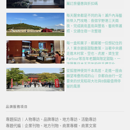
屬訂房優惠與折扣碼
每天醒來都是不同的海！瀨戶內海藝
術祭入門攻略：夜宿宇野港三天兩
夜，完成跳島直島與豐島、藝術祭護
照、交通住宿一次整理
每一盒和菓子，都藏著一位想記住的
人！東京銀座甜點散策，沿著中央通
走進木村家、空也、虎屋、資生堂
Parlour等百年老舖與限定甜點，一
次匯集日本五百年的伴手禮文化
從狐狸神使到千本鳥居，走進一座由
願望堆疊而成的山｜京都自由行一定
要來的伏見稻荷大社與8個最值得停
留的風景
品牌服務項目
專題採訪｜人物專訪、品牌專訪、地方專訪、活動專訪
專題代編｜企業刊物、地方刊物、商業專欄、商業文案