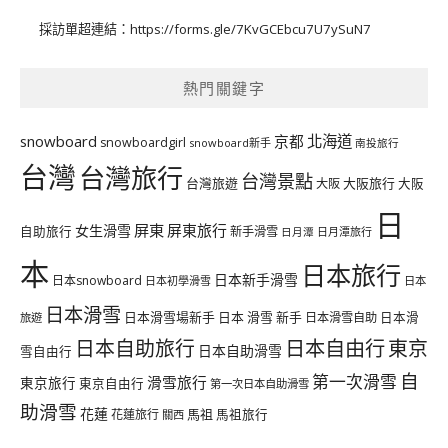
採訪單超連結：
https://forms.gle/7KvGCEbcu7U7ySuN7
熱門關鍵字
北海道
snowboard
京都
snowboardgirl
snowboard新手
南投旅行
台灣
台灣旅行
台灣景點
台灣旅遊
大阪旅行
大阪
大阪
日
屏東
屏東旅行
女生滑雪
自助旅行
新手滑雪
日月潭旅行
日月潭
本
日本旅行
日本新手滑雪
日本snowboard
日本初學滑雪
日本
日本滑雪
日本滑雪場新手
日本 滑雪 新手
日本滑雪自助
日本滑
旅遊
日本自由行
日本自助旅行
東京
日本自助滑雪
雪自由行
自
第一次滑雪
滑雪旅行
東京旅行
東京自由行
第一次日本自助滑雪
助滑雪
花蓮
馬祖
花蓮旅行
馬祖旅行
關西