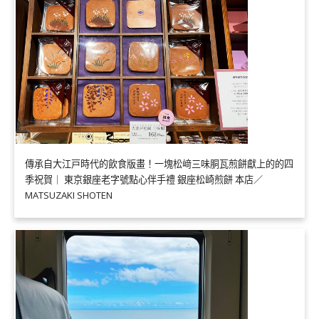
傳承自大江戸時代的飲食版畫！一塊松﨑三味胴瓦煎餅獻上的的四
季祝賀｜ 東京銀座老字號點心伴手禮 銀座松崎煎餅 本店／
MATSUZAKI SHOTEN