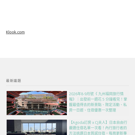
Klook.com
最新議題
2026年8-9月號《 九州福岡旅行情
報》｜出發前一週花 5 分鐘看完！掌
握最值得去的新景點、限定活動、私
房一日遊、住宿優惠一次整理
【Agoda訂房 x CJ夫人】日本自由行
嚴選住宿名單一次看！內行旅行者的
方法挑選日本質感住宿，每周更新專