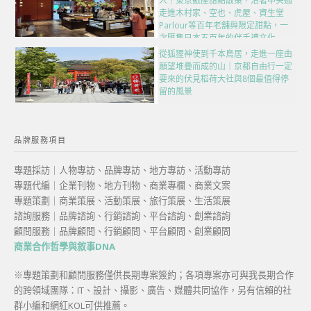
人！東京銀座甜點散策，沿著中央通
走進木村家、空也、虎屋、資生堂
Parlour等百年老舖與限定甜點，一
次匯集日本五百年的伴手禮文化
從狐狸神使到千本鳥居，走進一座由
願望堆疊而成的山｜京都自由行一定
要來的伏見稻荷大社與8個最值得停
留的風景
品牌服務項目
專題採訪｜人物專訪、品牌專訪、地方專訪、活動專訪
專題代編｜企業刊物、地方刊物、商業專欄、商業文案
專題策劃｜商業策展、活動策展、旅行策展、生活策展
諮詢服務｜品牌諮詢、行銷諮詢、平台諮詢、創業諮詢
顧問服務｜品牌顧問、行銷顧問、平台顧問、創業顧問
商業合作哲學與敘事DNA
※專題策劃和顧問服務僅供長期專案簽約；各項專案亦可與我長期合作
的跨領域團隊：IT、設計、攝影、廣告、媒體共同協作，另有信賴的社
群小編和網紅KOL可供推薦。