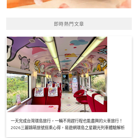
即時熱門文章
一天完成台灣環島旅行，一輛不用趕行程也能盡興的火車旅行！
2026三麗鷗萌旅號搭乘心得，易遊網環島之星觀光列車體驗解析