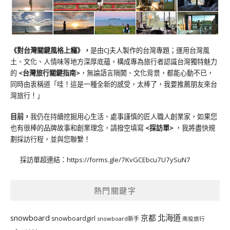
《對台灣關鍵風格上癮》
，
是由CJ夫人製作的台灣專題；運用台灣風
土、文化、人情味等地方深厚底蘊，構成專為旅行者認識台灣獨特魅力
的
<台灣旅行關鍵指南>
，無論語言隔閡、文化背景，都能心動不已，
同時由衷稱道「哇！這是一種全新的感受，太棒了，我要推薦朋友來台
灣旅行！」
目前，
我仍在持續挖掘用心生活、處事謹慎的匠人職人創業家，如果您
也有很棒的品牌故事和創業理念，請撥空填寫
<
採訪單
>
，我將盡快規
劃採訪行程，並與您聯繫！
採訪單超連結：
https://forms.gle/7KvGCEbcu7U7ySuN7
熱門關鍵字
北海道
snowboard
京都
snowboardgirl
snowboard新手
南投旅行