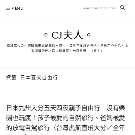
Skip
MENU
to
content
。CJ夫人。
關於當代文化體驗採集與紀錄的一切。「目前正在旅居各地，挖掘用心生活、處
事謹慎的匠人職人創業家，一起共榮、共好！」
標籤:
日本夏天自由行
日本九州大分五天四夜親子自由行｜沒有樂
園也玩瘋！孩子最愛的自然旅行、爸媽最愛
的放電自駕旅行（台灣虎航直飛大分／全年