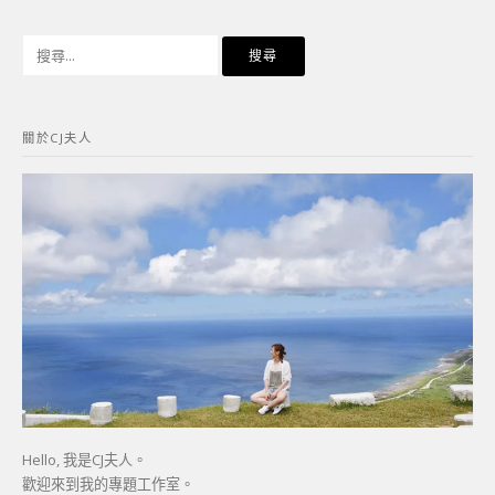
搜
尋
關
鍵
關於CJ夫人
字:
Hello, 我是CJ夫人。
歡迎來到我的專題工作室。