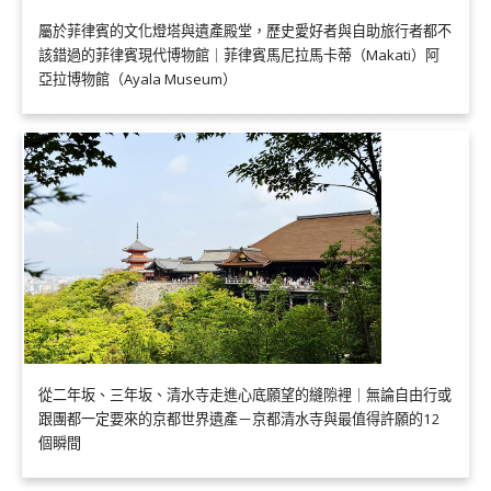
屬於菲律賓的文化燈塔與遺產殿堂，歷史愛好者與自助旅行者都不
該錯過的菲律賓現代博物館｜菲律賓馬尼拉馬卡蒂（Makati）阿
亞拉博物館（Ayala Museum）
從二年坂、三年坂、清水寺走進心底願望的縫隙裡｜無論自由行或
跟團都一定要來的京都世界遺產－京都清水寺與最值得許願的12
個瞬間