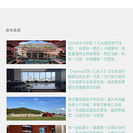
最新議題
2026年8-9月號《 九州福岡旅行情
報》｜出發前一週花 5 分鐘看完！掌
握最值得去的新景點、限定活動、私
房一日遊、住宿優惠一次整理
【Agoda訂房 x CJ夫人】日本自由行
嚴選住宿名單一次看！內行旅行者的
方法挑選日本質感住宿，每周更新專
屬訂房優惠與折扣碼
每天醒來都是不同的海！瀨戶內海藝
術祭入門攻略：夜宿宇野港三天兩
夜，完成跳島直島與豐島、藝術祭護
照、交通住宿一次整理
每一盒和菓子，都藏著一位想記住的