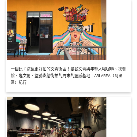
一個比IG濾鏡更好拍的文青街區！曼谷文青與年輕人喝咖啡、找餐
館、逛文創、塗鴉彩繪街拍的周末的靈感基地｜ARI AREA（阿里
區）紀行