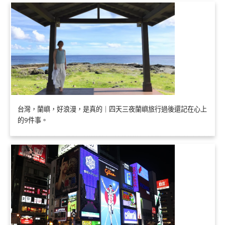
台灣，蘭嶼，好浪漫，是真的｜四天三夜蘭嶼旅行過後還記在心上
的9件事。