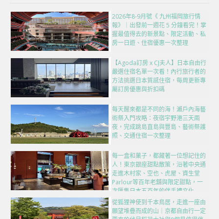
2026年8-9月號《 九州福岡旅行情
報》｜出發前一週花 5 分鐘看完！掌
握最值得去的新景點、限定活動、私
房一日遊、住宿優惠一次整理
【Agoda訂房 x CJ夫人】日本自由行
嚴選住宿名單一次看！內行旅行者的
方法挑選日本質感住宿，每周更新專
屬訂房優惠與折扣碼
每天醒來都是不同的海！瀨戶內海藝
術祭入門攻略：夜宿宇野港三天兩
夜，完成跳島直島與豐島、藝術祭護
照、交通住宿一次整理
每一盒和菓子，都藏著一位想記住的
人！東京銀座甜點散策，沿著中央通
走進木村家、空也、虎屋、資生堂
Parlour等百年老舖與限定甜點，一
次匯集日本五百年的伴手禮文化
從狐狸神使到千本鳥居，走進一座由
願望堆疊而成的山｜京都自由行一定