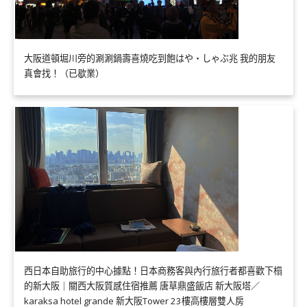
大阪道頓堀川旁的涮涮鍋壽喜燒吃到飽はや・しゃぶ兆 我的朋友
真會找！（已歇業）
西日本自助旅行的中心據點！日本商務客與內行旅行者都喜歡下榻
的新大阪｜關西大阪質感住宿推薦 唐草鼎盛飯店 新大阪塔／
karaksa hotel grande 新大阪Tower 23樓高樓層雙人房