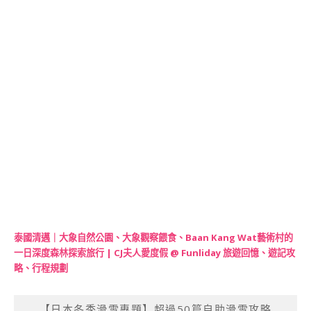
泰國清邁｜大象自然公園、大象觀察餵食、Baan Kang Wat藝術村的
一日深度森林探索旅行 | CJ夫人愛度假 @ Funliday 旅遊回憶、遊記攻
略、行程規劃
【日本冬季滑雪專題】超過50篇自助滑雪攻略