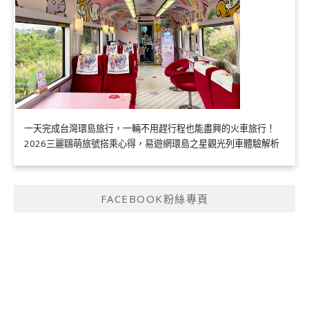
一天完成台灣環島旅行，一輛不用趕行程也能盡興的火車旅行！
2026三麗鷗萌旅號搭乘心得，易遊網環島之星觀光列車體驗解析
FACEBOOK粉絲專頁