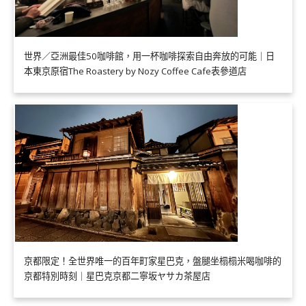
世界／亞洲最佳50咖啡館，用一杯咖啡探索自由奔放的可能｜日
本東京原宿The Roastery by Nozy Coffee Cafe表參道店
京都限定！全世界唯一的百年町家星巴克，盤腿坐榻榻米喝咖啡的
京都特別時刻｜星巴克京都二寧坂ヤサカ茶屋店