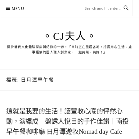
Skip
MENU
to
content
。CJ夫人。
關於當代文化體驗採集與紀錄的一切。「目前正在旅居各地，挖掘用心生活、處
事謹慎的匠人職人創業家，一起共榮、共好！」
標籤:
日月潭早午餐
這就是我要的生活！讓豐收心底的怦然心
動，演繹成一盤誘人悅目的手作佳餚｜南投
早午餐咖啡廳 日月潭遊牧Nomad day Cafe