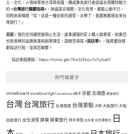
土、文化、人情味等地方深厚底蘊，構成專為旅行者認識台灣獨特魅力
的
<台灣旅行關鍵指南>
，無論語言隔閡、文化背景，都能心動不已，
同時由衷稱道「哇！這是一種全新的感受，太棒了，我要推薦朋友來台
灣旅行！」
目前，
我仍在持續挖掘用心生活、處事謹慎的匠人職人創業家，如果您
也有很棒的品牌故事和創業理念，請撥空填寫
<
採訪單
>
，我將盡快規
劃採訪行程，並與您聯繫！
採訪單超連結：
https://forms.gle/7KvGCEbcu7U7ySuN7
熱門關鍵字
北海道
snowboard
京都
snowboardgirl
snowboard新手
南投旅行
台灣
台灣旅行
台灣景點
台灣旅遊
大阪旅行
大阪
大阪
日
屏東
屏東旅行
女生滑雪
自助旅行
新手滑雪
日月潭旅行
日月潭
本
日本旅行