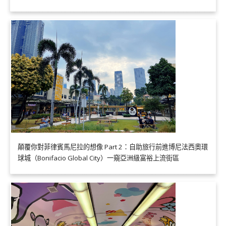
顛覆你對菲律賓馬尼拉的想像 Part 2：自助旅行前進博尼法西奧環
球城（Bonifacio Global City）一窺亞洲級富裕上流街區