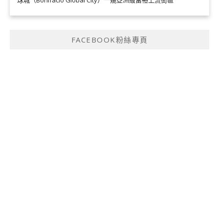
球城（Bonifacio Global City）一窺亞洲級富裕上流街區
FACEBOOK粉絲專頁