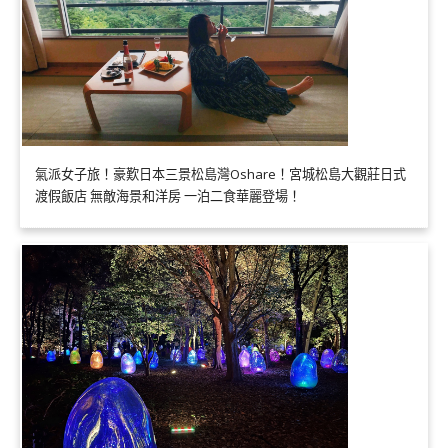
氣派女子旅！豪歎日本三景松島灣Oshare！宮城松島大觀莊日式
渡假飯店 無敵海景和洋房 一泊二食華麗登場！