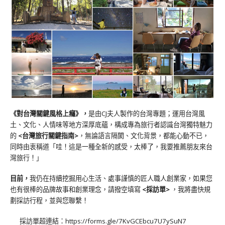
《對台灣關鍵風格上癮》
，
是由CJ夫人製作的台灣專題；運用台灣風
土、文化、人情味等地方深厚底蘊，構成專為旅行者認識台灣獨特魅力
的
<台灣旅行關鍵指南>
，無論語言隔閡、文化背景，都能心動不已，
同時由衷稱道「哇！這是一種全新的感受，太棒了，我要推薦朋友來台
灣旅行！」
目前，
我仍在持續挖掘用心生活、處事謹慎的匠人職人創業家，如果您
也有很棒的品牌故事和創業理念，請撥空填寫
<
採訪單
>
，我將盡快規
劃採訪行程，並與您聯繫！
採訪單超連結：
https://forms.gle/7KvGCEbcu7U7ySuN7