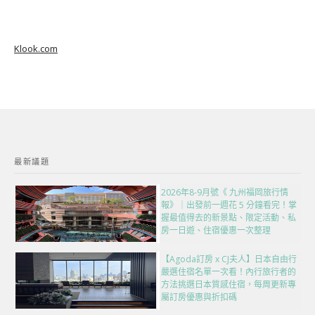
Klook.com
最新議題
2026年8-9月號《 九州福岡旅行情
報》｜出發前一週花 5 分鐘看完！掌
握最值得去的新景點、限定活動、私
房一日遊、住宿優惠一次整理
【Agoda訂房 x CJ夫人】日本自由行
嚴選住宿名單一次看！內行旅行者的
方法挑選日本質感住宿，每周更新專
屬訂房優惠與折扣碼