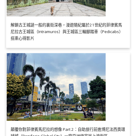
解鎖古王城謎一般的裏街深巷，漫遊隨紀屬於21世紀的菲律賓馬
尼拉古王城區（Intramuros）與王城區三輪腳踏車（Pedicabs）
搭乘心得影片
顛覆你對菲律賓馬尼拉的想像 Part 2：自助旅行前進博尼法西奧環