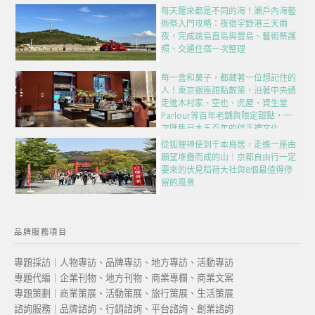
每天醒來都是不同的海！瀨戶內海藝
術祭入門攻略：夜宿宇野港三天兩
夜，完成跳島直島與豐島、藝術祭護
照、交通住宿一次整理
每一盒和菓子，都藏著一位想記住的
人！東京銀座甜點散策，沿著中央通
走進木村家、空也、虎屋、資生堂
Parlour等百年老舖與限定甜點，一
次匯集日本五百年的伴手禮文化
從狐狸神使到千本鳥居，走進一座由
願望堆疊而成的山｜京都自由行一定
要來的伏見稻荷大社與8個最值得停
留的風景
品牌服務項目
專題採訪｜人物專訪、品牌專訪、地方專訪、活動專訪
專題代編｜企業刊物、地方刊物、商業專欄、商業文案
專題策劃｜商業策展、活動策展、旅行策展、生活策展
諮詢服務｜品牌諮詢、行銷諮詢、平台諮詢、創業諮詢