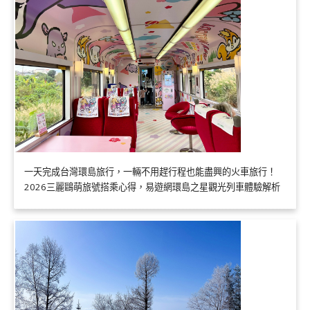
一天完成台灣環島旅行，一輛不用趕行程也能盡興的火車旅行！
2026三麗鷗萌旅號搭乘心得，易遊網環島之星觀光列車體驗解析