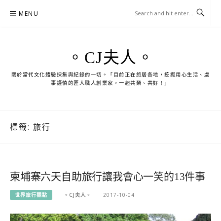
Skip
MENU
to
content
。CJ夫人。
關於當代文化體驗採集與紀錄的一切。「目前正在旅居各地，挖掘用心生活、處
事謹慎的匠人職人創業家，一起共榮、共好！」
標籤:
旅行
柬埔寨六天自助旅行讓我會心一笑的13件事
世界旅行觀點
。CJ夫人。
2017-10-04