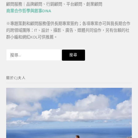
顧問服務｜品牌顧問、行銷顧問、平台顧問、創業顧問
商業合作哲學與敘事DNA
※專題策劃和顧問服務僅供長期專案簽約；各項專案亦可與我長期合作
的跨領域團隊：IT、設計、攝影、廣告、媒體共同協作，另有信賴的社
群小編和網紅KOL可供推薦。
搜
尋
關
鍵
關於CJ夫人
字: