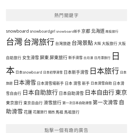
熱門關鍵字
北海道
snowboard
京都
snowboardgirl
snowboard新手
南投旅行
台灣
台灣旅行
台灣景點
台灣旅遊
大阪旅行
大阪
大阪
日
屏東
屏東旅行
女生滑雪
自助旅行
新手滑雪
日月潭旅行
日月潭
本
日本旅行
日本新手滑雪
日本snowboard
日本初學滑雪
日本
日本滑雪
日本滑雪場新手
日本 滑雪 新手
日本滑雪自助
日本滑
旅遊
日本自由行
日本自助旅行
東京
日本自助滑雪
雪自由行
自
第一次滑雪
滑雪旅行
東京旅行
東京自由行
第一次日本自助滑雪
助滑雪
花蓮
馬祖
花蓮旅行
馬祖旅行
關西
點擊一個有趣的廣告