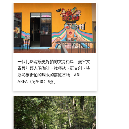
一個比IG濾鏡更好拍的文青街區！曼谷文
青與年輕人喝咖啡、找餐館、逛文創、塗
鴉彩繪街拍的周末的靈感基地｜ARI
AREA（阿里區）紀行