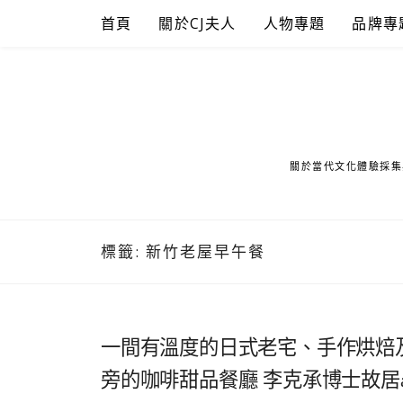
Skip
首頁
關於CJ夫人
人物專題
品牌專
to
content
關於當代文化體驗採集
標籤:
新竹老屋早午餐
一間有溫度的日式老宅、手作烘焙
旁的咖啡甜品餐廳 李克承博士故居a-