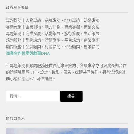
品牌服務項目
專題採訪｜人物專訪、品牌專訪、地方專訪、活動專訪
專題代編｜企業刊物、地方刊物、商業專欄、商業文案
專題策劃｜商業策展、活動策展、旅行策展、生活策展
諮詢服務｜品牌諮詢、行銷諮詢、平台諮詢、創業諮詢
顧問服務｜品牌顧問、行銷顧問、平台顧問、創業顧問
商業合作哲學與敘事DNA
※專題策劃和顧問服務僅供長期專案簽約；各項專案亦可與我長期合作
的跨領域團隊：IT、設計、攝影、廣告、媒體共同協作，另有信賴的社
群小編和網紅KOL可供推薦。
搜
尋
關
鍵
關於CJ夫人
字: