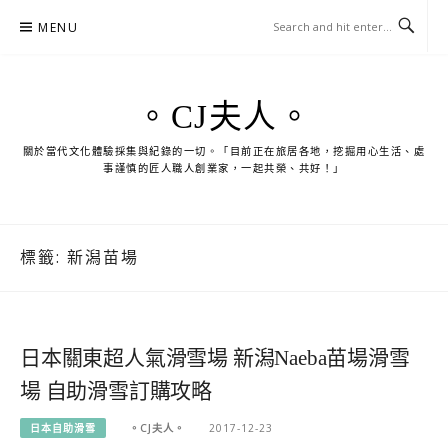
Skip
MENU
to
content
。CJ夫人。
關於當代文化體驗採集與紀錄的一切。「目前正在旅居各地，挖掘用心生活、處
事謹慎的匠人職人創業家，一起共榮、共好！」
標籤:
新潟苗場
日本關東超人氣滑雪場 新潟Naeba苗場滑雪
場 自助滑雪訂購攻略
日本自助滑雪
。CJ夫人。
2017-12-23