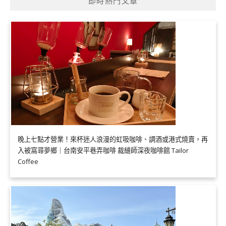
即時熱門文章
晚上七點才營業！來杯迷人浪漫的虹吸咖啡、調酒或港式燒賣，再
入被窩尋夢鄉｜台南安平巷弄咖啡 裁縫師深夜咖啡館 Tailor
Coffee