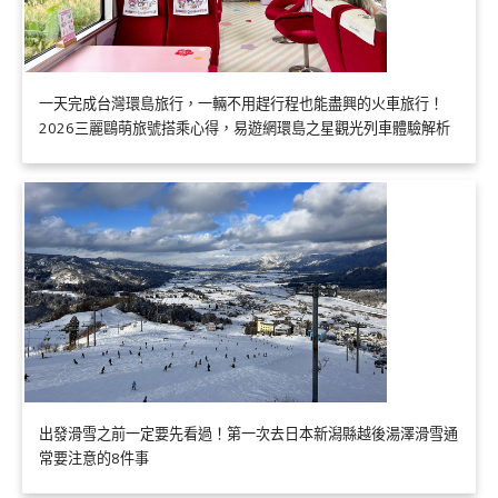
一天完成台灣環島旅行，一輛不用趕行程也能盡興的火車旅行！
2026三麗鷗萌旅號搭乘心得，易遊網環島之星觀光列車體驗解析
出發滑雪之前一定要先看過！第一次去日本新潟縣越後湯澤滑雪通
常要注意的8件事