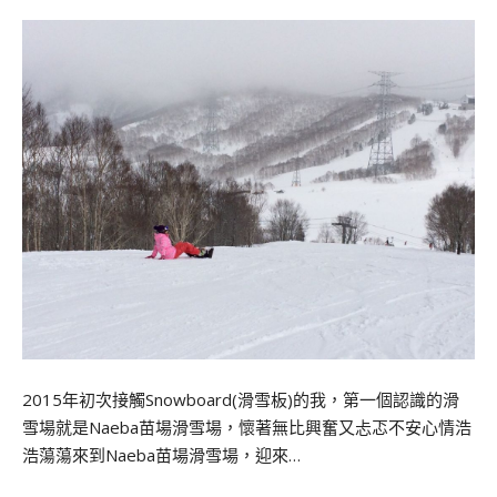
2015年初次接觸Snowboard(滑雪板)的我，第一個認識的滑
雪場就是Naeba苗場滑雪場，懷著無比興奮又忐忑不安心情浩
浩蕩蕩來到Naeba苗場滑雪場，迎來…