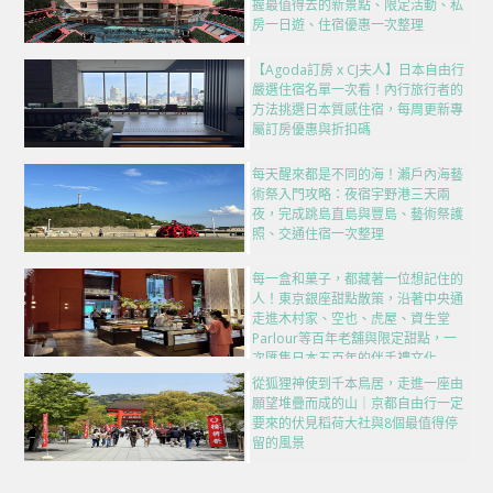
握最值得去的新景點、限定活動、私
房一日遊、住宿優惠一次整理
【Agoda訂房 x CJ夫人】日本自由行
嚴選住宿名單一次看！內行旅行者的
方法挑選日本質感住宿，每周更新專
屬訂房優惠與折扣碼
每天醒來都是不同的海！瀨戶內海藝
術祭入門攻略：夜宿宇野港三天兩
夜，完成跳島直島與豐島、藝術祭護
照、交通住宿一次整理
每一盒和菓子，都藏著一位想記住的
人！東京銀座甜點散策，沿著中央通
走進木村家、空也、虎屋、資生堂
Parlour等百年老舖與限定甜點，一
次匯集日本五百年的伴手禮文化
從狐狸神使到千本鳥居，走進一座由
願望堆疊而成的山｜京都自由行一定
要來的伏見稻荷大社與8個最值得停
留的風景