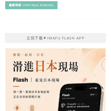
CONTINUE READING
立刻下載▼IWAFU FLASH APP