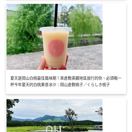
夏天是岡山白桃最佳風味期！來倉敷美觀地區旅行的你，必須喝一
杯今年夏天的白桃果昔冰沙｜岡山倉敷桃子／くらしき桃子