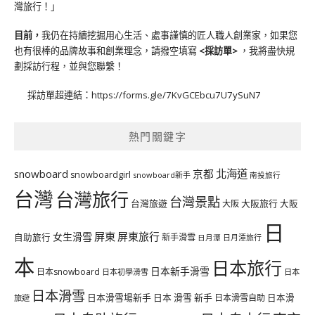
灣旅行！」
目前，
我仍在持續挖掘用心生活、處事謹慎的匠人職人創業家，如果您
也有很棒的品牌故事和創業理念，請撥空填寫
<
採訪單
>
，我將盡快規
劃採訪行程，並與您聯繫！
採訪單超連結：
https://forms.gle/7KvGCEbcu7U7ySuN7
熱門關鍵字
北海道
snowboard
京都
snowboardgirl
snowboard新手
南投旅行
台灣
台灣旅行
台灣景點
台灣旅遊
大阪旅行
大阪
大阪
日
屏東
屏東旅行
女生滑雪
自助旅行
新手滑雪
日月潭旅行
日月潭
本
日本旅行
日本新手滑雪
日本snowboard
日本初學滑雪
日本
日本滑雪
日本滑雪場新手
日本 滑雪 新手
日本滑雪自助
日本滑
旅遊