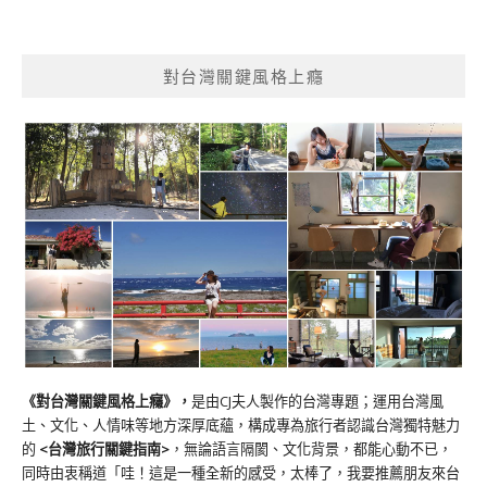
對台灣關鍵風格上癮
《對台灣關鍵風格上癮》
，
是由CJ夫人製作的台灣專題；運用台灣風
土、文化、人情味等地方深厚底蘊，構成專為旅行者認識台灣獨特魅力
的
<台灣旅行關鍵指南>
，無論語言隔閡、文化背景，都能心動不已，
同時由衷稱道「哇！這是一種全新的感受，太棒了，我要推薦朋友來台