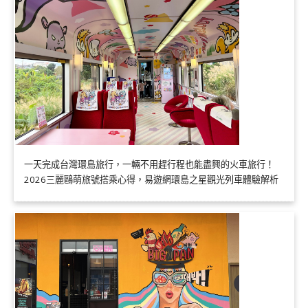
一天完成台灣環島旅行，一輛不用趕行程也能盡興的火車旅行！
2026三麗鷗萌旅號搭乘心得，易遊網環島之星觀光列車體驗解析