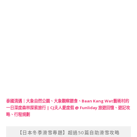
泰國清邁｜大象自然公園、大象觀察餵食、Baan Kang Wat藝術村的
一日深度森林探索旅行 | CJ夫人愛度假 @ Funliday 旅遊回憶、遊記攻
略、行程規劃
【日本冬季滑雪專題】超過50篇自助滑雪攻略