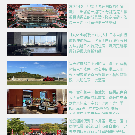
2026年8-9月號《 九州福岡旅行情
報》｜出發前一週花 5 分鐘看完！掌
握最值得去的新景點、限定活動、私
房一日遊、住宿優惠一次整理
【Agoda訂房 x CJ夫人】日本自由行
嚴選住宿名單一次看！內行旅行者的
方法挑選日本質感住宿，每周更新專
屬訂房優惠與折扣碼
每天醒來都是不同的海！瀨戶內海藝
術祭入門攻略：夜宿宇野港三天兩
夜，完成跳島直島與豐島、藝術祭護
照、交通住宿一次整理
每一盒和菓子，都藏著一位想記住的
人！東京銀座甜點散策，沿著中央通
走進木村家、空也、虎屋、資生堂
Parlour等百年老舖與限定甜點，一
次匯集日本五百年的伴手禮文化
從狐狸神使到千本鳥居，走進一座由
願望堆疊而成的山｜京都自由行一定
要來的伏見稻荷大社與8個最值得停