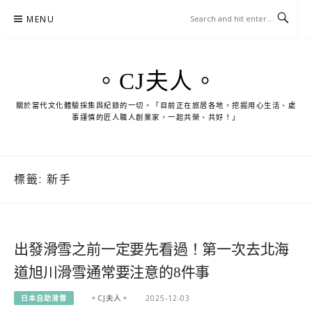
Skip
MENU
to
content
。CJ夫人。
關於當代文化體驗採集與紀錄的一切。「目前正在旅居各地，挖掘用心生活、處
事謹慎的匠人職人創業家，一起共榮、共好！」
標籤:
新手
出發滑雪之前一定要先看過！第一次去北海
道旭川滑雪通常要注意的8件事
日本自助滑雪
。CJ夫人。
2025-12-03