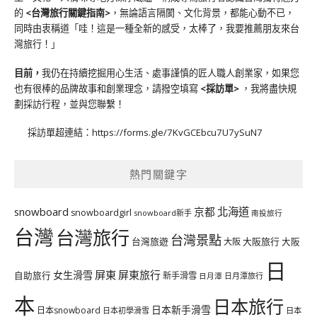
的
<台灣旅行關鍵指南>
，無論語言隔閡、文化背景，都能心動不已，
同時由衷稱道「哇！這是一種全新的感受，太棒了，我要推薦朋友來台
灣旅行！」
目前，
我仍在持續挖掘用心生活、處事謹慎的匠人職人創業家，如果您
也有很棒的品牌故事和創業理念，請撥空填寫
<
採訪單
>
，我將盡快規
劃採訪行程，並與您聯繫！
採訪單超連結：
https://forms.gle/7KvGCEbcu7U7ySuN7
熱門關鍵字
北海道
snowboard
京都
snowboardgirl
snowboard新手
南投旅行
台灣
台灣旅行
台灣景點
台灣旅遊
大阪旅行
大阪
大阪
日
屏東
屏東旅行
女生滑雪
自助旅行
新手滑雪
日月潭旅行
日月潭
本
日本旅行
日本新手滑雪
日本snowboard
日本初學滑雪
日本