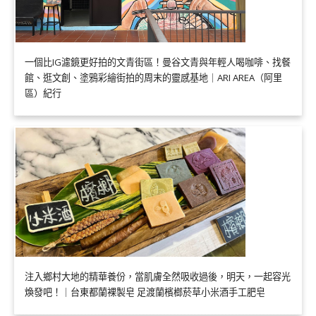
一個比IG濾鏡更好拍的文青街區！曼谷文青與年輕人喝咖啡、找餐
館、逛文創、塗鴉彩繪街拍的周末的靈感基地｜ARI AREA（阿里
區）紀行
注入鄉村大地的精華養份，當肌膚全然吸收過後，明天，一起容光
煥發吧！｜台東都蘭裸製皂 足渡蘭檳榔菸草小米酒手工肥皂